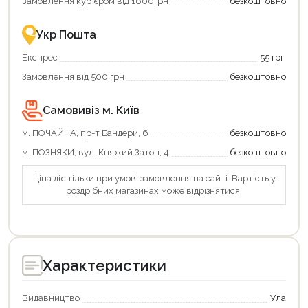
Замовлення кур'єром від 1600грн
безкоштовно
-
разом
із
Укр Пошта
державною
підтримкою!
Експрес
55 грн
Замовлення від 500 грн
безкоштовно
Самовивіз м. Київ
м. ПОЧАЙНА, пр-т Бандери, 6
безкоштовно
м. ПОЗНЯКИ, вул. Княжий Затон, 4
безкоштовно
Ціна діє тільки при умові замовлення на сайті. Вартість у
роздрібних магазинах може відрізнятися.
Характеристики
Видавництво
Ула