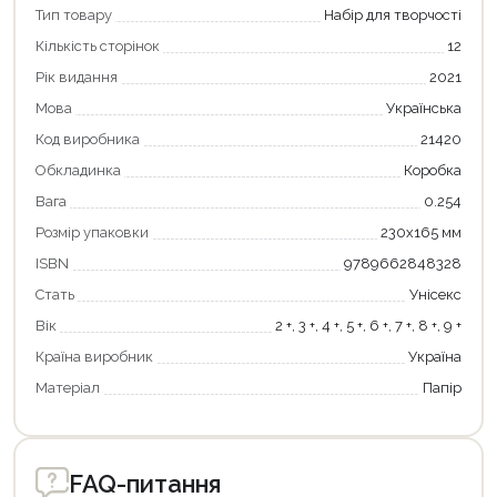
Тип товару
Набір для творчості
Кількість сторінок
12
Рік видання
2021
Мова
Українська
Код виробника
21420
Обкладинка
Коробка
Вага
0.254
Розмір упаковки
230х165 мм
Продовжити покупки
ISBN
9789662848328
Стать
Унісекс
Оформити замовлення
Вік
2 +, 3 +, 4 +, 5 +, 6 +, 7 +, 8 +, 9 +
Країна виробник
Україна
Матеріал
Папір
FAQ-питання