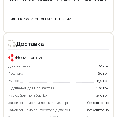
Видання має 4 сторінки з наліпками
Цей
товар
доступний
для
Доставка
покупки
за
державною
програмою
Нова Пошта
«Національний
кешбек».
До відділення
80 грн
Оплачуйте
Поштомат
80 грн
покупку
картою
Кур'єр
150 грн
«Національний
кешбек»
Відділення (для мольбертів)
180 грн
та
отримуйте
Кур'єр (для мольбертів)
250 грн
вигідне
Замовлення до відділення від 900грн
безкоштовно
повернення
коштів!
Замовлення до поштомату від 700грн
безкоштовно
Економте
більше