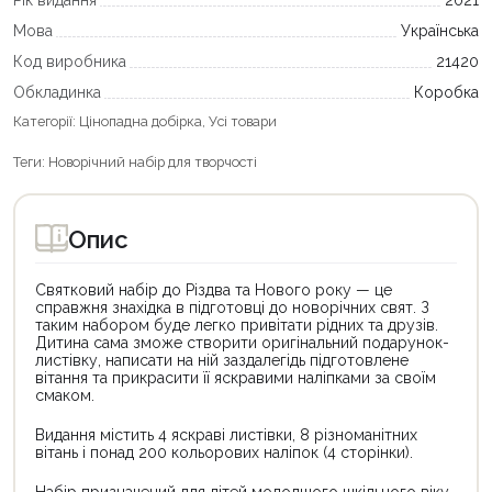
Мова
Українська
Код виробника
21420
Обкладинка
Коробка
Категорії:
Цінопадна добірка
,
Усі товари
Теги:
Новорічний набір для творчості
Опис
Святковий набір до Різдва та Нового року — це
справжня знахідка в підготовці до новорічних свят. З
таким набором буде легко привітати рідних та друзів.
Дитина сама зможе створити оригінальний подарунок-
листівку, написати на ній заздалегідь підготовлене
вітання та прикрасити її яскравими наліпками за своїм
смаком.
Видання містить 4 яскраві листівки, 8 різноманітних
вітань і понад 200 кольорових наліпок (4 сторінки).
Набір призначений для дітей молодшого шкільного віку.