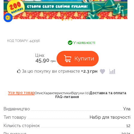
КОД ТОВАРУ:
443096
У наявності
Ціна:
Купити
45,90
грн.
За цю покупку ви отримаєте
+2.3 грн
Усе про товар
Опис
Характеристики
Відгуки (0)
Доставка та оплата
FAQ-питання
Видавництво
Ула
Тип товару
Набір для творчості
Кількість сторінок
12
Рік видання
2021