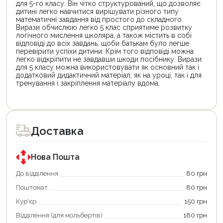
для 5-го класу. Він чітко структурований, що дозволяє
дитині легко навчитися вирішувати різного типу
математичні завдання від простого до складного.
Вирази обчислюю легко 5 клас сприятиме розвитку
логічного мислення школяра, а також містить в собі
відповіді до всіх завдань, щоби батькам було легше
перевірити успіхи дитини. Крім того відповіді можна
легко відкріпити не завдавши шкоди посібнику. Вирази
для 5 класу можна використовувати як основний так і
додатковий дидактичний матеріал, як на уроці, так і для
тренування і закріплення матеріалу вдома.
Цей
Цей
товар
товар
доступний
доступний
для
для
Доставка
покупки
покупки
за
за
державною
державною
програмою
програмою
Нова Пошта
єКнига.
«Національний
Використовуйте
кешбек».
До відділення
80 грн
свою
Оплачуйте
Поштомат
80 грн
карту
покупку
єКнига,
картою
Кур'єр
150 грн
щоб
«Національний
зекономити
кешбек»
Відділення (для мольбертів)
180 грн
та
та