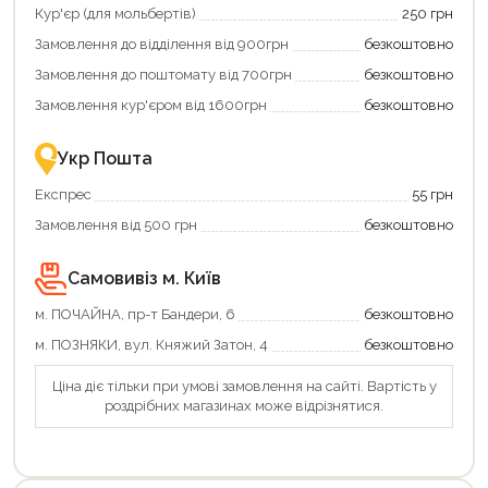
отримати
отримуйте
Кур'єр (для мольбертів)
250 грн
додаткові
вигідне
Замовлення до відділення від 900грн
безкоштовно
переваги!
повернення
Купити
коштів!
Замовлення до поштомату від 700грн
безкоштовно
картою
Економте
єКнига
більше
Замовлення кур'єром від 1600грн
безкоштовно
–
разом
це
із
зручно
державною
Укр Пошта
та
підтримкою!
вигідно!
Експрес
55 грн
Замовлення від 500 грн
безкоштовно
Самовивіз м. Київ
м. ПОЧАЙНА, пр-т Бандери, 6
безкоштовно
м. ПОЗНЯКИ, вул. Княжий Затон, 4
безкоштовно
Ціна діє тільки при умові замовлення на сайті. Вартість у
роздрібних магазинах може відрізнятися.