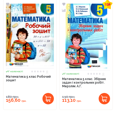
0
У наявності
0
У наявності
Математика 5 клас Робочий
Математика 5 клас. Збірник
зошит
задач і контрольних робіт.
Мерзляк А.Г.
180
грн.
130
грн.
156,60
113,10
грн.
грн.