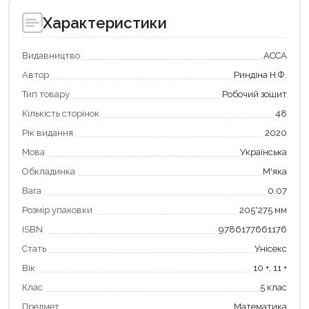
Характеристики
Видавництво
АССА
Автор
Риндіна Н.Ф.
Тип товару
Робочий зошит
Кількість сторінок
48
Рік видання
2020
Мова
Українська
Обкладинка
М'яка
Вага
0.07
Продовжити покупки
Розмір упаковки
205*275 мм
Оформити замовлення
ISBN
9786177661176
Стать
Унісекс
Вік
10 +, 11 +
Клас
5 клас
Предмет
Математика