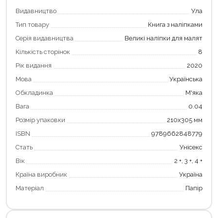
Видавництво
Ула
Тип товару
Книга з наліпками
Серія видавництва
Великі наліпки для малят
Кількість сторінок
8
Рік видання
2020
Мова
Українська
Обкладинка
М'яка
Вага
0.04
Розмір упаковки
210х305 мм
Продовжити покупки
ISBN
9789662848779
Оформити замовлення
Стать
Унісекс
Вік
2 +, 3 +, 4 +
Країна виробник
Україна
Матеріал
Папір