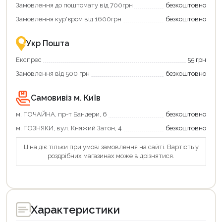
Замовлення до поштомату від 700грн
безкоштовно
картою
Економте
єКнига
більше
Замовлення кур'єром від 1600грн
безкоштовно
–
разом
це
із
зручно
державною
Укр Пошта
та
підтримкою!
вигідно!
Експрес
55 грн
Замовлення від 500 грн
безкоштовно
Самовивіз м. Київ
м. ПОЧАЙНА, пр-т Бандери, 6
безкоштовно
м. ПОЗНЯКИ, вул. Княжий Затон, 4
безкоштовно
Ціна діє тільки при умові замовлення на сайті. Вартість у
роздрібних магазинах може відрізнятися.
Характеристики