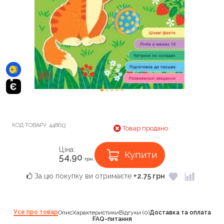
КОД ТОВАРУ:
448613
Товар продано
Ціна:
Купити
54,90
грн.
За цю покупку ви отримаєте
+2.75 грн
Усе про товар
Опис
Характеристики
Відгуки (0)
Доставка та оплата
FAQ-питання