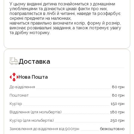
У цьому виданні дитина познайомиться з домашніми
улюбленцями та дізнається цікаві факти про них,
повправляється в лічбі й читанні, наведе та розфарбує
окремі предмети на малюнках,
навчиться правильно визначати колір, форму й розмір,
виконає розвивальні завдання, а також потренує увагу
та дрібну моторику.
Цей
Цей
товар
товар
доступний
доступний
для
для
Доставка
покупки
покупки
за
за
державною
державною
програмою
програмою
Нова Пошта
єКнига.
«Національний
Використовуйте
кешбек».
До відділення
80 грн
свою
Оплачуйте
Поштомат
80 грн
карту
покупку
єКнига,
картою
Кур'єр
150 грн
щоб
«Національний
зекономити
кешбек»
Відділення (для мольбертів)
180 грн
та
та
отримати
отримуйте
Кур'єр (для мольбертів)
250 грн
додаткові
вигідне
Замовлення до відділення від 900грн
безкоштовно
переваги!
повернення
Купити
коштів!