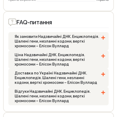
Продовжити покупки
FAQ-питання
Оформити замовлення
Як замовити Надзвичайні ДНК. Енциклопедія.
Шалені гени, незламні кодони, верткі
хромосоми – Елісон Вуллард
Ціна Надзвичайні ДНК. Енциклопедія.
Шалені гени, незламні кодони, верткі
хромосоми – Елісон Вуллард
Доставка по Україні Надзвичайні ДНК.
Енциклопедія. Шалені гени, незламні
кодони, верткі хромосоми – Елісон Вуллард
Відгуки Надзвичайні ДНК. Енциклопедія.
Шалені гени, незламні кодони, верткі
хромосоми – Елісон Вуллард