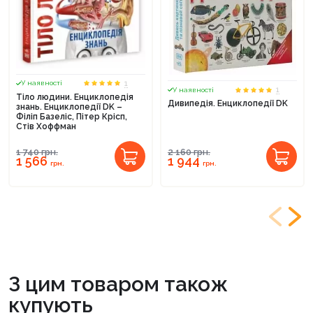
1
У наявності
1
У наявності
Тіло людини. Енциклопедія
Дивипедія. Енциклопедії DK
знань. Енциклопедії DK –
Філіп Базеліс, Пітер Крісп,
Стів Хоффман
1 740
грн.
2 160
грн.
1 566
1 944
грн.
грн.
З цим товаром також
купують