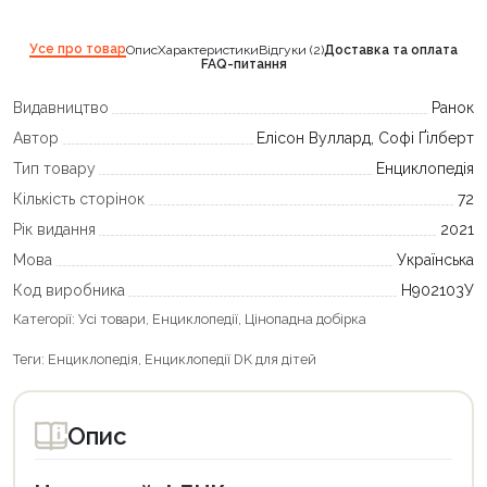
Усе про товар
Опис
Характеристики
Відгуки (2)
Доставка та оплата
FAQ-питання
Видавництво
Ранок
Автор
Елісон Вуллард, Софі Ґілберт
Тип товару
Енциклопедія
Кількість сторінок
72
Рік видання
2021
Мова
Українська
Код виробника
Н902103У
Категорії:
Усі товари
,
Енциклопедії
,
Цінопадна добірка
Теги:
Енциклопедія
,
Енциклопедії DK для дітей
Опис