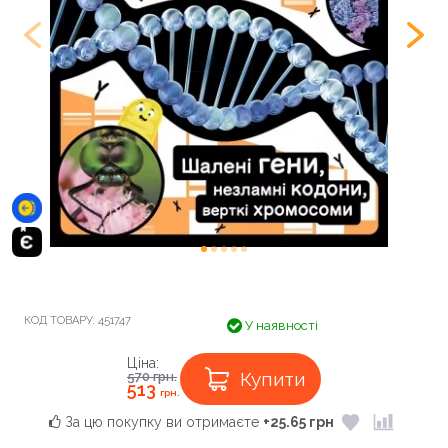
КОД ТОВАРУ:
451747
У наявності
Ціна:
Купити
570
грн.
513
грн.
За цю покупку ви отримаєте
+25.65 грн