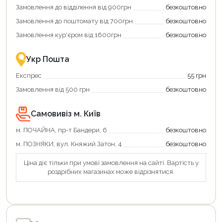
додаткові
Замовлення до відділення від 900грн
безкоштовно
переваги!
Купити
Замовлення до поштомату від 700грн
безкоштовно
картою
єКнига
Замовлення кур'єром від 1600грн
безкоштовно
–
це
зручно
Укр Пошта
та
вигідно!
Експрес
55 грн
Замовлення від 500 грн
безкоштовно
Самовивіз м. Київ
м. ПОЧАЙНА, пр-т Бандери, 6
безкоштовно
м. ПОЗНЯКИ, вул. Княжий Затон, 4
безкоштовно
Ціна діє тільки при умові замовлення на сайті. Вартість у
роздрібних магазинах може відрізнятися.