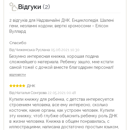
Відгуки
(2)
2 відгуків для Надзвичайні ДНК. Енциклопедія. Шалені
гени, незламні кодони, верткі хромосоми – Елісон
Вуллард
Спасибо
Від:
Чижемська Руслана
05.06.2021 10:30
Безумно интересная книжка, хорошая подача
сложнейшего материала. Ребенку зашло, мне кстати
самой тоже) с дочкой вместе благодарим персонал!
відповісти
ДНК
Від:
Наталья Сонгрова
22.05.2021 00:48
Купили книжку для ребенка, с детства интересуется
строением человека, все ему интересно, сколько
косточек, какие органы, как устроен человек. Купили
эту книжку, чтоб глубже объяснить ребенку роль ДНК
в жизни человека. Книжка в общем понравилась, с
иллюстрациями, написана достаточно простым языком,