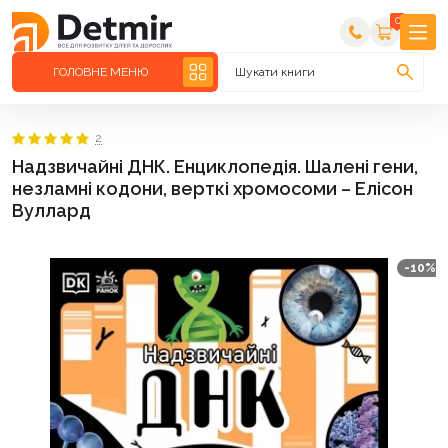
0
ГОЛОВНЕ МЕНЮ
Шукати книги
2
Надзвичайні ДНК. Енциклопедія. Шалені гени,
незламні кодони, верткі хромосоми – Елісон
Вуллард
-10%