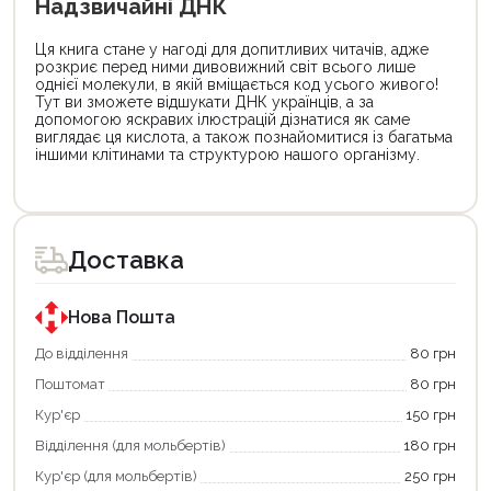
Надзвичайні ДНК
Ця книга стане у нагоді для допитливих читачів, адже
розкриє перед ними дивовижний світ всього лише
однієї молекули, в якій вміщається код усього живого!
Тут ви зможете відшукати ДНК українців, а за
допомогою яскравих ілюстрацій дізнатися як саме
виглядає ця кислота, а також познайомитися із багатьма
іншими клітинами та структурою нашого організму.
Цей
товар
доступний
для
Доставка
покупки
за
державною
програмою
Нова Пошта
єКнига.
Використовуйте
До відділення
80 грн
свою
Поштомат
80 грн
карту
єКнига,
Кур'єр
150 грн
щоб
зекономити
Відділення (для мольбертів)
180 грн
та
отримати
Кур'єр (для мольбертів)
250 грн