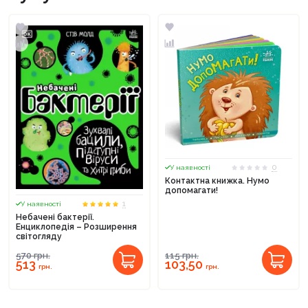
0
У наявності
Контактна книжка. Нумо
допомагати!
1
У наявності
Небачені бактерії.
Енциклопедія – Розширення
світогляду
570
грн.
115
грн.
513
103,50
грн.
грн.