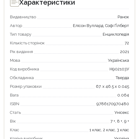
Характеристики
Видавництво
Ранок
Автор
Елісон Вуллард, Софі Ґілберт
Тип товару
Енциклопедія
Кількість сторінок
72
Рік видання
2021
Мова
Українська
Код виробника
Н902103У
Обкладинка
Тверда
Розмір упаковки
67. х 46.5 х 0.045
Вага
0.064
ISBN
9786170970480
Стать
Унісекс
Вік
7 +, 8 +, 9 +
Клас
1 клас, 2 клас, 3 клас
Країна виробник
Україна