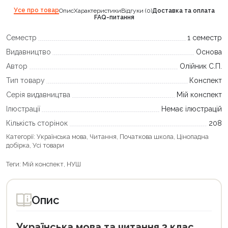
Усе про товар
Опис
Характеристики
Відгуки (0)
Доставка та оплата
FAQ-питання
Семестр
1 семестр
Видавництво
Основа
Автор
Олійник С.П.
Тип товару
Конспект
Серія видавництва
Мій конспект
Ілюстрації
Немає ілюстрацій
Кількість сторінок
208
Категорії:
Українська мова
,
Читання
,
Початкова школа
,
Цінопадна
добірка
,
Усі товари
Теги:
Мій конспект
,
НУШ
Опис
Українська мова та читання 3 клас.