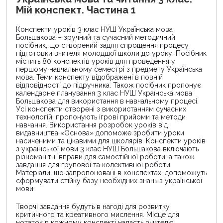
Мій конспект. Частина 1
Конспекти уроків 3 клас НУШ Українська мова
Большакова – зручний та сучасний методичний
посібник, що створений задля спрощення процесу
підготовки вчителя молодшої школи до уроку. Посібник
містить 80 конспектів уроків для проведення у
першому навчальному семестрі з предмету Українська
мова. Теми конспекту відображені в повній
відповідності до підручника. Також посібник пропонує
календарне планування 3 клас НУШ Українська мова
Большакова для використання в навчальному процесі.
Усі конспекти створені з використанням сучасних
технологій, пропонують ігрові прийоми та методи
навчання. Використання розробок уроків від
видавництва «Основа» допоможе зробити уроки
насиченими та цікавими для школярів. Конспекти уроків
з української мови 3 клас НУШ Большакова включають
різноманітні вправи для самостійної роботи, а також
завдання для групової та колективної роботи.
Матеріали, що запропоновані в конспектах, допоможуть
сформувати стійку базу необхідних знань з української
мови.
Творчі завдання будуть в нагоді для розвитку
критичного та креативного мислення. Місце для
нотаток в кожному конспекті надасть вчителю