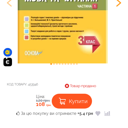
КОД ТОВАРУ:
453946
Товар продано
Ціна:
Купити
120
грн.
108
грн.
За цю покупку ви отримаєте
+5.4 грн