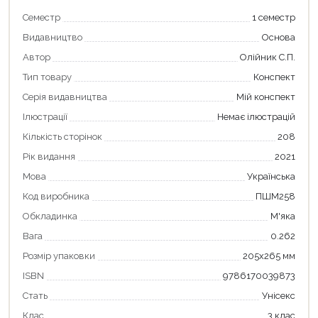
Семестр
1 семестр
Видавництво
Основа
Автор
Олійник С.П.
Тип товару
Конспект
Серія видавництва
Мій конспект
Продовжити покупки
Ілюстрації
Немає ілюстрацій
Кількість сторінок
208
Оформити замовлення
Рік видання
2021
Мова
Українська
Код виробника
ПШМ258
Обкладинка
М'яка
Вага
0.262
Розмір упаковки
205x265 мм
ISBN
9786170039873
Стать
Унісекс
Клас
3 клас