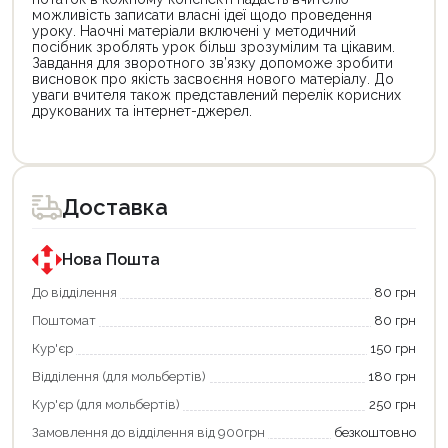
можливість записати власні ідеї щодо проведення
уроку. Наочні матеріали включені у методичний
посібник зроблять урок більш зрозумілим та цікавим.
Завдання для зворотного зв’язку допоможе зробити
висновок про якість засвоєння нового матеріалу. До
уваги вчителя також представлений перелік корисних
друкованих та інтернет-джерел.
Цей
Цей
товар
товар
доступний
доступний
для
для
Доставка
покупки
покупки
за
за
державною
державною
програмою
програмою
Нова Пошта
єКнига.
«Національний
Використовуйте
кешбек».
До відділення
80 грн
свою
Оплачуйте
Поштомат
80 грн
карту
покупку
єКнига,
картою
Кур'єр
150 грн
щоб
«Національний
зекономити
кешбек»
Відділення (для мольбертів)
180 грн
та
та
отримати
отримуйте
Кур'єр (для мольбертів)
250 грн
додаткові
вигідне
Замовлення до відділення від 900грн
безкоштовно
переваги!
повернення