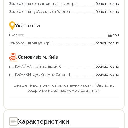
Купити
коштів!
Замовлення до поштомату від 700грн
безкоштовно
картою
Економте
єКнига
більше
Замовлення кур'єром від 1600грн
безкоштовно
–
разом
це
із
зручно
державною
Укр Пошта
та
підтримкою!
вигідно!
Експрес
55 грн
Замовлення від 500 грн
безкоштовно
Самовивіз м. Київ
м. ПОЧАЙНА, пр-т Бандери, 6
безкоштовно
м. ПОЗНЯКИ, вул. Княжий Затон, 4
безкоштовно
Ціна діє тільки при умові замовлення на сайті. Вартість у
роздрібних магазинах може відрізнятися.
Характеристики