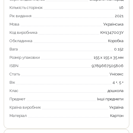
Кількість сторінок
16
Рік видання
2021
Мова
Українська
Код виробника
КН1347003У
Обкладинка
Коробка
Вага
0.152
Розмір упаковки
155 х 155 х 35 мм
ISBN
9789667505806
Продовжити покупки
Стать
Унісекс
Оформити замовлення
Вік
4 +, 5 +
Клас
дошкола
Предмет
Інші предмети
Країна виробник
Україна
Матеріал
Картон