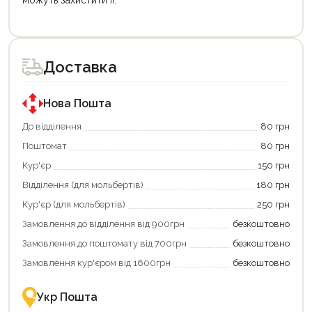
можуть захистити її.
Цей
товар
доступний
для
Доставка
покупки
за
державною
програмою
Нова Пошта
«Національний
кешбек».
До відділення
80 грн
Оплачуйте
Поштомат
80 грн
покупку
картою
Кур'єр
150 грн
«Національний
кешбек»
Відділення (для мольбертів)
180 грн
та
отримуйте
Кур'єр (для мольбертів)
250 грн
вигідне
Замовлення до відділення від 900грн
безкоштовно
повернення
коштів!
Замовлення до поштомату від 700грн
безкоштовно
Економте
більше
Замовлення кур'єром від 1600грн
безкоштовно
-
разом
із
Укр Пошта
державною