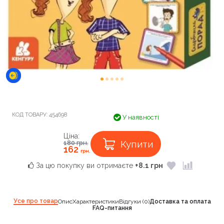
КОД ТОВАРУ:
454698
У наявності
Ціна:
Купити
180
грн.
162
грн.
За цю покупку ви отримаєте
+8.1 грн
Усе про товар
Опис
Характеристики
Відгуки (0)
Доставка та оплата
FAQ-питання