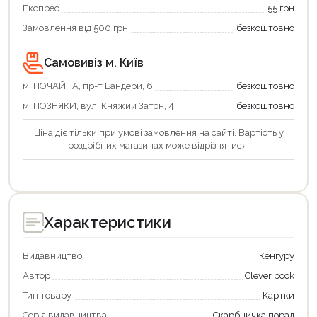
підтримкою!
Експрес
55 грн
Замовлення від 500 грн
безкоштовно
Самовивіз м. Київ
м. ПОЧАЙНА, пр-т Бандери, 6
безкоштовно
м. ПОЗНЯКИ, вул. Княжий Затон, 4
безкоштовно
Ціна діє тільки при умові замовлення на сайті. Вартість у
роздрібних магазинах може відрізнятися.
Характеристики
Видавництво
Кенгуру
Автор
Clever book
Тип товару
Картки
Серія видавництва
Скарбничка порад