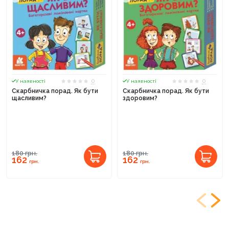
0
0
У наявності
У наявності
Скарбничка порад. Як бути
Скарбничка порад. Як бути
щасливим?
здоровим?
180
грн.
180
грн.
162
162
грн.
грн.