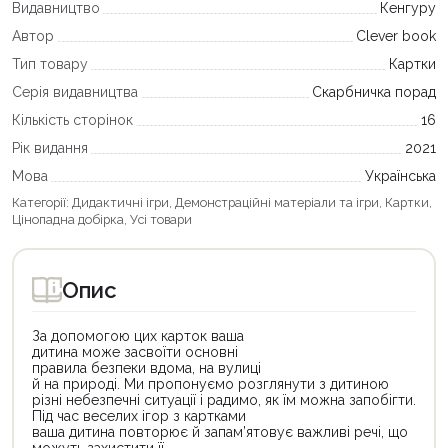
Видавництво
Кенгуру
Автор
Clever book
Тип товару
Картки
Серія видавництва
Скарбничка порад
Кількість сторінок
16
Рік видання
2021
Мова
Українська
Категорії:
Дидактичні ігри
,
Демонстраційні матеріали та ігри
,
Картки
,
Цінопадна добірка
,
Усі товари
Опис
За допомогою цих карток ваша
дитина може засвоїти основні
правила безпеки вдома, на вулиці
й на природі. Ми пропонуємо розглянути з дитиною
різні небезпечні ситуації і радимо, як їм можна запобігти.
Під час веселих ігор з картками
ваша дитина повторює й запам’ятовує важливі речі, що