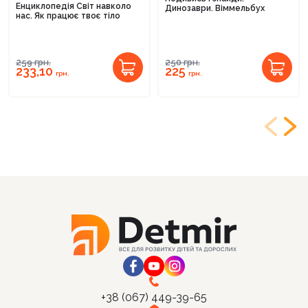
Енциклопедія Світ навколо
Динозаври. Віммельбух
нас. Як працює твоє тіло
259
грн.
250
грн.
233,10
225
грн.
грн.
+38 (067) 449-39-65