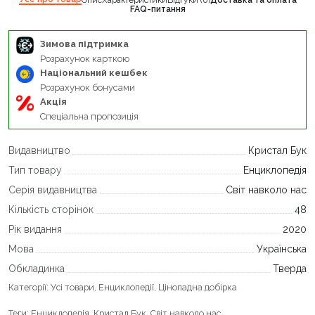
FAQ-питання
Зимова підтримка
Розрахунок карткою
Національний кешбек
Розрахунок бонусами
Акція
Спеціальна пропозиція
Видавництво
Кристал Бук
Тип товару
Енциклопедія
Серія видавництва
Світ навколо нас
Кількість сторінок
48
Рік видання
2020
Мова
Українська
Обкладинка
Тверда
Категорії:
Усі товари
,
Енциклопедії
,
Цінопадна добірка
Теги:
Енциклопедія
,
Кристал Бук
,
Світ навколо нас