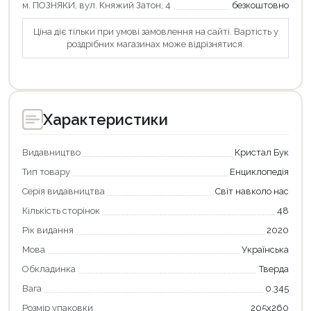
м. ПОЗНЯКИ, вул. Княжий Затон, 4
безкоштовно
Ціна діє тільки при умові замовлення на сайті. Вартість у
роздрібних магазинах може відрізнятися.
Характеристики
Видавництво
Кристал Бук
Тип товару
Енциклопедія
Серія видавництва
Світ навколо нас
Кількість сторінок
48
Рік видання
2020
Продовжити покупки
Мова
Українська
Обкладинка
Тверда
Оформити замовлення
Вага
0.345
Розмір упаковки
205х260