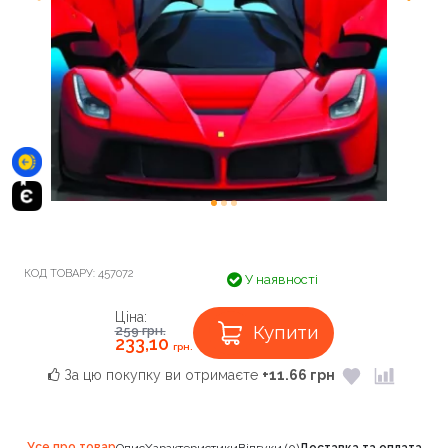
КОД ТОВАРУ:
457072
У наявності
Ціна:
Купити
259
грн.
233,10
грн.
За цю покупку ви отримаєте
+11.66 грн
Усе про товар
Опис
Характеристики
Відгуки (0)
Доставка та оплата