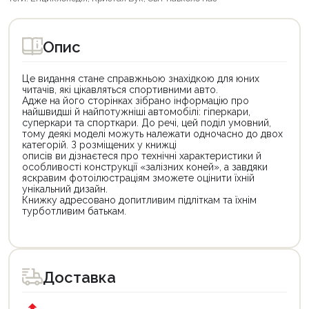
Опис
Це видання стане справжньою знахідкою для юних
читачів, які цікавляться спортивними авто.
Адже на його сторінках зібрано інформацію про
найшвидші й найпотужніші автомобілі: гіперкари,
суперкари та спорткари. До речі, цей поділ умовний,
тому деякі моделі можуть належати одночасно до двох
категорій. З розміщених у книжці
описів ви дізнаєтеся про технічні характеристики й
особливості конструкції «залізних коней», а завдяки
яскравим фотоілюстраціям зможете оцінити їхній
унікальний дизайн.
Книжку адресовано допитливим підліткам та їхнім
турботливим батькам.
Цей
Цей
товар
товар
доступний
доступний
для
для
Доставка
покупки
покупки
за
за
державною
державною