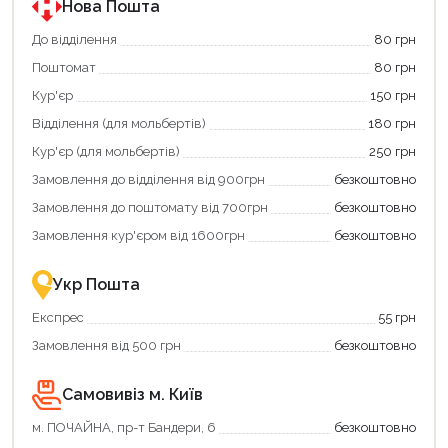
програмою
програмою
Нова Пошта
єКнига.
«Національний
Використовуйте
кешбек».
До відділення
80 грн
свою
Оплачуйте
Поштомат
80 грн
карту
покупку
єКнига,
картою
Кур'єр
150 грн
щоб
«Національний
зекономити
кешбек»
Відділення (для мольбертів)
180 грн
та
та
отримати
отримуйте
Кур'єр (для мольбертів)
250 грн
додаткові
вигідне
Замовлення до відділення від 900грн
безкоштовно
переваги!
повернення
Купити
коштів!
Замовлення до поштомату від 700грн
безкоштовно
картою
Економте
єКнига
більше
Замовлення кур'єром від 1600грн
безкоштовно
–
разом
це
із
зручно
державною
Укр Пошта
та
підтримкою!
вигідно!
Експрес
55 грн
Замовлення від 500 грн
безкоштовно
Самовивіз м. Київ
м. ПОЧАЙНА, пр-т Бандери, 6
безкоштовно