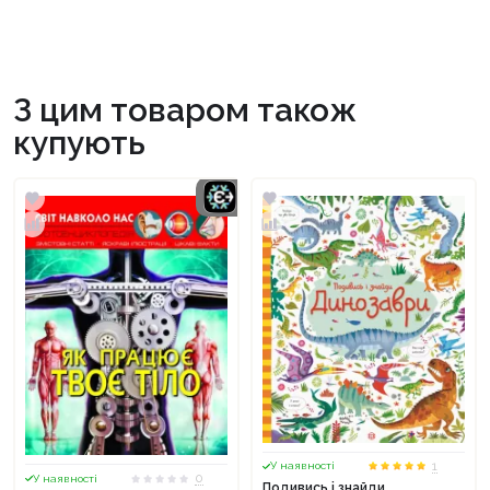
З цим товаром також
купують
1
У наявності
0
У наявності
Подивись i знайди.