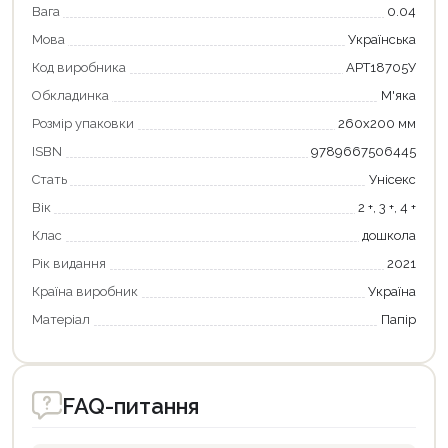
Вага
0.04
Мова
Українська
Код виробника
АРТ18705У
Обкладинка
М'яка
Розмір упаковки
260х200 мм
ISBN
9789667506445
Стать
Унісекс
Продовжити покупки
Вік
2 +, 3 +, 4 +
Клас
дошкола
Оформити замовлення
Рік видання
2021
Країна виробник
Україна
Матеріал
Папір
FAQ-питання