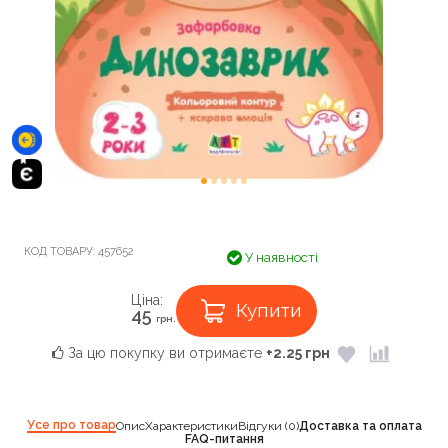
КОД ТОВАРУ:
457652
У наявності
Ціна:
Купити
45
грн.
За цю покупку ви отримаєте
+2.25 грн
Усе про товар
Опис
Характеристики
Відгуки (0)
Доставка та оплата
FAQ-питання