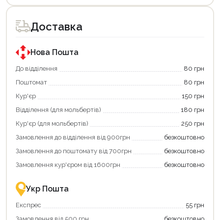
товар
товар
доступний
доступний
для
для
Доставка
покупки
покупки
за
за
державною
державною
програмою
програмою
Нова Пошта
єКнига.
«Національний
Використовуйте
кешбек».
До відділення
80 грн
свою
Оплачуйте
Поштомат
80 грн
карту
покупку
єКнига,
картою
Кур'єр
150 грн
щоб
«Національний
зекономити
кешбек»
Відділення (для мольбертів)
180 грн
та
та
отримати
отримуйте
Кур'єр (для мольбертів)
250 грн
додаткові
вигідне
Замовлення до відділення від 900грн
безкоштовно
переваги!
повернення
Купити
коштів!
Замовлення до поштомату від 700грн
безкоштовно
картою
Економте
єКнига
більше
Замовлення кур'єром від 1600грн
безкоштовно
–
разом
це
із
зручно
державною
Укр Пошта
та
підтримкою!
вигідно!
Експрес
55 грн
Замовлення від 500 грн
безкоштовно