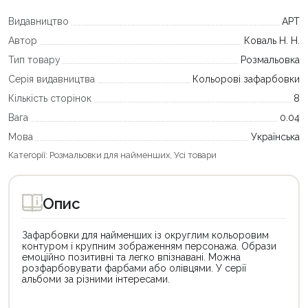
Видавництво
АРТ
Автор
Коваль Н. Н.
Тип товару
Розмальовка
Серія видавництва
Кольорові зафарбовки
Кількість сторінок
8
Вага
0.04
Мова
Українська
Категорії:
Розмальовки для найменших
,
Усі товари
Опис
Зафарбовки для найменших із округлим кольоровим
контуром і крупним зображенням персонажа. Образи
емоційно позитивні та легко впізнавані. Можна
розфарбовувати фарбами або олівцями. У серії
альбоми за різними інтересами.
Цей
Цей