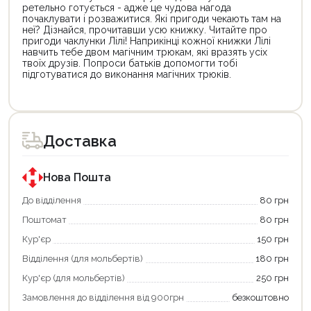
ретельно готується - адже це чудова нагода
почаклувати і розважитися. Які пригоди чекають там на
неї? Дізнайся, прочитавши усю книжку. Читайте про
пригоди чаклунки Лілі! Наприкінці кожної книжки Лілі
навчить тебе двом магічним трюкам, які вразять усіх
твоїх друзів. Попроси батьків допомогти тобі
підготуватися до виконання магічних трюків.
Цей
товар
доступний
для
Доставка
покупки
за
державною
програмою
Нова Пошта
єКнига.
Використовуйте
До відділення
80 грн
свою
Поштомат
80 грн
карту
єКнига,
Кур'єр
150 грн
щоб
зекономити
Відділення (для мольбертів)
180 грн
та
отримати
Кур'єр (для мольбертів)
250 грн
додаткові
Замовлення до відділення від 900грн
безкоштовно
переваги!
Купити