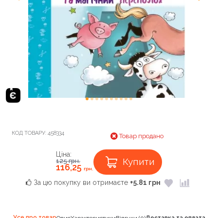
КОД ТОВАРУ:
458334
Товар продано
Ціна:
Купити
125
грн.
116,25
грн.
За цю покупку ви отримаєте
+5.81 грн
Усе про товар
Опис
Характеристики
Відгуки (0)
Доставка та оплата