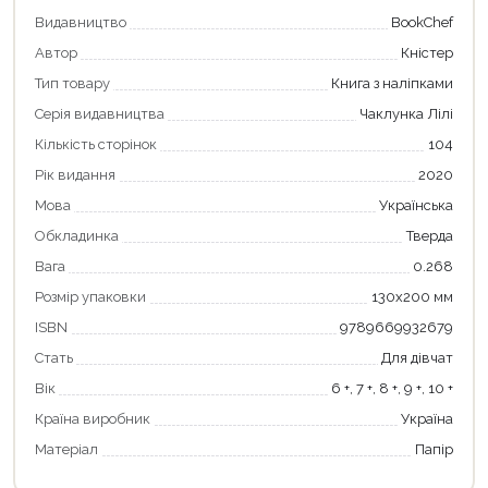
Видавництво
BookChef
Автор
Кністер
Тип товару
Книга з наліпками
Серія видавництва
Чаклунка Лілі
Кількість сторінок
104
Рік видання
2020
Мова
Українська
Обкладинка
Тверда
Вага
0.268
Розмір упаковки
130х200 мм
ISBN
9789669932679
Стать
Для дівчат
Вік
6 +, 7 +, 8 +, 9 +, 10 +
Країна виробник
Україна
Матеріал
Папір