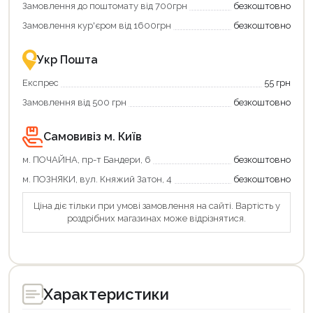
Замовлення до поштомату від 700грн
безкоштовно
картою
єКнига
Замовлення кур'єром від 1600грн
безкоштовно
–
це
зручно
Укр Пошта
та
вигідно!
Експрес
55 грн
Замовлення від 500 грн
безкоштовно
Самовивіз м. Київ
м. ПОЧАЙНА, пр-т Бандери, 6
безкоштовно
м. ПОЗНЯКИ, вул. Княжий Затон, 4
безкоштовно
Ціна діє тільки при умові замовлення на сайті. Вартість у
роздрібних магазинах може відрізнятися.
Продовжити покупки
Оформити замовлення
Характеристики