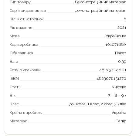
Тип товару
Демонстраційний матеріал
Серія видавництва
демонстраційний матеріал
Продовжити покупки
Кількість сторінок
8
Оформити замовлення
Рік видання
2021
Мова
Українська
Код виробника
10107188У
Обкладинка
Пакет
Вага
0.39
Розмір упаковки
48. х 34. х 0.21
ISBN
4823076151270
Стать
Унісекс
Вік
7 +, 8 +, 9 +
Клас
дошкола, 1 клас, 2 клас, 3 клас
Країна виробник
Україна
Матеріал
Папір