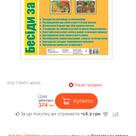
КОД ТОВАРУ:
460205
Товар продано
Ціна:
Купити
360
грн.
324
грн.
За цю покупку ви отримаєте
+16.2 грн
Усе про товар
Опис
Характеристики
Відгуки (0)
Доставка та оплата