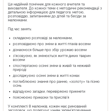
Це надійний помічник для кожного вчителя та
вихователя. До кожної теми є методичні рекомендації з
детальною інформацією для педагога: метою,
розповіддю, запитаннями до дітей та бесіди за
малюнками.
Під час занять:
складаємо розповіді за малюнками,
розповідаємо про зміни в житті птахів восени
дізнаємося більше про збір урожаю восени
з’ясовуємо, як змінюється життя диких тварин
восени
спостерігаємо осінні зміни в живій та неживій
природі
досліджуємо осінні зміни в житті комах
поглиблюємо знання про ранню, «золоту» та пізню
осінь
відгадуємо загадки, перевіряємо прикмети
пояснюємо приказки та прислів’я
У комплекті 8 малюнків, кожен має римований
заголовок, що полегшує учням запам’ятовування