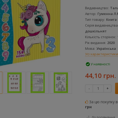
Видавництво
Тал
Автор
Гуменна Л.
Тип товару
Книга 
Серія видавництва
дошкільнят
Кількість сторінок
Рік видання
2020
Мова
Українська
Усі характеристики
У наявності
44,10 грн.
-
+
За цю покупку 
грн
До порівняння