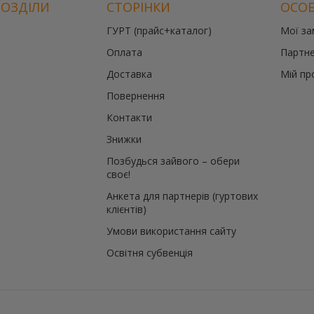
РОЗДІЛИ
СТОРІНКИ
ОСОБ
ГУРТ (прайс+каталог)
Мої з
Оплата
Партне
Доставка
Мій пр
Повернення
Контакти
Знижки
Позбудься зайвого – обери
своє!
Анкета для партнерів (гуртових
клієнтів)
Умови використання сайту
Освітня субвенція