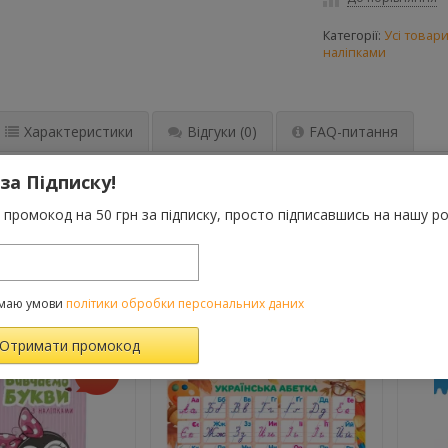
Категорії:
Усі товар
наліпками
Характеристики
Відгуки
(0)
FAQ-питання
 за Підписку!
нуть чудовим помічником для підготовки дитини до школи. Каліг
логічні та мовні ігри з наліпками, а також графічні завдання ст
промокод на 50 грн за підписку, просто підписавшись на нашу ро
ВАРОМ ТАКОЖ КУПУЮТЬ
маю умови
політики обробки персональних даних
-10%
те