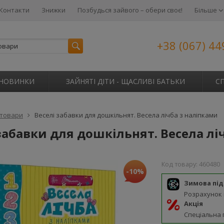
Контакти
Знижки
Позбудься зайвого – обери своє!
Більше
+38 (067) 44
НОВИНКИ
ЗАЙНЯТІ ДІТИ - ЩАСЛИВІ БАТЬКИ
С
 товари
Веселі забавки для дошкільнят. Весела лічба з наліпками
забавки для дошкільнят. Весела лі
Код товару:
460480
-10%
Зимова пі
Розрахунок
Акція
Спеціальна 