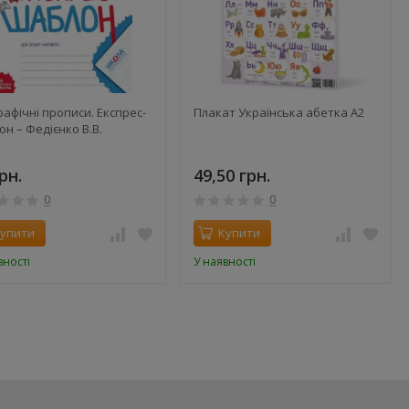
рафічні прописи. Експрес-
Плакат Українська абетка А2
н – Федієнко В.В.
рн.
49,50 грн.
0
0
упити
Купити
вності
У наявності