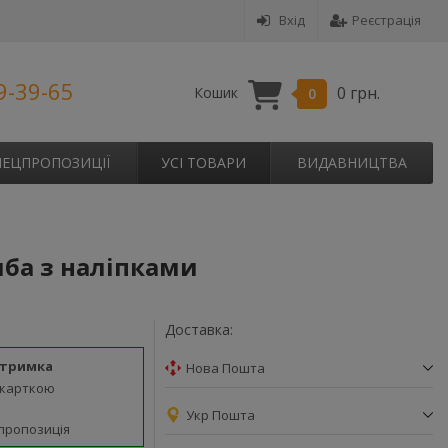
Вхід
Реєстрація
9-39-65
0 грн.
Кошик
0
ПЕЦПРОПОЗИЦІЇ
УСІ ТОВАРИ
ВИДАВНИЦТВА
чба з наліпками
Доставка:
дтримка
Нова Пошта
 карткою
Укр Пошта
пропозиція