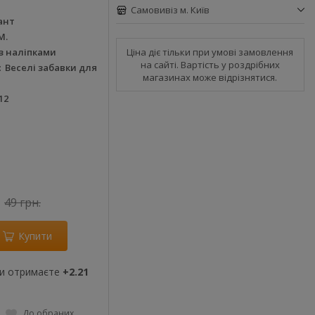
Самовивіз м. Київ
ант
М.
Ціна діє тільки при умові замовлення
з наліпками
на сайті. Вартість у роздрібних
Веселі забавки для
магазинах може відрізнятися.
12
49 грн.
Купити
ви отримаєте
+2.21
До обраних