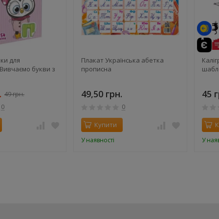
вки для
Плакат Українська абетка
Каліг
 Вивчаємо букви з
прописна
шабло
.
49,50 грн.
45 г
49 грн.
0
0
Купити
К
У наявності
У ная