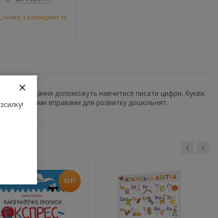
и
,
Книги з віконцями та
рафічні завдання допоможуть навчитися писати цифри, букви.
ануть корисними вправами для розвитку дошкільнят.
зсилку!
ХІТ!