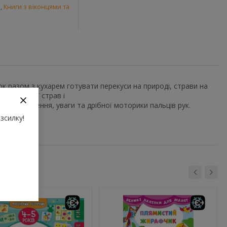
и
,
Книги з віконцями та
ок разом з кухарем готувати перекуси на природі, страви на
 ілюстрації страв і
азії, мовлення, уваги та дрібної моторики пальців рук.
зсилку!
в.