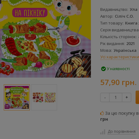
Видавництво
Ула
Автор
Сіліч С.О.
Тип товару
Книга 
Серія видавництва
Кількість сторінок
Рік видання
2021
Мова
Українська
Усі характеристики
У наявності
57,90 грн.
-
+
За цю покупку 
грн
До порівняння