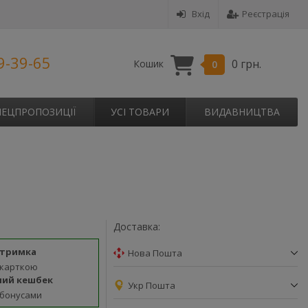
Вхід
Реєстрація
9-39-65
0 грн.
Кошик
0
ПЕЦПРОПОЗИЦІЇ
УСІ ТОВАРИ
ВИДАВНИЦТВА
Доставка:
дтримка
Нова Пошта
 карткою
ний кешбек
Укр Пошта
 бонусами