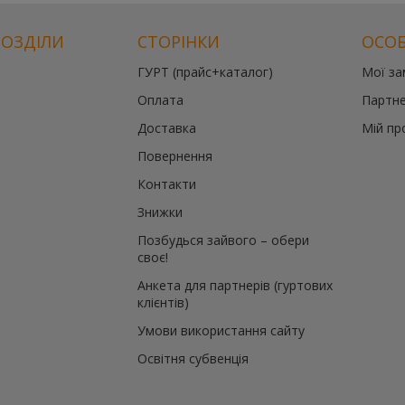
РОЗДІЛИ
СТОРІНКИ
ОСОБ
ГУРТ (прайс+каталог)
Мої з
Оплата
Партне
Доставка
Мій пр
Повернення
Контакти
Знижки
Позбудься зайвого – обери
своє!
Анкета для партнерів (гуртових
клієнтів)
Умови використання сайту
Освітня субвенція