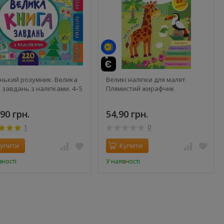
нький розумник. Велика
Великі наліпки для малят.
 завдань з наліпками. 4–5
Плямистий жирафчик
90 грн.
54,90 грн.
1
0
упити
Купити
вності
У наявності