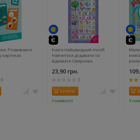
те
й
роки. Розвиваючі
Книга Найшвидший спосіб
Мале
у картнках
Навчитися додавати та
книга
віднімати Смирнова
років
23,90 грн.
109,
0
0
Купити
К
У наявності
У ная