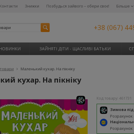
Контакти
Знижки
Позбудься зайвого – обери своє!
Більше
+38 (067) 44
НОВИНКИ
ЗАЙНЯТІ ДІТИ - ЩАСЛИВІ БАТЬКИ
С
 товари
Маленький кухар. На пікніку
ий кухар. На пікніку
Код товару:
461731
Зимова пі
Розрахунок
Національ
Розрахунок