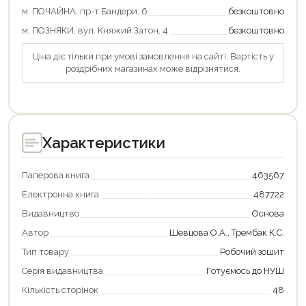
м. ПОЧАЙНА, пр-т Бандери, 6
безкоштовно
м. ПОЗНЯКИ, вул. Княжий Затон, 4
безкоштовно
Ціна діє тільки при умові замовлення на сайті. Вартість у
роздрібних магазинах може відрізнятися.
Характеристики
Паперова книга
463567
Електронна книга
487722
Видавництво
Основа
Автор
Шевцова О.А., Трембак К.С.
Тип товару
Робочий зошит
Серія видавництва
Готуємось до НУШ
Кількість сторінок
48