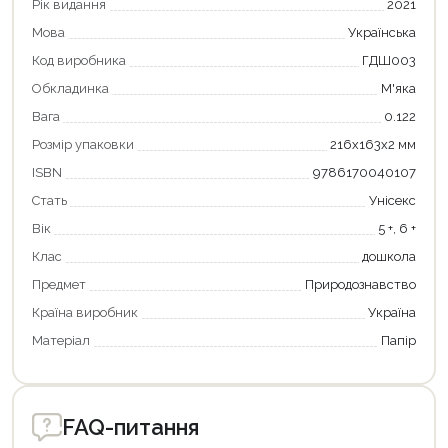
Рік видання
2021
Мова
Українська
Код виробника
ГДШ003
Обкладинка
М'яка
Вага
0.122
Розмір упаковки
216х163х2 мм
ISBN
9786170040107
Стать
Унісекс
Вік
5 +, 6 +
Продовжити покупки
Клас
дошкола
Предмет
Природознавство
Оформити замовлення
Країна виробник
Україна
Матеріал
Папір
FAQ-питання