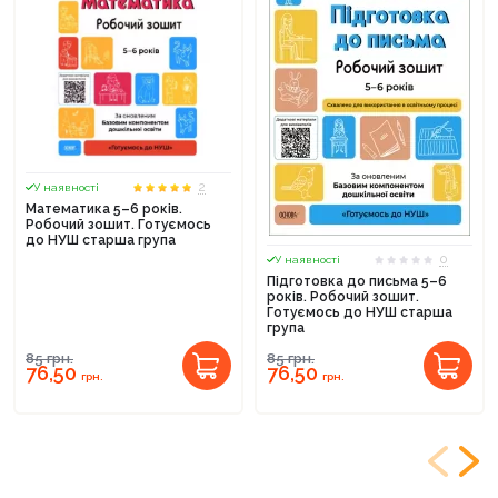
2
У наявності
Математика 5–6 років.
Робочий зошит. Готуємось
до НУШ старша група
0
У наявності
Підготовка до письма 5–6
років. Робочий зошит.
Готуємось до НУШ старша
група
85
грн.
85
грн.
76,50
76,50
грн.
грн.