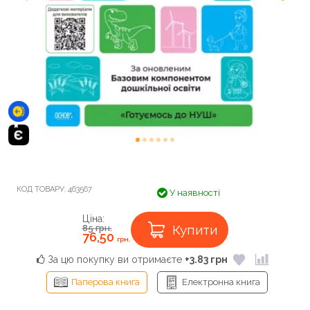
КОД ТОВАРУ:
463567
У наявності
Ціна:
Купити
85
грн.
76,50
грн.
За цю покупку ви отримаєте
+3.83 грн
Паперова книга
Електронна книга