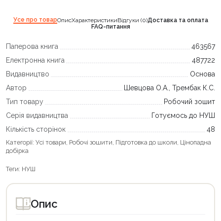
Усе про товар
Опис
Характеристики
Відгуки (0)
Доставка та оплата
FAQ-питання
Паперова книга
463567
Електронна книга
487722
Видавництво
Основа
Автор
Шевцова О.А., Трембак К.С.
Тип товару
Робочий зошит
Серія видавництва
Готуємось до НУШ
Кількість сторінок
48
Категорії:
Усі товари
,
Робочі зошити
,
Підготовка до школи
,
Цінопадна
добірка
Теги:
НУШ
Опис