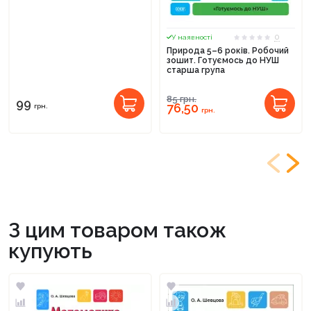
0
У наявності
Природа 5–6 років. Робочий
зошит. Готуємось до НУШ
старша група
85
грн.
99
76,50
грн.
грн.
З цим товаром також
купують