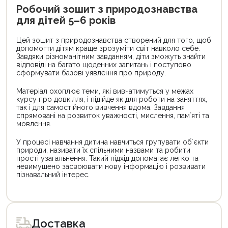
Робочий зошит з природознавства
для дітей 5–6 років
Цей зошит з природознавства створений для того, щоб
допомогти дітям краще зрозуміти світ навколо себе.
Завдяки різноманітним завданням, діти зможуть знайти
відповіді на багато щоденних запитань і поступово
сформувати базові уявлення про природу.
Матеріал охоплює теми, які вивчатимуться у межах
курсу про довкілля, і підійде як для роботи на заняттях,
так і для самостійного вивчення вдома. Завдання
спрямовані на розвиток уважності, мислення, памʼяті та
мовлення.
У процесі навчання дитина навчиться групувати обʼєкти
природи, називати їх спільними назвами та робити
прості узагальнення. Такий підхід допомагає легко та
невимушено засвоювати нову інформацію і розвивати
пізнавальний інтерес.
Доставка