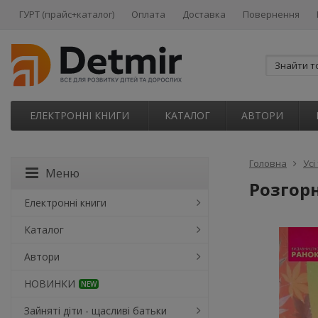
ГУРТ (прайс+каталог)
Оплата
Доставка
Повернення
ЕЛЕКТРОННІ КНИГИ
КАТАЛОГ
АВТОРИ
Головна
Усі
Меню
Розгор
Електронні книги
Каталог
Автори
НОВИНКИ
NEW
Зайняті діти - щасливі батьки