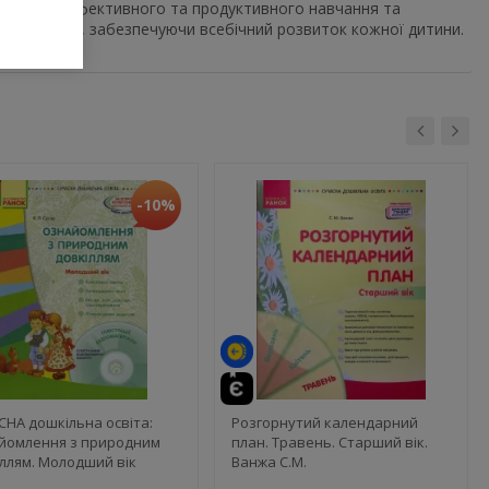
сучасного, ефективного та продуктивного навчання та
вою роботу, забезпечуючи всебічний розвиток кожної дитини.
-10%
НА дошкільна освіта:
Розгорнутий календарний
йомлення з природним
план. Травень. Старший вік.
ллям. Молодший вік
Ванжа С.М.