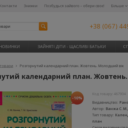
Контакти
Знижки
Позбудься зайвого – обери своє!
Більше
+38 (067) 44
НОВИНКИ
ЗАЙНЯТІ ДІТИ - ЩАСЛИВІ БАТЬКИ
С
 товари
Розгорнутий календарний план. Жовтень. Молодший вік
нутий календарний план. Жовтень
Код товару:
467904
-10%
Видавництво
Ран
Автор
Ванжа С. М.,
Тип товару
Кален
план
Серія видавництва