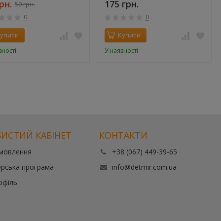
рн.
175 грн.
50 грн.
0
0
упити
Купити
вності
У наявності
ИСТИЙ КАБІНЕТ
КОНТАКТИ
амовлення
+38 (067) 449-39-65
рська програма
info@detmir.com.ua
офіль