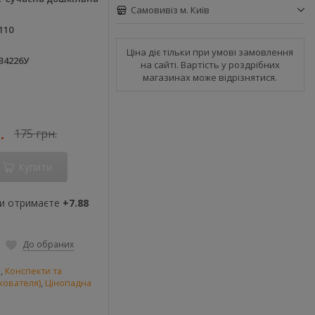
Самовивіз м. Київ
110
Ціна діє тільки при умові замовлення
34226У
на сайті. Вартість у роздрібних
магазинах може відрізнятися.
.
175 грн.
Купити
ви отримаєте
+7.88
До обраних
и
,
Конспекти та
хователя)
,
Цінопадна