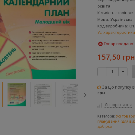
освіта
Кількість сторінок
Мова
Українська
Код виробника
О1
Усі характеристики
Товар продано
157,50 грн
-
+
За цю покупку 
грн
До порівняння
Категорії:
Усі товар
планування (для ви
добірка