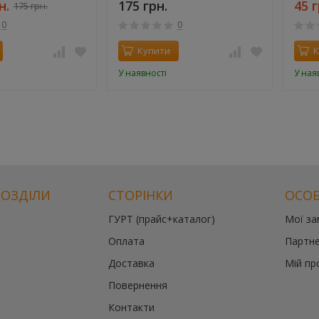
н.
175 грн.
45 г
175 грн.
0
0
Купити
К
У наявності
У ная
РОЗДІЛИ
СТОРІНКИ
ОСОБ
ГУРТ (прайс+каталог)
Мої з
Оплата
Партне
Доставка
Мій пр
Повернення
Контакти