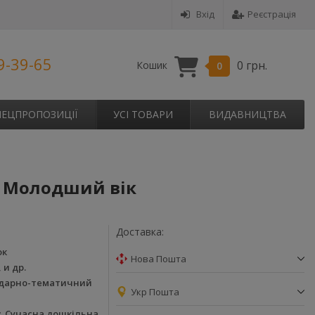
Вхід
Реєстрація
9-39-65
0 грн.
Кошик
0
ПЕЦПРОПОЗИЦІЇ
УСІ ТОВАРИ
ВИДАВНИЦТВА
. Молодший вік
Доставка:
ок
Нова Пошта
 и др.
дарно-тематичний
Укр Пошта
Сучасна дошкільна