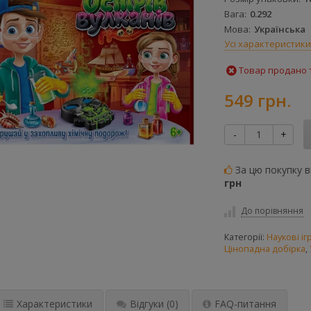
Вага
0.292
Мова
Українська
Усі характеристики
Товар продано т
549 грн.
-
+
За цю покупку 
грн
До порівняння
Категорії:
Наукові і
Цінопадна добірка
,
Характеристики
Відгуки
(0)
FAQ-питання