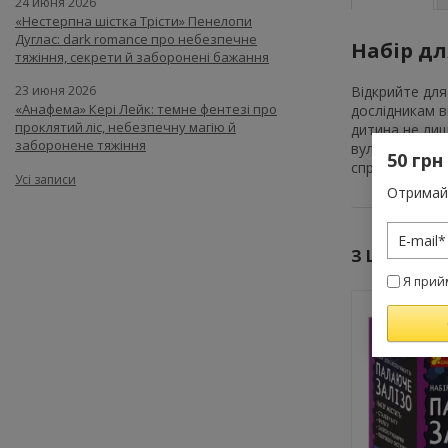
24 июня 2026
«Нестерпна шістка Трісти» Пенелопи
Дуглас: dark romance про небезпечне
Набір дл
тяжіння, секрети й заборонені бажання
Відкрийте для
23 июня 2026
«Анафема» Кері Лейк: темне фентезі про
дослідникам в
проклятий ліс, небезпечну магію й
дитина не лиш
заборонене тяжіння
вулкана, що д
50 грн
справжнім на
Усі записи
Отримай 
З ЦИМ ТО
Я прий