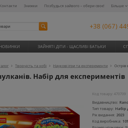
Контакти
Знижки
Позбудься зайвого – обери своє!
Більше
+38 (067) 44
НОВИНКИ
ЗАЙНЯТІ ДІТИ - ЩАСЛИВІ БАТЬКИ
С
талог
Творчість та хобі
Наукові ігри та експеременти
Острів 
вулканів. Набір для експериментів
Код товару:
470709
Видавництво
Rano
Тип товару
Набір 
Рік видання
2023
Код виробника
10
Розмір упаковки
1