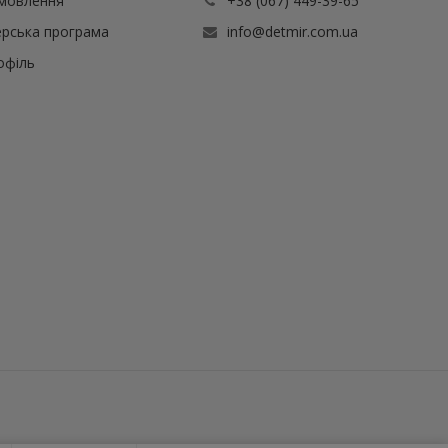
амовлення
+38 (067) 449-39-65
рська програма
info@detmir.com.ua
офіль