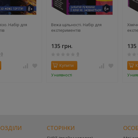
ізо. Набір для
Вежа щільності. Набір для
Хіміч
тів
експериментів
експ
135 грн.
135 
0
0
Купити
К
У наявності
У ная
РОЗДІЛИ
СТОРІНКИ
ОСОБ