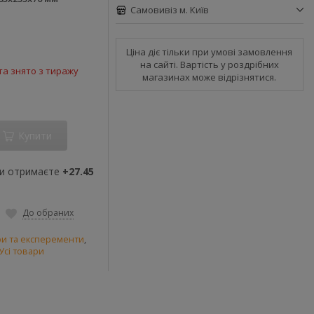
Самовивіз м. Київ
Ціна діє тільки при умові замовлення
на сайті. Вартість у роздрібних
а знято з тиражу
магазинах може відрізнятися.
Купити
ви отримаєте
+27.45
До обраних
гри та експеременти
,
Усі товари