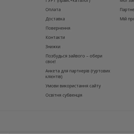
ГУРТ (прайс+каталог)
Мої з
Оплата
Партне
Доставка
Мій пр
Повернення
Контакти
Знижки
Позбудься зайвого – обери
своє!
Анкета для партнерів (гуртових
клієнтів)
Умови використання сайту
Освітня субвенція