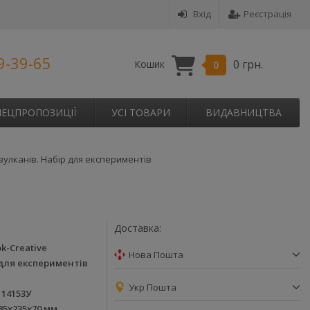
Вхід
Реєстрація
9-39-65
0 грн.
Кошик
0
ПЕЦПРОПОЗИЦІЇ
УСІ ТОВАРИ
ВИДАВНИЦТВА
вулканів. Набір для експериментів
Доставка:
k-Creative
Нова Пошта
для експериментів
Укр Пошта
114153У
85х235х70 мм