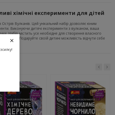
пливі хімічні експерименти для дітей
в Острів Вулканів. Цей унікальний набір дозволяє юним
именти. Виконуючи дитячі експерименти з вулканом, ваша
ички. Набір містить усе необхідне для створення власного
 навчання. Подаруйте своїй дитині можливість відчути себе
зсилку!