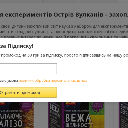
я експериментів Острів Вулканів – захо
 своєї дитини захопливий світ науки з набором для експерименті
ивчати складові вулкана та проводити захопливі хімічні експер
е розвине інтерес до науки, але й покращить свої знання та нав
имить та вивергає лаву, забезпечуючи безпечне та інтерактивне
 за Підписку!
уковцем та створити справжнє диво в домашніх умовах!
промокод на 50 грн за підписку, просто підписавшись на нашу ро
ВАРОМ ТАКОЖ КУПУЮТЬ
маю умови
політики обробки персональних даних