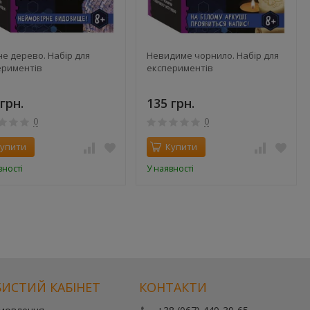
не дерево. Набір для
Невидиме чорнило. Набір для
ериментів
експериментів
грн.
135 грн.
0
0
упити
Купити
вності
У наявності
ИСТИЙ КАБІНЕТ
КОНТАКТИ