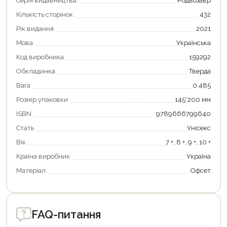
Серія видавництва
Різдвозавр
Кількість сторінок
432
Рік видання
2021
Мова
Українська
Код виробника
159292
Обкладинка
Тверда
Вага
0.485
Розмір упаковки
145*200 мм
ISBN
9789666799640
Стать
Унісекс
Вік
7 +, 8 +, 9 +, 10 +
Країна виробник
Україна
Матеріал
Офсет
FAQ-питання