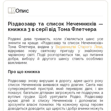
Опис
Різдвозавр та список Нечемнюхів —
книжка 3 в серії від Тома Флетчера
Різдвяні дива тривають, коли з’являється шанс усе
змінити на краще. «Різдвозавр та список Нечемнюхів»
Тома Флетчера, видана у
Видавництві Старого Лева
,
відкриває нову святкову пригоду у знайомому
чарівному світі. Події розгортаються так, що питання
добра, вибору й другого шансу стають особливо
важливими.
Про що книжка
Різдвозавр знову вирушає в дорогу, адже цього року
список Нечемнюхів виявився надто довгим. Санта має
суперсекретний пристрій, який перевіряє двічі, і він
показує: багатьом дітлахам загрожують не подарунки, а
вугільні грудки. Щоб урятувати Різдво, Різдвозавр
шукає дітей зі списку Нечемнюхів і допомагає їм
зрозуміти власні помилки. На кожному кроці героям
доводиться доводити, що щирість і добрі вчинки можуть