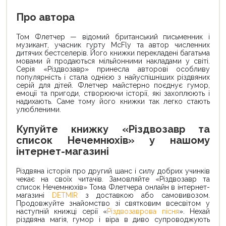
Про автора
Том Флетчер — відомий британський письменник і
музикант, учасник гурту McFly та автор численних
дитячих бестселерів. Його книжки перекладені багатьма
мовами й продаються мільйонними накладами у світі.
Серія «Різдвозавр» принесла авторові особливу
популярність і стала однією з найуспішніших різдвяних
серій для дітей. Флетчер майстерно поєднує гумор,
емоції та пригоди, створюючи історії, які захоплюють і
надихають. Саме тому його книжки так легко стають
улюбленими.
Купуйте книжку «Різдвозавр та
список Нечемнюхів» у нашому
інтернет-магазині
Різдвяна історія про другий шанс і силу добрих учинків
чекає на своїх читачів. Замовляйте «Різдвозавр та
список Нечемнюхів» Тома Флетчера онлайн в інтернет-
магазині
DETMIR
з доставкою або самовивозом.
Продовжуйте знайомство зі святковим всесвітом у
наступній книжці серії «
Різдвозаврова пісня
». Нехай
різдвяна магія, гумор і віра в диво супроводжують