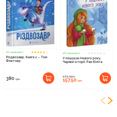
1
У наявності
0
У наявності
Різдвозавр. Книга 1 – Том
У пошуках Нового року.
Флетчер
Чарівні історії. Ран Юліта
175
грн.
380
157,50
грн.
грн.