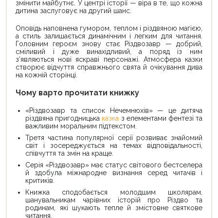
змінити майбутнє. У центрі історії — віра в те, що кожна
дитина заслуговує на другий шанс.
Оповідь наповнена гумором, теплом і різдвяною магією,
а стиль залишається динамічним і легким для читання.
Головним героєм знову стає Різдвозавр — добрий,
сміливий і дуже винахідливий, а поряд із ним
з’являються нові яскраві персонажі. Атмосфера казки
створює відчуття справжнього свята й очікування дива
на кожній сторінці.
Чому варто прочитати книжку
«Різдвозавр та список Нечемнюхів» — це дитяча
різдвяна пригодницька
казка
з елементами фентезі та
важливим моральним підтекстом.
Третя частина популярної серії розвиває знайомий
світ і зосереджується на темах відповідальності,
співчуття та змін на краще.
Серія «Різдвозавр» має статус світового бестселера
й здобула міжнародне визнання серед читачів і
критиків.
Книжка сподобається молодшим школярам,
шанувальникам чарівних історій про Різдво та
родинам, які шукають тепле й змістовне святкове
читання.