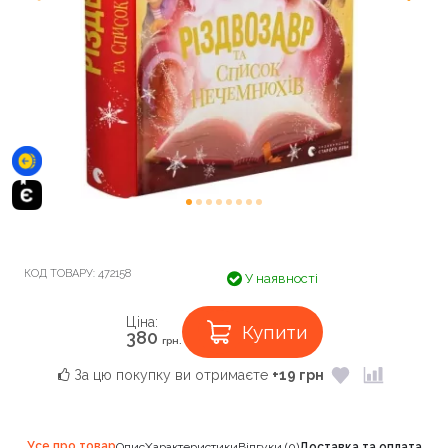
КОД ТОВАРУ:
472158
У наявності
Ціна:
Купити
380
грн.
За цю покупку ви отримаєте
+19 грн
Усе про товар
Опис
Характеристики
Відгуки (0)
Доставка та оплата