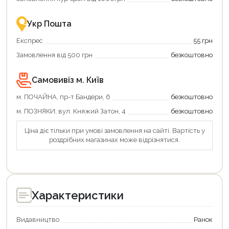
–
разом
це
із
зручно
державною
Укр Пошта
та
підтримкою!
вигідно!
Експрес
55 грн
Замовлення від 500 грн
безкоштовно
Самовивіз м. Київ
м. ПОЧАЙНА, пр-т Бандери, 6
безкоштовно
м. ПОЗНЯКИ, вул. Княжий Затон, 4
безкоштовно
Ціна діє тільки при умові замовлення на сайті. Вартість у
роздрібних магазинах може відрізнятися.
Характеристики
Видавництво
Ранок