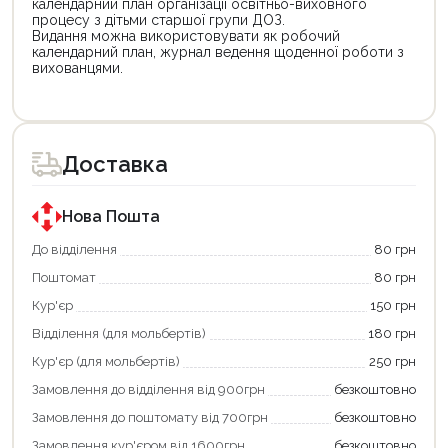
календарний план організації освітньо-виховного
процесу з дітьми старшої групи ДОЗ.
Видання можна використовувати як робочий
календарний план, журнал ведення щоденної роботи з
вихованцями.
Цей
Цей
товар
товар
доступний
доступний
для
для
Доставка
покупки
покупки
за
за
державною
державною
програмою
програмою
Нова Пошта
єКнига.
«Національний
Використовуйте
кешбек».
До відділення
80 грн
свою
Оплачуйте
Поштомат
80 грн
карту
покупку
єКнига,
картою
Кур'єр
150 грн
щоб
«Національний
зекономити
кешбек»
Відділення (для мольбертів)
180 грн
та
та
отримати
отримуйте
Кур'єр (для мольбертів)
250 грн
додаткові
вигідне
Замовлення до відділення від 900грн
безкоштовно
переваги!
повернення
Купити
коштів!
Замовлення до поштомату від 700грн
безкоштовно
картою
Економте
єКнига
більше
Замовлення кур'єром від 1600грн
безкоштовно