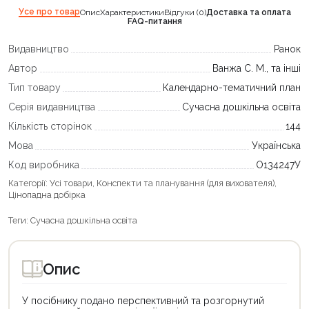
Усе про товар
Опис
Характеристики
Відгуки (0)
Доставка та оплата
FAQ-питання
Видавництво
Ранок
Автор
Ванжа С. М., та інші
Тип товару
Календарно-тематичний план
Серія видавництва
Сучасна дошкільна освіта
Кількість сторінок
144
Мова
Українська
Код виробника
О134247У
Категорії:
Усі товари
,
Конспекти та планування (для вихователя)
,
Цінопадна добірка
Теги:
Сучасна дошкільна освіта
Опис
У посібнику подано перспективний та розгорнутий