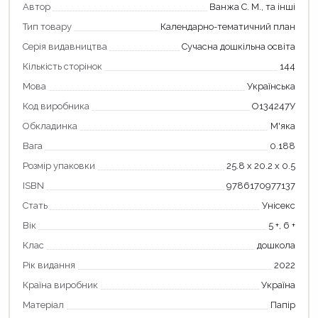
Автор
Ванжа С. М., та інші
Тип товару
Календарно-тематичний план
Серія видавництва
Сучасна дошкільна освіта
Кількість сторінок
144
Мова
Українська
Код виробника
О134247У
Обкладинка
М'яка
Вага
0.188
Розмір упаковки
25.8 х 20.2 х 0.5
ISBN
9786170977137
Стать
Унісекс
Вік
5 +, 6 +
Продовжити покупки
Клас
дошкола
Оформити замовлення
Рік видання
2022
Країна виробник
Україна
Матеріал
Папір