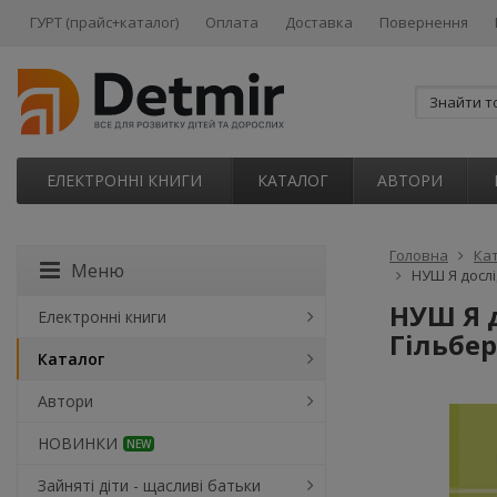
ГУРТ (прайс+каталог)
Оплата
Доставка
Повернення
ЕЛЕКТРОННІ КНИГИ
КАТАЛОГ
АВТОРИ
Головна
Ка
Меню
НУШ Я дослід
НУШ Я д
Електронні книги
Гільберг
Каталог
Автори
НОВИНКИ
NEW
Зайняті діти - щасливі батьки