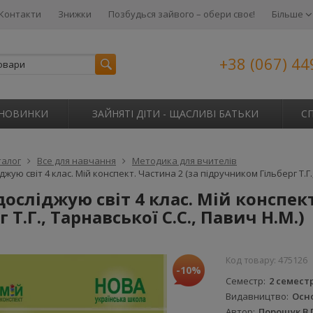
Контакти
Знижки
Позбудься зайвого – обери своє!
Більше
+38 (067) 44
НОВИНКИ
ЗАЙНЯТІ ДІТИ - ЩАСЛИВІ БАТЬКИ
С
талог
Все для навчання
Методика для вчителів
жую світ 4 клас. Мій конспект. Частина 2 (за підручником Гільберг Т.Г.,
осліджую світ 4 клас. Мій конспек
 Т.Г., Тарнавської С.С., Павич Н.М.)
Код товару:
475126
-10%
Семестр
2 семест
Видавництво
Осн
Автор
Порощук В.