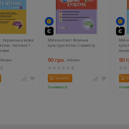
й
т. Українська мова
Мій конспект Фізична
Мій к
4 клас. Частина 1
культура 4 клас 2 семестр
культ
иками
Ільни
ї, Гайової та
90 грн.
90 г
60 грн.
100 грн.
0
0
Купити
К
У наявності
У ная