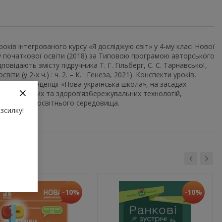
ків інтегрованого курсу «Я досліджую світ» у 4-му класі Нової
у початкової освіти (2018) за Типовою програмою авторського
повідають змісту підручника Т. Г. Гільберг, С. С. Тарнавської,
світи (у 2-х ч.) : ч. 2. – К. : Генеза, 2021). Конспекти уроків,
ожень Концепції «Нова українська школа», на засадах
, інноваційних та здоров’язбережувальних технологій,
вої нового освітнього середовища.
зсилку!
-10%
-10%