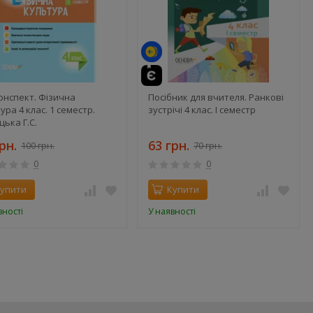
онспект. Фізична
Посібник для вчителя. Ранкові
ура 4 клас. 1 семестр.
зустрічі 4 клас. І семестр
цька Г.С.
рн.
63 грн.
100 грн.
70 грн.
0
0
упити
Купити
вності
У наявності