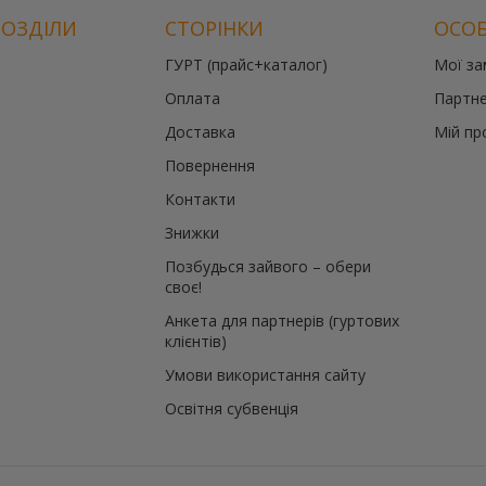
РОЗДІЛИ
СТОРІНКИ
ОСОБ
ГУРТ (прайс+каталог)
Мої з
Оплата
Партне
Доставка
Мій пр
Повернення
Контакти
Знижки
Позбудься зайвого – обери
своє!
Анкета для партнерів (гуртових
клієнтів)
Умови використання сайту
Освітня субвенція