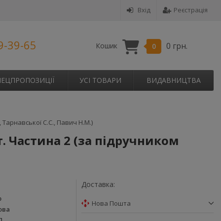
Вхід
Реєстрація
9-39-65
0 грн.
Кошик
0
ПЕЦПРОПОЗИЦІЇ
УСІ ТОВАРИ
ВИДАВНИЦТВА
 Тарнавської С.С., Павич Н.М.)
т. Частина 2 (за підручником
Доставка:
р
Нова Пошта
ова
П.