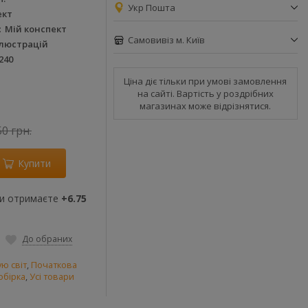
Укр Пошта
ект
Мій конспект
Самовивіз м. Київ
ілюстрацій
240
Ціна діє тільки при умові замовлення
на сайті. Вартість у роздрібних
магазинах може відрізнятися.
50 грн.
Купити
ви отримаєте
+6.75
До обраних
ую світ
,
Початкова
обірка
,
Усі товари