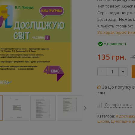
Тип товару
Консп
Серія видавництва
Ілюстрації
Немає 
Кількість сторінок
Усі характеристики
У наявності
135 грн.
1
-
+
За цю покупку 
грн
До порівняння
Категорії:
Я дослідж
школа
,
Цінопадна д