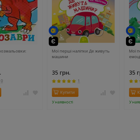
те
й
 розмальовки:
Мої перші наліпки Де живуть
Мої п
машини
емоц
.
35 грн.
35 г
0
1
Купити
К
У наявності
У ная