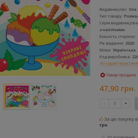
Видавництво
Ула
Тип товару
Розма
Серія видавництва
з наліпками
Кількість сторінок
Рік видання
2020
Мова
Українська
Код виробника
22
Усі характеристики
Товар продано
47,90 грн.
-
+
За цю покупку 
грн
До порівняння