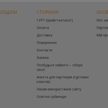
РОЗДІЛИ
СТОРІНКИ
ОСОБ
ГУРТ (прайс+каталог)
Мої з
Оплата
Партне
Доставка
Мій пр
Повернення
Контакти
Знижки
Позбудься зайвого – обери
своє!
Анкета для партнерів (гуртових
клієнтів)
Умови використання сайту
Освітня субвенція