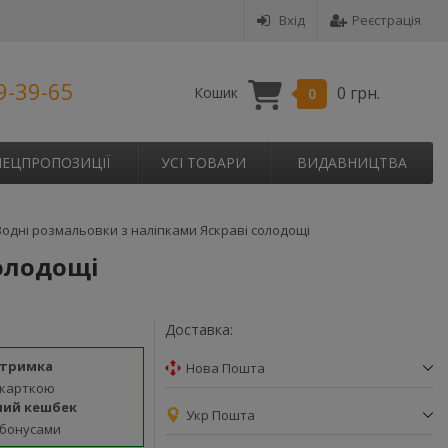
Вхід
Реєстрація
9-39-65
0 грн.
Кошик
0
ПЕЦПРОПОЗИЦІЇ
УСІ ТОВАРИ
ВИДАВНИЦТВА
Водні розмальовки з наліпками Яскраві солодощі
солодощі
Доставка:
дтримка
Нова Пошта
 карткою
ний кешбек
Укр Пошта
 бонусами