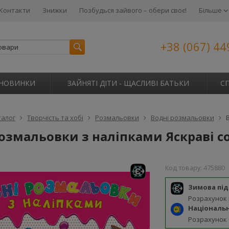
Контакти
Знижки
Позбудься зайвого – обери своє!
Більше
+38 (067) 44
НОВИНКИ
ЗАЙНЯТІ ДІТИ - ЩАСЛИВІ БАТЬКИ
С
талог
Творчість та хобі
Розмальовки
Водні розмальовки
розмальовки з наліпками Яскраві 
Код товару:
475880
Зимова пі
Розрахунок
Національ
Розрахунок