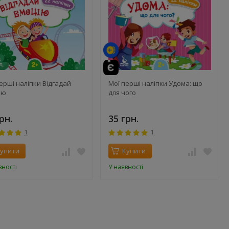
ерші наліпки Відгадай
Мої перші наліпки Удома: що
ію
для чого
рн.
35 грн.
1
1
упити
Купити
вності
У наявності