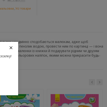
змальовки
,
Усі товари
онтурами неодмінно сподобаються малюкам, адже щоб
лише змочити пензлик водою, провести ним по картинці — і вона
о вийняти малюнки із книжки й подарувати рідним чи друзям
великих кольорових наліпок, якими можна прикрасити будь-
зсилку!