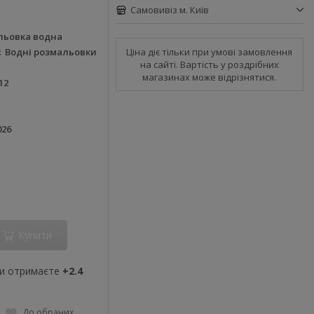
Самовивіз м. Київ
льовка водна
Ціна діє тільки при умові замовлення
Водні розмальовки
на сайті. Вартість у роздрібних
магазинах може відрізнятися.
12
026
Купити
ви отримаєте
+2.4
До обраних