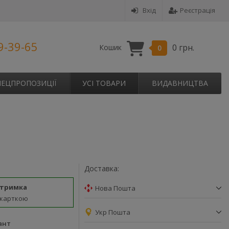
Вхід
Реєстрація
9-39-65
0 грн.
Кошик
0
ПЕЦПРОПОЗИЦІЇ
УСІ ТОВАРИ
ВИДАВНИЦТВА
Доставка:
дтримка
Нова Пошта
 карткою
Укр Пошта
ант