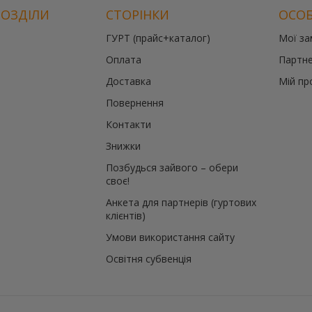
РОЗДІЛИ
СТОРІНКИ
ОСОБ
ГУРТ (прайс+каталог)
Мої з
Оплата
Партне
Доставка
Мій пр
Повернення
Контакти
Знижки
Позбудься зайвого – обери
своє!
Анкета для партнерів (гуртових
клієнтів)
Умови використання сайту
Освітня субвенція