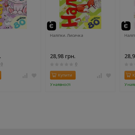
Наліпки. Лисичка
Наліп
.
28,98 грн.
28,9
0
0
Купити
К
У наявності
У ная