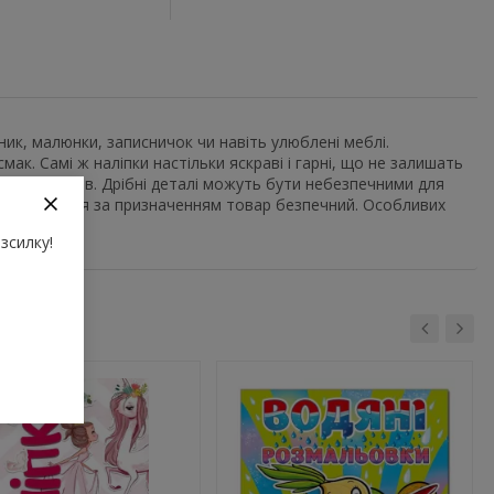
к, малюнки, записничок чи навіть улюблені меблі.
ак. Самі ж наліпки настільки яскраві і гарні, що не залишать
до 3-х років. Дрібні деталі можуть бути небезпечними для
використання за призначенням товар безпечний. Особливих
зсилку!