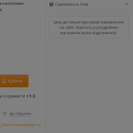
з наліпками
Самовивіз м. Київ
4
Ціна діє тільки при умові замовлення
на сайті. Вартість у роздрібних
магазинах може відрізнятися.
Купити
ви отримаєте
+1.3
До обраних
и
,
Книги з віконцями та