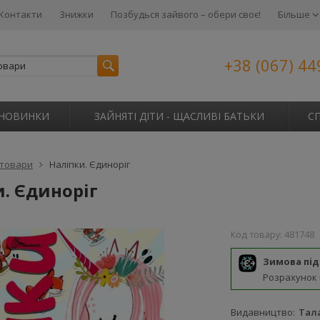
Контакти
Знижки
Позбудься зайвого – обери своє!
Більше
+38 (067) 44
НОВИНКИ
ЗАЙНЯТІ ДІТИ - ЩАСЛИВІ БАТЬКИ
С
 товари
Наліпки. Єдиноріг
. Єдиноріг
Код товару:
481748
Зимова пі
Розрахунок
Видавництво
Тал