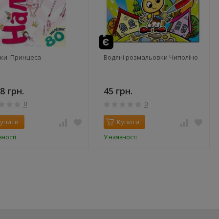
ки. Принцеса
Водяні розмальовки Чиполіно
8 грн.
45 грн.
0
0
упити
Купити
вності
У наявності