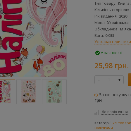
Тип товару
Книга 
Кількість сторінок
Рік видання
2020
Мова
Українська
Обкладинка
М'яка
Вага
0.035
Усі характеристики
У наявності
25,98 грн.
-
+
За цю покупку 
грн
До порівняння
Категорії:
Усі товар
наліпками