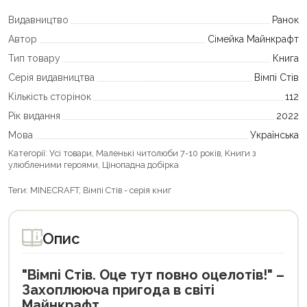
Видавництво
Ранок
Автор
Сімейка Майнкрафт
Тип товару
Книга
Серія видавництва
Вімпі Стів
Кількість сторінок
112
Рік видання
2022
Мова
Українська
Категорії:
Усі товари
,
Маленькі читолюби 7-10 років
,
Книги з
улюбленими героями
,
Цінопадна добірка
Теги:
MINECRAFT
,
Вімпі Стів - серія книг
Опис
"Вімпі Стів. Оце тут повно оцелотів!" –
Захоплююча пригода в світі
Майнкрафт