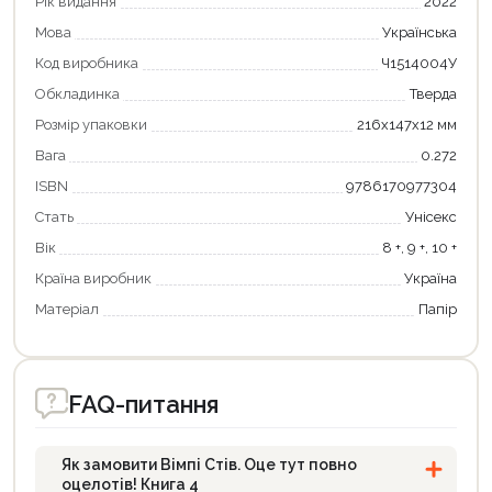
Рік видання
2022
Оформити замовлення
Мова
Українська
Код виробника
Ч1514004У
Обкладинка
Тверда
Розмір упаковки
216х147х12 мм
Вага
0.272
ISBN
9786170977304
Стать
Унісекс
Вік
8 +, 9 +, 10 +
Країна виробник
Україна
Матеріал
Папір
FAQ-питання
Як замовити Вімпі Стів. Оце тут повно
оцелотів! Книга 4