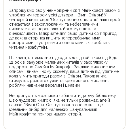
Запрошуємо вас у неймовірний світ Майнкрафт разом з
улюбленим героєм усієї дітвори – Вімпі Стівом! У
четвертій книзі серії "Ось тут повно оцелотів" наш герой
стикається з захоплюючими та небезпечними
викликами, які перевіряють його мужність та
винахідливість. Відкрийте для вашої дитини світ пригод,
де кожна сторінка кишить непередбачуваними
поворотами і зустрічами з оцелотами, які зроблять
читання незабутнім.
Ця книга, оптимально підходить для дітей віком від 8 до
12 років, занурює маленьких читачів у захоплюючу
подорож по Сімейці Майнкрафт. Завдяки живописним
описам і динамічному сюжету, ваша дитина відчуватиме
кожну мить пригоди разом зі Стівом. Також книга
стимулює розвиток уяви та креативного мислення,
роблячи навчання веселим і цікавим.
Не пропустіть можливість збагатити дитячу бібліотеку
цією чудовою книгою, яка не тільки розважає, але й
навчає. "Вімпі Стів: Ось тут повно оцелотів" – це
ідеальний вибір для маленьких шанувальників
Майнкрафт та пригодницьких історій.
Цей
Цей
товар
товар