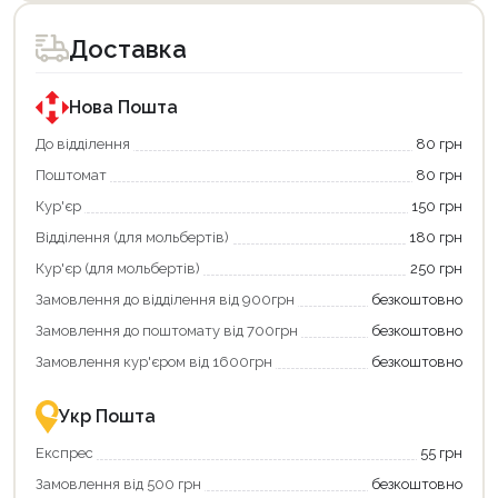
доступний
доступний
для
для
Доставка
покупки
покупки
за
за
державною
державною
програмою
програмою
Нова Пошта
єКнига.
«Національний
Використовуйте
кешбек».
До відділення
80 грн
свою
Оплачуйте
Поштомат
80 грн
карту
покупку
єКнига,
картою
Кур'єр
150 грн
щоб
«Національний
зекономити
кешбек»
Відділення (для мольбертів)
180 грн
та
та
отримати
отримуйте
Кур'єр (для мольбертів)
250 грн
додаткові
вигідне
Замовлення до відділення від 900грн
безкоштовно
переваги!
повернення
Купити
коштів!
Замовлення до поштомату від 700грн
безкоштовно
картою
Економте
єКнига
більше
Замовлення кур'єром від 1600грн
безкоштовно
–
разом
це
із
зручно
державною
Укр Пошта
та
підтримкою!
вигідно!
Експрес
55 грн
Замовлення від 500 грн
безкоштовно