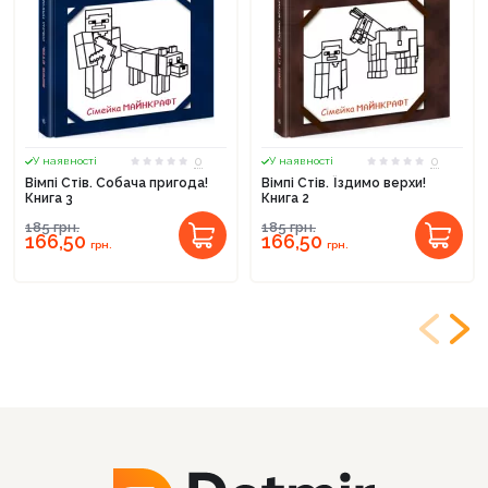
0
0
У наявності
У наявності
Вімпі Стів. Собача пригода!
Вімпі Стів. Їздимо верхи!
Книга 3
Книга 2
185
грн.
185
грн.
166,50
166,50
грн.
грн.