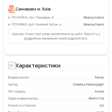
Самовивіз м. Київ
м. ПОЧАЙНА, пр-т Бандери, 6
безкоштовно
м. ПОЗНЯКИ, вул. Княжий Затон, 4
безкоштовно
Ціна діє тільки при умові замовлення на сайті. Вартість у
роздрібних магазинах може відрізнятися.
Характеристики
Видавництво
Ранок
Автор
Сімейка Майнкрафт
Тип товару
Книга
Серія видавництва
Вімпі Стів
Продовжити покупки
Кількість сторінок
112