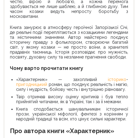
честю, вірою й любов’ю, а кожна перемога
здобувається не лише шаблею, а й глибиною духу. Тим
часом козаки ведуть непросту боротьбу з
московитами.
Книга занурює в атмосферу героїчної Запорізької Січі,
де реальні події переплітаються з козацькими легендами
та містичними знаннями. Автор майстерно поєднує
історичну правду з фольклором, створюючи багатий
світ, у якому козаки — не просто воїни, а хранителі
прадавніх таємниць. Історія розповідає про мужність,
посвяту, духовну силу та незламне прагнення свободи.
Чому варто прочитати книгу
«Характерник» — захопливий
історико
-
пригодницький
роман, що поєднує реальність і магію,
силу і мудрість, бойову честь і внутрішню рівновагу.
Твір отримав високу оцінку критиків і був тепло
прийнятий читачами, як в Україні, так і за її межами.
Книга сподобається шанувальникам історичної
прози, української міфології, фентезі з корінням у
народній традиції та всім, хто цінує сильні характери.
Про автора книги «Характерник»