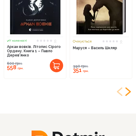
0
У наявності
Очікується
0
Аркан вовків. Літопис Сірого
Маруся – Василь Шкляр
Ордену. Книга 1 – Павло
Дерев'янко
600
грн.
390
грн.
558
грн.
351
грн.