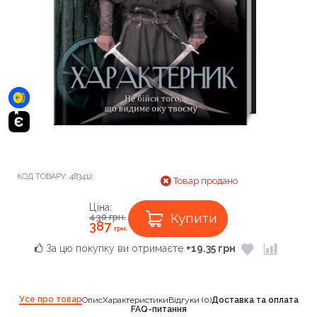
КОД ТОВАРУ:
483412
Товар продано
Ціна:
Купити
430
грн.
387
грн.
За цю покупку ви отримаєте
+19.35 грн
Усе про товар
Опис
Характеристики
Відгуки (0)
Доставка та оплата
FAQ-питання