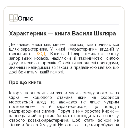
Опис
Характерник — книга Василя Шкляра
Де зникає межа між мечем і магією, там починається
шлях характерника. У книзі «Характерник», виданій у
видавництві
КСД
, Василь Шкляр оживлює епоху
запорізьких козаків, наділяючи її таємничістю, силою
духу та величчю предків. Сторінки наповнені пригодами,
знанням і невидимим зв’язком із прадавньою магією, що
досі бринить у нашій пам’яті.
Про що книга
Історія переносить читача в часи легендарного Івана
Сірка — кошового отамана, який не скорився
московській владі та вважався не лише мудрим
полководцем, а й характерником, що володів
надприродними силами. Поруч із ним зростає Кирик —
хлопець, який втратив батька і проходить навчання у
старого козака-характерника, щоб стати воїном не
тільки в бою, а й у душі. Його шлях — це випробування