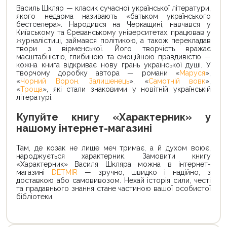
Василь Шкляр — класик сучасної української літератури,
якого недарма називають «батьком українського
бестселера». Народився на Черкащині, навчався у
Київському та Єреванському університетах, працював у
журналістиці, займався політикою, а також перекладав
твори з вірменської. Його творчість вражає
масштабністю, глибиною та емоційною правдивістю —
кожна книга відкриває нову грань української душі. У
творчому доробку автора — романи «
Маруся
»,
«
Чорний Ворон. Залишенець
», «
Самотній вовк
»,
«
Троща
», які стали знаковими у новітній українській
літературі.
Купуйте книгу «Характерник» у
нашому інтернет-магазині
Там, де козак не лише меч тримає, а й духом воює,
народжується характерник. Замовити книгу
«Характерник» Василя Шкляра можна в інтернет-
магазині
DETMIR
— зручно, швидко і надійно, з
доставкою або самовивозом. Нехай історія сили, честі
та прадавнього знання стане частиною вашої особистої
бібліотеки.