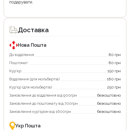
подарувати.
Цей
Цей
товар
товар
доступний
доступний
для
для
Доставка
покупки
покупки
за
за
державною
державною
програмою
програмою
Нова Пошта
єКнига.
«Національний
Використовуйте
кешбек».
До відділення
80 грн
свою
Оплачуйте
Поштомат
80 грн
карту
покупку
єКнига,
картою
Кур'єр
150 грн
щоб
«Національний
зекономити
кешбек»
Відділення (для мольбертів)
180 грн
та
та
отримати
отримуйте
Кур'єр (для мольбертів)
250 грн
додаткові
вигідне
Замовлення до відділення від 900грн
безкоштовно
переваги!
повернення
Купити
коштів!
Замовлення до поштомату від 700грн
безкоштовно
картою
Економте
єКнига
більше
Замовлення кур'єром від 1600грн
безкоштовно
–
разом
це
із
зручно
державною
Укр Пошта
та
підтримкою!