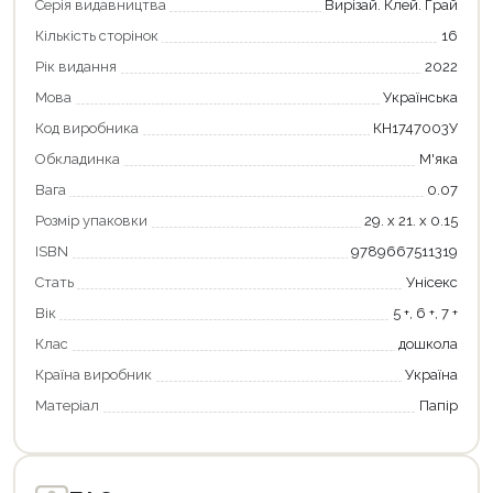
Серія видавництва
Вирізай. Клей. Грай
Кількість сторінок
16
Рік видання
2022
Мова
Українська
Код виробника
КН1747003У
Обкладинка
М'яка
Вага
0.07
Розмір упаковки
29. х 21. х 0.15
Продовжити покупки
ISBN
9789667511319
Стать
Унісекс
Оформити замовлення
Вік
5 +, 6 +, 7 +
Клас
дошкола
Країна виробник
Україна
Матеріал
Папір