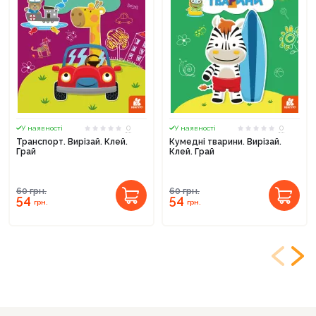
0
0
У наявності
У наявності
Транспорт. Вирізай. Клей.
Кумедні тварини. Вирізай.
Грай
Клей. Грай
60
грн.
60
грн.
54
54
грн.
грн.