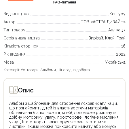
FAQ-питання
Видавництво
Кенгуру
Автор
ТОВ «АСТРА ДИЗАЙН»
Тип товару
Аплікація
Серія видавництва
Вирізай. Клей. Грай
Кількість сторінок
16
Рік видання
2022
Мова
Українська
Категорії:
Усі товари
,
Альбоми
,
Цінопадна добірка
Опис
Альбом з шаблонами для створення яскравих аплікацій,
що познайомить дітей із властивостями матеріалів і
обладнання (папір, ножиці, клей), допоможе розвинути
дрібну моторику, увагу, просторове і логічне мислення,
уяву. Діти створять власноруч яскраві картини чи
листівки, якими можна прикрасити кімнату або комусь