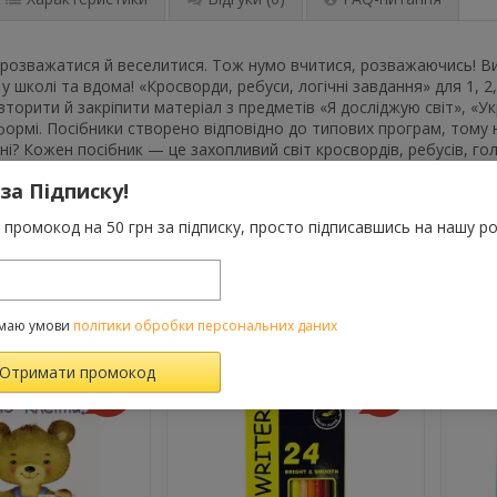
розважатися й веселитися. Тож нумо вчитися, розважаючись! Вид
у школі та вдома! «Кросворди, ребуси, логічні завдання» для 1, 2,
торити й закріпити матеріал з предметів «Я досліджую світ», «Ук
ормі. Посібники створено відповідно до типових програм, тому н
і? Кожен посібник — це захопливий світ кросвордів, ребусів, го
вняння, барвистих ілюстрацій... І все це згруповано за темами!
 за Підписку!
ви. З допомогою цих посібників учні ефективно формуватимуть пр
ть словниковий запас, тренуватимуться в обчисленнях та розви
промокод на 50 грн за підписку, просто підписавшись на нашу ро
ВАРОМ ТАКОЖ КУПУЮТЬ
маю умови
політики обробки персональних даних
-10%
-5%