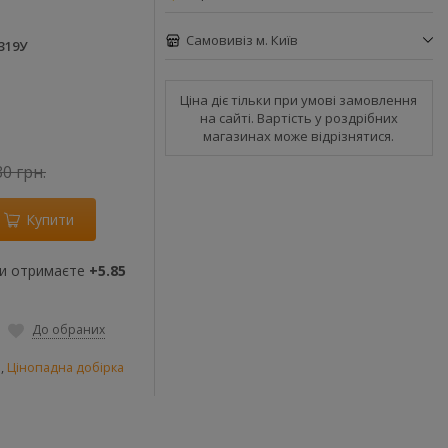
Самовивіз м. Київ
319У
Ціна діє тільки при умові замовлення
на сайті. Вартість у роздрібних
магазинах може відрізнятися.
30 грн.
Купити
ви отримаєте
+5.85
До обраних
и
,
Цінопадна добірка