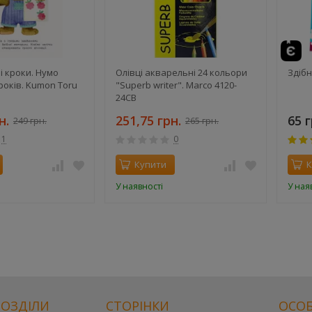
і кроки. Нумо
Олівці акварельні 24 кольори
Здібн
 років. Kumon Toru
"Superb writer". Marco 4120-
24СВ
н.
251,75 грн.
65 г
249 грн.
265 грн.
1
0
Купити
К
У наявності
У ная
РОЗДІЛИ
СТОРІНКИ
ОСОБ