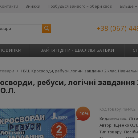
Контакти
Знижки
Позбудься зайвого – обери своє!
Більше
+38 (067) 44
НОВИНКИ
ЗАЙНЯТІ ДІТИ - ЩАСЛИВІ БАТЬКИ
С
 товари
НУШ Кросворди, ребуси, логічні завдання 2 клас. Навчальн
сворди, ребуси, логічні завдання 
О.Л.
Код товару:
484482
-10%
Видавництво
Літ
Автор
Іщенко О.Л.
Тип товару
Посіб