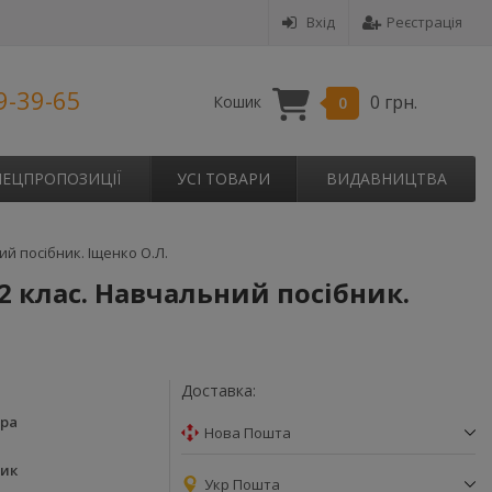
Вхід
Реєстрація
9-39-65
0 грн.
Кошик
0
ПЕЦПРОПОЗИЦІЇ
УСІ ТОВАРИ
ВИДАВНИЦТВА
ий посібник. Іщенко О.Л.
2 клас. Навчальний посібник.
Доставка:
ера
Нова Пошта
ник
Укр Пошта