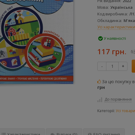
Рік видання
2022
Мова
Українська
Код виробника
Л1
Обкладинка
М'яка
Усі характеристики
У наявності
117 грн.
1
-
+
За цю покупку 
грн
До порівняння
Категорії:
Усі товар
Характеристики
Відгуки
(0)
FAQ-питання