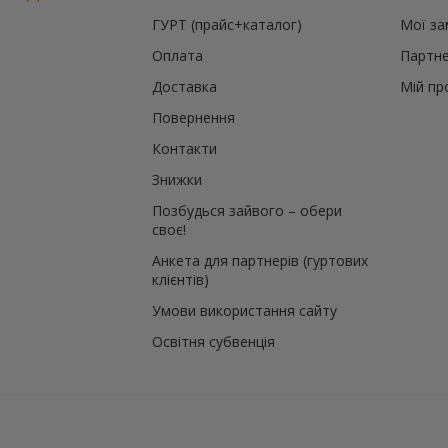
ГУРТ (прайс+каталог)
Мої з
Оплата
Партне
Доставка
Мій пр
Повернення
Контакти
Знижки
Позбудься зайвого – обери
своє!
Анкета для партнерів (гуртових
клієнтів)
Умови використання сайту
Освітня субвенція