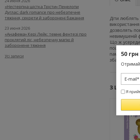
24 июня 2026
«Нестерпна шістка Трісти» Пенелопи
Дуглас: dark romance про небезпечне
тяжіння, секрети й заборонені бажання
Діти люблять 
використання 
23 июня 2026
дозволять пов
«Анафема» Кері Лейк: темне фентезі про
невимушеній ф
проклятий ліс, небезпечну магію й
Що ж усередин
заборонене тяжіння
пошук та порі
50 грн
пам’яті та уя
Усі записи
збагачуватиму
Отримай 
З ЦИМ ТО
Я прий
-10%
-10%