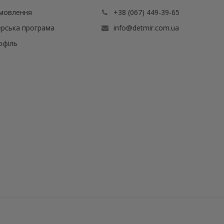
амовлення
+38 (067) 449-39-65
рська програма
info@detmir.com.ua
офіль