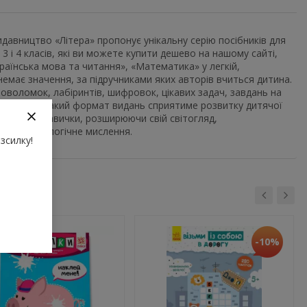
авництво «Літера» пропонує унікальну серію посібників для
 3 і 4 класів, які ви можете купити дешево на нашому сайті,
раїнська мова та читання», «Математика» у легкій,
емає значення, за підручниками яких авторів вчиться дитина.
ловоломок, лабіринтів, шифровок, цікавих задач, завдань на
 Упевнені — такий формат видань сприятиме розвитку дитячої
авописні навички, розширюючи свій світогляд,
ватимуть логічне мислення.
зсилку!
-10%