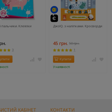
і пальчики. Клеялки
ДжоIQ. з наліпками. Кросворди
рн.
45 грн.
50 грн.
3
1
упити
Купити
вності
У наявності
ИСТИЙ КАБІНЕТ
КОНТАКТИ