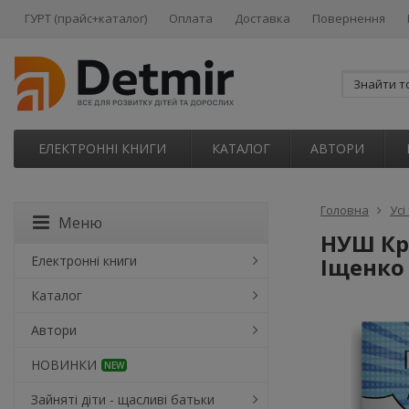
ГУРТ (прайс+каталог)
Оплата
Доставка
Повернення
ЕЛЕКТРОННІ КНИГИ
КАТАЛОГ
АВТОРИ
Головна
Усі
Меню
НУШ Кро
Електронні книги
Іщенко 
Каталог
Автори
НОВИНКИ
NEW
Зайняті діти - щасливі батьки