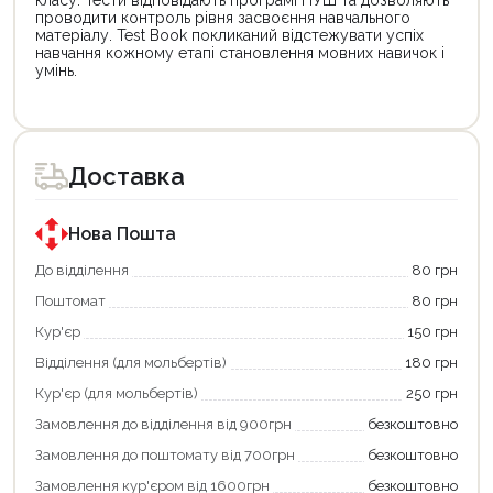
класу. Тести відповідають програмі НУШ та дозволяють
проводити контроль рівня засвоєння навчального
матеріалу. Test Book покликаний відстежувати успіх
навчання кожному етапі становлення мовних навичок і
умінь.
Цей
товар
доступний
для
Доставка
покупки
за
державною
програмою
Нова Пошта
єКнига.
Використовуйте
До відділення
80 грн
свою
Поштомат
80 грн
карту
єКнига,
Кур'єр
150 грн
щоб
зекономити
Відділення (для мольбертів)
180 грн
та
отримати
Кур'єр (для мольбертів)
250 грн
додаткові
Замовлення до відділення від 900грн
безкоштовно
переваги!
Купити
Замовлення до поштомату від 700грн
безкоштовно
картою
єКнига
Замовлення кур'єром від 1600грн
безкоштовно