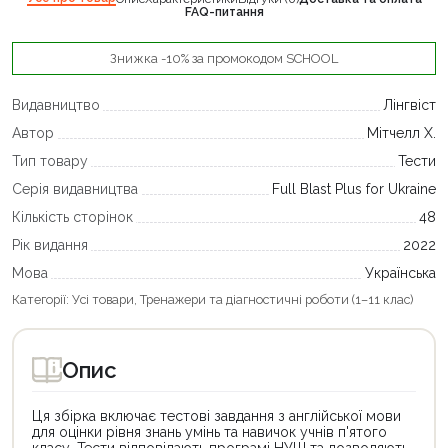
FAQ-питання
Знижка -10% за промокодом SCHOOL
Видавництво
Лінгвіст
Автор
Мітчелл Х.
Тип товару
Тести
Серія видавництва
Full Blast Plus for Ukraine
Кількість сторінок
48
Рік видання
2022
Мова
Українська
Категорії:
Усі товари
,
Тренажери та діагностичні роботи (1–11 клас)
Опис
Ця збірка включає тестові завдання з англійської мови
для оцінки рівня знань умінь та навичок учнів п'ятого