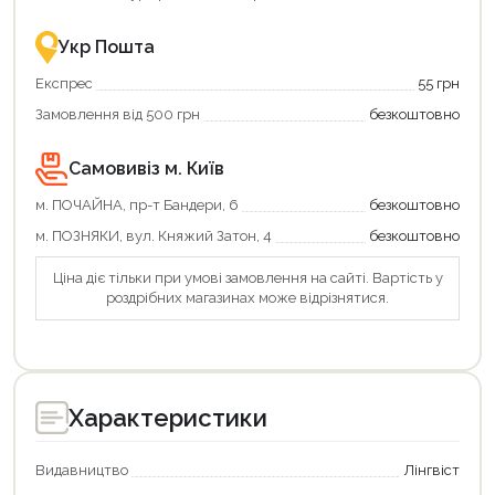
–
це
зручно
Укр Пошта
та
вигідно!
Експрес
55 грн
Замовлення від 500 грн
безкоштовно
Самовивіз м. Київ
м. ПОЧАЙНА, пр-т Бандери, 6
безкоштовно
м. ПОЗНЯКИ, вул. Княжий Затон, 4
безкоштовно
Ціна діє тільки при умові замовлення на сайті. Вартість у
роздрібних магазинах може відрізнятися.
Характеристики
Видавництво
Лінгвіст