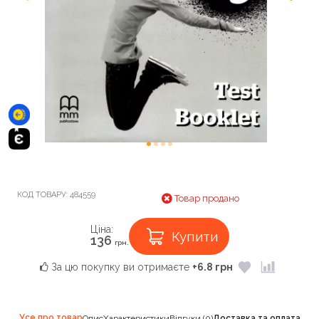
КОД ТОВАРУ:
484559
Товар продано
Ціна:
Купити
136
грн.
За цю покупку ви отримаєте
+6.8 грн
Усе про товар
Опис
Характеристики
Відгуки (0)
Доставка та оплата