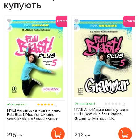
купують
Promocode
Promoc
0
У наявності
1
У наявності
НУШ Англійська мова 5 клас.
НУШ Англійська мова 5 клас.
Full Blast Plus for Ukraine.
Full Blast Plus for Ukraine.
Grammar. Мітчелл Г.К.
Workbook. Робочий зошит
215
232
грн.
грн.