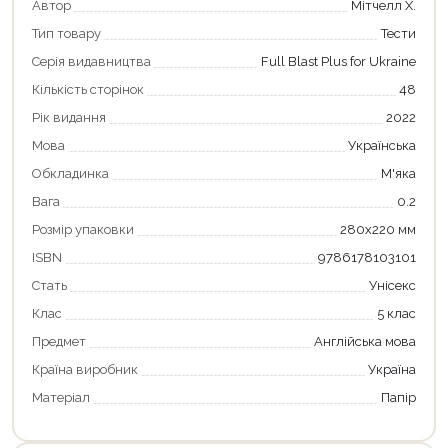
Автор
Мітчелл Х.
Тип товару
Тести
Серія видавництва
Full Blast Plus for Ukraine
Кількість сторінок
48
Рік видання
2022
Мова
Українська
Обкладинка
М'яка
Вага
0.2
Розмір упаковки
280х220 мм
ISBN
9786178103101
Стать
Унісекс
Продовжити покупки
Клас
5 клас
Оформити замовлення
Предмет
Англійська мова
Країна виробник
Україна
Матеріал
Папір