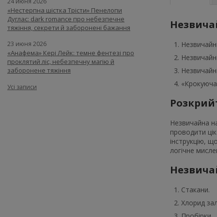
24 июня 2026
«Нестерпна шістка Трісти» Пенелопи
Дуглас: dark romance про небезпечне
Незвичай
тяжіння, секрети й заборонені бажання
Незвичайни
23 июня 2026
«Анафема» Кері Лейк: темне фентезі про
Незвичайни
проклятий ліс, небезпечну магію й
Незвичайни
заборонене тяжіння
«Крокуюча 
Усі записи
Розкрийт
Незвичайна на
проводити цік
інструкцію, щ
логічне мисле
Незвичай
Стакани.
Хлорид зал
Пробірки.