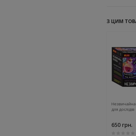
З ЦИМ ТО
н океану.
Чарівний Аромат. Набір для
Незвичайна 
створення парфумів
для дослідів
360 грн.
650 грн.
3