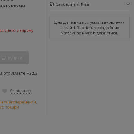
Самовивіз м. Київ
30х160х85 мм
Ціна діє тільки при умові замовлення
на сайті. Вартість у роздрібних
а знято з тиражу
магазинах може відрізнятися.
Купити
ви отримаєте
+32.5
До обраних
гри та експеременти
,
Усі товари