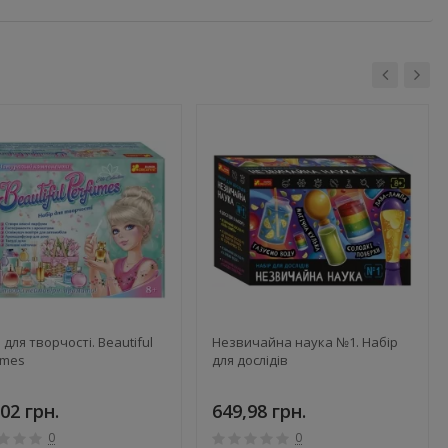
 для творчості. Beautiful
Незвичайна наука №1. Набір
umes
для дослідів
02 грн.
649,98 грн.
0
0