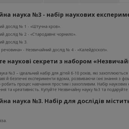
на наука №3 - набір наукових експеримен
й дослiд № 1 - «Штучна кров».
й дослiд № 2 - «Стародавнє чорнило».
й дослiд № 3.
речовина» - Незвичайний дослiд № 4 - «Калейдоскоп».
е наукові секрети з набором «Незвичайн
ука №3 – ідеальний набір для дітей 6-10 років, які захоплюють
аві й безпечні експерименти вдома, розвиваючи їхні знання з фізи
о робить процес навчання простим і захопливим. Набір наукових
ння та креативність. Купуйте Незвичайну науку №3 та подаруйте с
на наука №3. Набір для дослідів мiстить
іза.