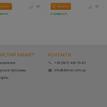
упити
Купити
вності
У наявності
ИСТИЙ КАБІНЕТ
КОНТАКТИ
амовлення
+38 (067) 449-39-65
рська програма
info@detmir.com.ua
офіль