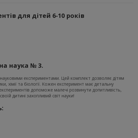
тів для дітей 6-10 років
а наука № 3.
ся науковими експериментами. Цей комплект дозволяє дітям
ки, хімії та біології. Кожен експеримент має детальну
 експериментів допоможе малечі розвинути допитливість,
воїй дитині захопливий світ науки!
: