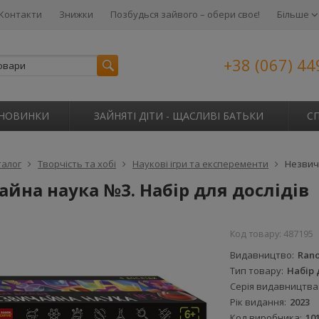
Контакти
Знижки
Позбудься зайвого – обери своє!
Більше
+38 (067) 44
НОВИНКИ
ЗАЙНЯТІ ДІТИ - ЩАСЛИВІ БАТЬКИ
С
талог
Творчість та хобі
Наукові ігри та експеременти
Незвича
йна наука №3. Набір для дослідів
Код товару:
487195
Видавництво
Rano
Тип товару
Набір 
Серія видавництва
Рік видання
2023
Код виробника
10