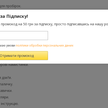
для пробірок.
 за Підписку!
лію.
промокод на 50 грн за підписку, просто підписавшись на нашу ро
рвники.
ля перемішування.
маю умови
політики обробки персональних даних
я калейдоскопа.
рові намистинки.
 дзи?и.
паличку.
кавички.
уляри.
інструкцію.