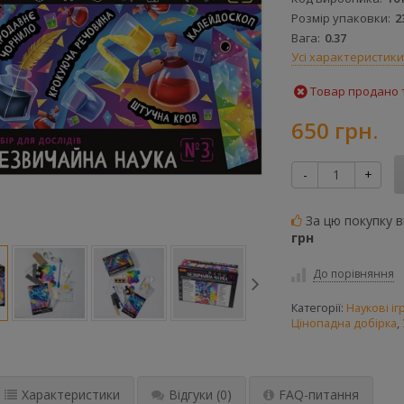
Розмір упаковки
2
Вага
0.37
Усі характеристики
Товар продано т
650 грн.
-
+
За цю покупку 
грн
До порівняння
Категорії:
Наукові і
Цінопадна добірка
,
Характеристики
Відгуки
(0)
FAQ-питання