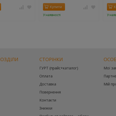
Купити
К
У наявності
У ная
РОЗДІЛИ
СТОРІНКИ
ОСОБ
ГУРТ (прайс+каталог)
Мої з
Оплата
Партне
Доставка
Мій пр
Повернення
Контакти
Знижки