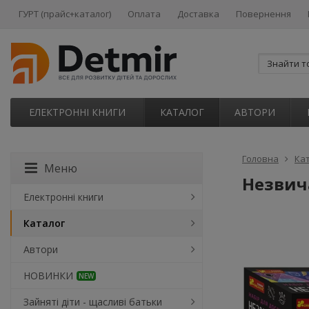
ГУРТ (прайс+каталог)
Оплата
Доставка
Повернення
ЕЛЕКТРОННІ КНИГИ
КАТАЛОГ
АВТОРИ
Головна
Ка
Меню
Незвича
Електронні книги
Каталог
Автори
НОВИНКИ
NEW
Зайняті діти - щасливі батьки