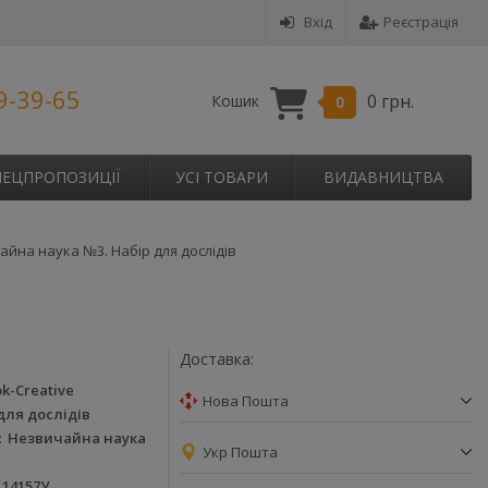
Вхід
Реєстрація
9-39-65
0 грн.
Кошик
0
ПЕЦПРОПОЗИЦІЇ
УСІ ТОВАРИ
ВИДАВНИЦТВА
йна наука №3. Набір для дослідів
Доставка:
k-Creative
Нова Пошта
для дослідів
Незвичайна наука
Укр Пошта
114157У