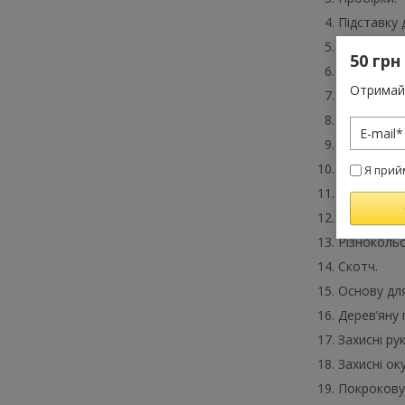
Підставку 
Шпатель.
50 грн
Роданід ка
Отримай 
Піпетку.
Харчові ба
Палички д
Серветки.
Я прий
Дзеркала.
Корпус дл
Різнокольо
Скотч.
Основу для
Дерев’яну 
Захисні ру
Захисні ок
Покрокову 