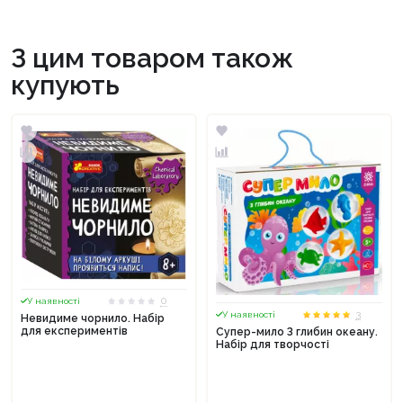
З цим товаром також
купують
0
У наявності
3
У наявності
Невидиме чорнило. Набір
для експериментів
Супер-мило З глибин океану.
Набір для творчості