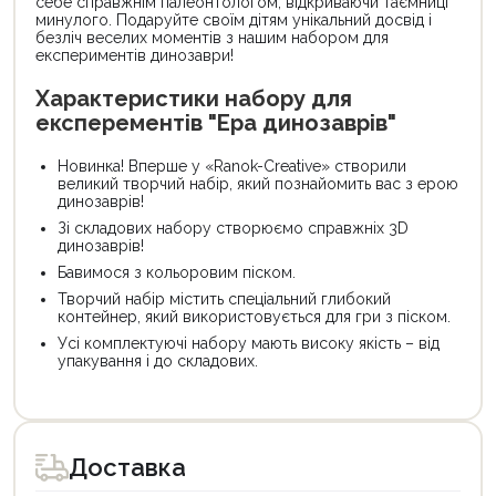
себе справжнім палеонтологом, відкриваючи таємниці
минулого. Подаруйте своїм дітям унікальний досвід і
безліч веселих моментів з нашим набором для
експериментів динозаври!
Характеристики набору для
експерементів "Ера динозаврів"
Новинка! Вперше у «Ranok-Creative» створили
великий творчий набір, який познайомить вас з ерою
динозаврів!
Зі складових набору створюємо справжніх 3D
динозаврів!
Бавимося з кольоровим піском.
Творчий набір містить спеціальний глибокий
контейнер, який використовується для гри з піском.
Усі комплектуючі набору мають високу якість – від
упакування і до складових.
Доставка