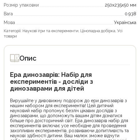
Розмір упаковки
250х235х50 мм
Вага
0.938
Мова
Українська
Категорії:
Наукові ігри та експеременти
,
Цінопадна добірка
,
Усі
товари
Опис
Ера динозаврів: Набір для
експериментів - досліди з
динозаврами для дітей
Вирушайте у дивовижну подорож до ери динозаврів з
нашим набором для експериментів! Цей дитячий
науковий набір пропонує безліч цікавих дослідів з
динозаврами, що допоможуть вашим дітям дізнатися
більше про доісторичний світ. Ера динозаврів набір для
експериментів включає усе необхідне для проведення
захопливих експериментів, розвиваючи допитливість та
наукові здібності дитини. Ваш малюк зможе відчути