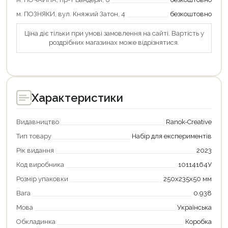
м. ПОЗНЯКИ, вул. Княжий Затон, 4
безкоштовно
Ціна діє тільки при умові замовлення на сайті. Вартість у
роздрібних магазинах може відрізнятися.
Характеристики
Видавництво
Ranok-Creative
Тип товару
Набір для експериментів
Рік видання
2023
Код виробника
10114164У
Продовжити покупки
Розмір упаковки
250х235х50 мм
Оформити замовлення
Вага
0.938
Мова
Українська
Обкладинка
Коробка