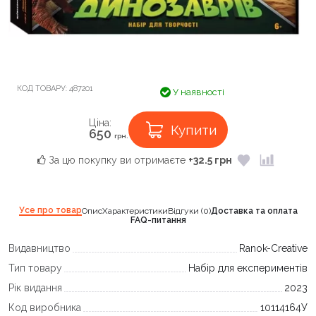
КОД ТОВАРУ:
487201
У наявності
Ціна:
Купити
650
грн.
За цю покупку ви отримаєте
+32.5 грн
Усе про товар
Опис
Характеристики
Відгуки (0)
Доставка та оплата
FAQ-питання
Видавництво
Ranok-Creative
Тип товару
Набір для експериментів
Рік видання
2023
Код виробника
10114164У