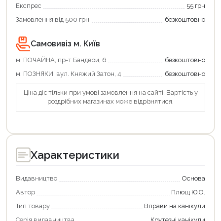
вигідно!
Експрес
55 грн
Замовлення від 500 грн
безкоштовно
Самовивіз м. Київ
м. ПОЧАЙНА, пр-т Бандери, 6
безкоштовно
м. ПОЗНЯКИ, вул. Княжий Затон, 4
безкоштовно
Ціна діє тільки при умові замовлення на сайті. Вартість у
роздрібних магазинах може відрізнятися.
Характеристики
Видавництво
Основа
Автор
Плющ Ю.О.
Тип товару
Вправи на канікули
Серія видавництва
Крутезні канікули