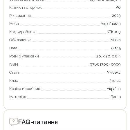
Кількість сторінок
56
Рік видання
2023
Мова
Українська
Код виробника
КТК003
Обкладинка
М'яка
Вага
0.145
Розмір упаковки
26. х 20. х 0.4
Продовжити покупки
ISBN
9786170040909
Оформити замовлення
Стать
Унісекс
Клас
3 клас
Країна виробник
Україна
Матеріал
Папір
FAQ-питання