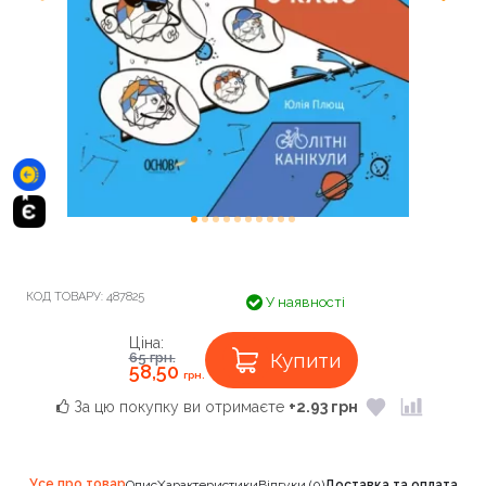
КОД ТОВАРУ:
487825
У наявності
Ціна:
Купити
65
грн.
58,50
грн.
За цю покупку ви отримаєте
+2.93 грн
Усе про товар
Опис
Характеристики
Відгуки (0)
Доставка та оплата