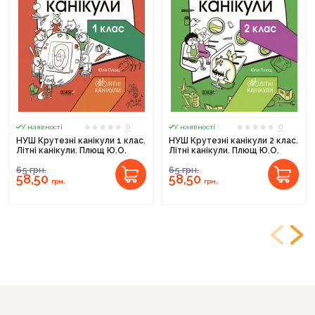
0
0
У наявності
У наявності
НУШ Крутезні канікули 1 клас.
НУШ Крутезні канікули 2 клас.
Літні канікули. Плющ Ю.О.
Літні канікули. Плющ Ю.О.
65
грн.
65
грн.
58,50
58,50
грн.
грн.