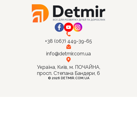
+38 (067) 449-39-65
info@detmir.com.ua
Україна, Київ, м. ПОЧАЙНА,
просп. Степана Бандери, 6
© 2026 DETMIR.COM.UA
0
0
0
0
ВНЕ МЕНЮ
ГОЛОВНЕ МЕНЮ
ектронні книги
Пошук