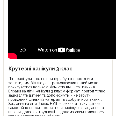
Крутезні канікули 3 клас
Літні канікули – це не привід забувати про книги та
зошити, тим більше для третьокласника, який може
похизуватися великою кількістю вмінь та навчиків.
Вправи на літні канікули 3 клас у форматі пригод точно
зацікавлять дитину та допоможуть їй не забути
пройдений шкільний матеріал та здобути нові знання.
Завдання на літо 3 клас НУШ – це книга, в яку дитина
самостійно вносить корективи вирішуючи завдання та
вправи, долаючи труднощі та допомагаючи головному