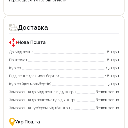
герою досягти головної мети.
Цей
Цей
товар
товар
доступний
доступний
для
для
Доставка
покупки
покупки
за
за
державною
державною
програмою
програмою
Нова Пошта
єКнига.
«Національний
Використовуйте
кешбек».
До відділення
80 грн
свою
Оплачуйте
Поштомат
80 грн
карту
покупку
єКнига,
картою
Кур'єр
150 грн
щоб
«Національний
зекономити
кешбек»
Відділення (для мольбертів)
180 грн
та
та
отримати
отримуйте
Кур'єр (для мольбертів)
250 грн
додаткові
вигідне
Замовлення до відділення від 900грн
безкоштовно
переваги!
повернення
Купити
коштів!
Замовлення до поштомату від 700грн
безкоштовно
картою
Економте
єКнига
більше
Замовлення кур'єром від 1600грн
безкоштовно
–
разом
це
із
зручно
державною
Укр Пошта
та
підтримкою!