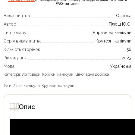
FAQ-питання
Видавництво
Основа
Автор
Плющ Ю.О.
Тип товару
Вправи на канікули
Серія видавництва
Крутезні канікули
Кількість сторінок
56
Рік видання
2023
Мова
Українська
Категорії:
Усі товари
,
Корисні канікули
,
Цінопадна добірка
Теги:
Літні канікули
,
Крутезні канікули
Опис