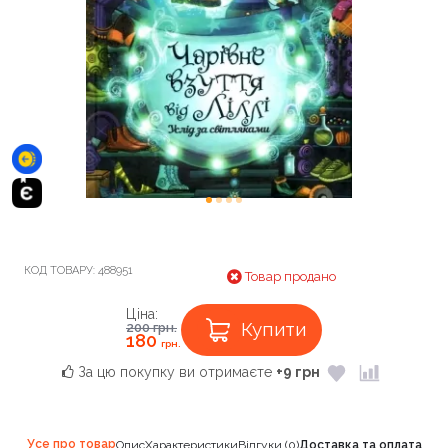
КОД ТОВАРУ:
488951
Товар продано
Ціна:
Купити
200
грн.
180
грн.
За цю покупку ви отримаєте
+9 грн
Усе про товар
Опис
Характеристики
Відгуки (0)
Доставка та оплата