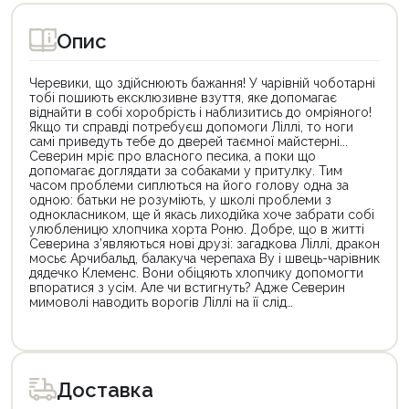
Опис
Черевики, що здійснюють бажання! У чарівній чоботарні
тобі пошиють ексклюзивне взуття, яке допомагає
віднайти в собі хоробрість і наблизитись до омріяного!
Якщо ти справді потребуєш допомоги Ліллі, то ноги
самі приведуть тебе до дверей таємної майстерні...
Северин мріє про власного песика, а поки що
допомагає доглядати за собаками у притулку. Тим
часом проблеми сиплються на його голову одна за
одною: батьки не розуміють, у школі проблеми з
однокласником, ще й якась лиходійка хоче забрати собі
улюбленицю хлопчика хорта Роню. Добре, що в житті
Северина з’являються нові друзі: загадкова Ліллі, дракон
мосьє Арчибальд, балакуча черепаха Ву і швець-чарівник
дядечко Клеменс. Вони обіцяють хлопчику допомогти
впоратися з усім. Але чи встигнуть? Адже Северин
мимоволі наводить ворогів Ліллі на її слід…
Цей
Цей
товар
товар
доступний
доступний
для
для
Доставка
покупки
покупки
за
за