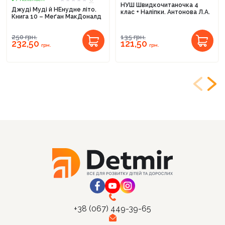
НУШ Швидкочитаночка 4
Джуді Муді й НЕнудне літо.
клас + Наліпки. Антонова Л.А.
Книга 10 – Меґан МакДоналд
250
грн.
135
грн.
232,50
121,50
грн.
грн.
+38 (067) 449-39-65