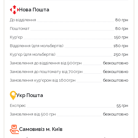
державною
державною
програмою
програмою
Нова Пошта
єКнига.
«Національний
Використовуйте
кешбек».
До відділення
80 грн
свою
Оплачуйте
Поштомат
80 грн
карту
покупку
єКнига,
картою
Кур'єр
150 грн
щоб
«Національний
зекономити
кешбек»
Відділення (для мольбертів)
180 грн
та
та
отримати
отримуйте
Кур'єр (для мольбертів)
250 грн
додаткові
вигідне
Замовлення до відділення від 900грн
безкоштовно
переваги!
повернення
Купити
коштів!
Замовлення до поштомату від 700грн
безкоштовно
картою
Економте
єКнига
більше
Замовлення кур'єром від 1600грн
безкоштовно
–
разом
це
із
зручно
державною
Укр Пошта
та
підтримкою!
вигідно!
Експрес
55 грн
Замовлення від 500 грн
безкоштовно
Самовивіз м. Київ