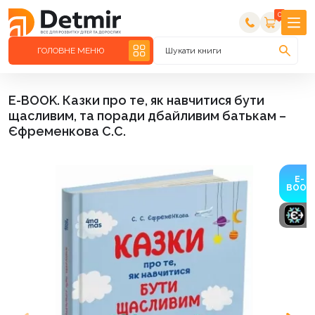
0
ГОЛОВНЕ МЕНЮ
Шукати книги
E-BOOK. Казки про те, як навчитися бути
щасливим, та поради дбайливим батькам –
Єфременкова С.С.
E-
BOOK