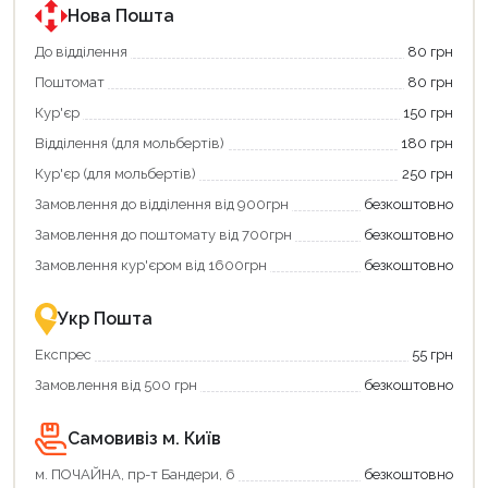
програмою
програмою
Нова Пошта
єКнига.
«Національний
Використовуйте
кешбек».
До відділення
80 грн
свою
Оплачуйте
Поштомат
80 грн
карту
покупку
єКнига,
картою
Кур'єр
150 грн
щоб
«Національний
зекономити
кешбек»
Відділення (для мольбертів)
180 грн
та
та
отримати
отримуйте
Кур'єр (для мольбертів)
250 грн
додаткові
вигідне
Замовлення до відділення від 900грн
безкоштовно
переваги!
повернення
Купити
коштів!
Замовлення до поштомату від 700грн
безкоштовно
картою
Економте
єКнига
більше
Замовлення кур'єром від 1600грн
безкоштовно
–
разом
це
із
зручно
державною
Укр Пошта
та
підтримкою!
вигідно!
Експрес
55 грн
Замовлення від 500 грн
безкоштовно
Самовивіз м. Київ
м. ПОЧАЙНА, пр-т Бандери, 6
безкоштовно