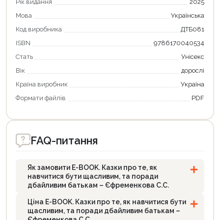
Рік видання
2025
Мова
Українська
Код виробника
ДТБ081
ISBN
9786170040534
Стать
Унісекс
Вік
дорослі
Країна виробник
Україна
Формати файлiв
PDF
FAQ-питання
Як замовити E-BOOK. Казки про те, як
навчитися бути щасливим, та поради
дбайливим батькам – Єфременкова С.С.
Ціна E-BOOK. Казки про те, як навчитися бути
щасливим, та поради дбайливим батькам –
Єфременкова С.С.