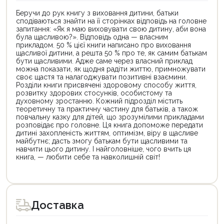
Беручи до рук книгу з виховання дитини, батьки
сподіваються знайти на її сторінках відповідь на головне
запитання: «Як я маю виховувати свою дитину, аби вона
була щасливою?». Відповідь одна — власним
прикладом. 50 % цієї книги написано про виховання
щасливої дитини, а решта 50 % про те, як самим батькам
бути щасливими. Адже саме через власний приклад
можна показати, як щодня радіти життю, примножувати
своє щастя та налагоджувати позитивні взаємини.
Розділи книги присвячені здоровому способу життя,
розвитку здорових стосунків, особистому та
духовному зростанню. Кожний підрозділ містить
теоретичну та практичну частину для батьків, а також
повчальну казку для дітей, що зрозумілими прикладами
розповідає про головне. Ця книга допоможе передати
дитині захопленість життям, оптимізм, віру в щасливе
майбутнє; дасть змогу батькам бути щасливими та
навчити цього дитину. І найголовніше, чого вчить ця
книга, — любити себе та навколишній світ!
Цей
Цей
товар
товар
доступний
доступний
для
для
Доставка
покупки
покупки
за
за
державною
державною