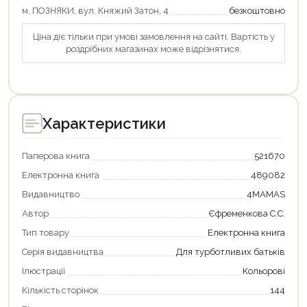
м. ПОЗНЯКИ, вул. Княжий Затон, 4
безкоштовно
Продовжити покупки
Ціна діє тільки при умові замовлення на сайті. Вартість у
Оформити замовлення
роздрібних магазинах може відрізнятися.
Характеристики
Паперова книга
521670
Електронна книга
489082
Видавництво
4MAMAS
Автор
Єфременкова С.С.
Тип товару
Електронна книга
Серія видавництва
Для турботливих батьків
Ілюстрації
Кольорові
Кількість сторінок
144