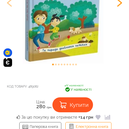
У наявності
КОД ТОВАРУ:
489082
У наявності
Ціна:
Купити
280
грн.
За цю покупку ви отримаєте
+14 грн
Паперова книга
Електронна книга