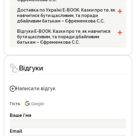
Доставка по Україні E-BOOK. Казки про те, як
навчитися бути щасливим, та поради
дбайливим батькам – Єфременкова С.С.
Відгуки E-BOOK. Казки про те, як навчитися
бути щасливим, та поради дбайливим
батькам – Єфременкова С.С.
Відгуки
Написати відгук
Гість
Google
Ваше і'мя
Email