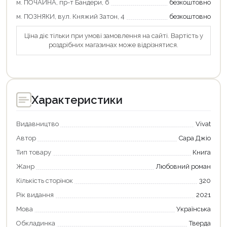
м. ПОЧАЙНА, пр-т Бандери, 6
безкоштовно
м. ПОЗНЯКИ, вул. Княжий Затон, 4
безкоштовно
Ціна діє тільки при умові замовлення на сайті. Вартість у
роздрібних магазинах може відрізнятися.
Характеристики
Видавництво
Vivat
Автор
Сара Джіо
Тип товару
Книга
Продовжити покупки
Жанр
Любовний роман
Оформити замовлення
Кількість сторінок
320
Рік видання
2021
Мова
Українська
Обкладинка
Тверда