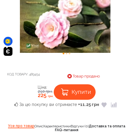
КОД ТОВАРУ:
489454
Товар продано
Ціна:
Купити
250
грн.
225
грн.
За цю покупку ви отримаєте
+11.25 грн
Усе про товар
Опис
Характеристики
Відгуки (0)
Доставка та оплата
FAQ-питання