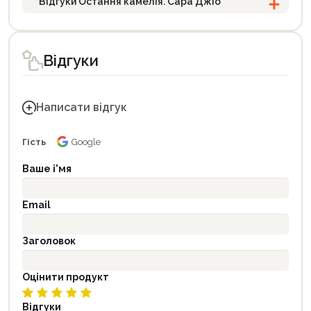
Відгуки Остання камелія. Сара Джіо
Відгуки
Написати відгук
Гість
Google
Ваше і'мя
Email
Заголовок
Оцінити продукт
Відгуки