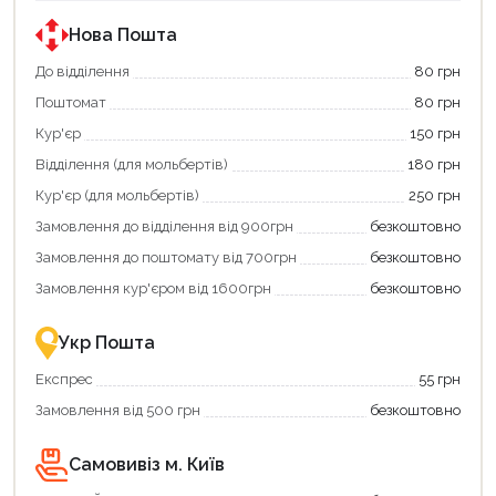
державною
державною
програмою
програмою
Нова Пошта
єКнига.
«Національний
Використовуйте
кешбек».
До відділення
80 грн
свою
Оплачуйте
Поштомат
80 грн
карту
покупку
єКнига,
картою
Кур'єр
150 грн
щоб
«Національний
зекономити
кешбек»
Відділення (для мольбертів)
180 грн
та
та
отримати
отримуйте
Кур'єр (для мольбертів)
250 грн
додаткові
вигідне
Замовлення до відділення від 900грн
безкоштовно
переваги!
повернення
Купити
коштів!
Замовлення до поштомату від 700грн
безкоштовно
картою
Економте
єКнига
більше
Замовлення кур'єром від 1600грн
безкоштовно
–
разом
це
із
зручно
державною
Укр Пошта
та
підтримкою!
вигідно!
Експрес
55 грн
Замовлення від 500 грн
безкоштовно
Самовивіз м. Київ