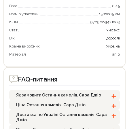
Вага
0.45
Розмір упаковки
150х205 мм
ISBN
9789669421203
Стать
Унісекс
Вік
дорослі
Країна виробник
Україна
Матеріал
Папір
FAQ-питання
Як замовити Остання камелія. Сара Джіо
Ціна Остання камелія. Сара Джіо
Доставка по Україні Остання камелія. Сара
Джіо