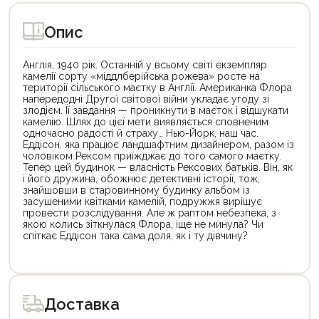
Опис
Англія, 1940 рік. Останній у всьому світі екземпляр
камелії сорту «міддлберійська рожева» росте на
території сільського маєтку в Англії. Американка Флора
напередодні Другої світової війни укладає угоду зі
злодієм. Її завдання — проникнути в маєток і відшукати
камелію. Шлях до цієї мети виявляється сповненим
одночасно радості й страху… Нью-Йорк, наш час.
Еддісон, яка працює ландшафтним дизайнером, разом із
чоловіком Рексом приїжджає до того самого маєтку.
Тепер цей будинок — власність Рексових батьків. Він, як
і його дружина, обожнює детективні історії, тож,
знайшовши в старовинному будинку альбом із
засушеними квітками камелій, подружжя вирішує
провести розслідування. Але ж раптом небезпека, з
якою колись зіткнулася Флора, іще не минула? Чи
спіткає Еддісон така сама доля, як і ту дівчину?
Цей
Цей
товар
товар
доступний
доступний
для
для
Доставка
покупки
покупки
за
за