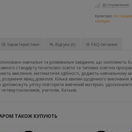
До порівняння
Категорії:
Усі товар
канікули
Характеристики
Відгуки
(0)
FAQ-питання
опоновано навчальні та розвивальні завдання, що охоплюють ба
вного стандарту початкової освіти та типових освітніх програм 
вають мислення, математичні здібності, додають навчальному м
, розуміння явищ довкілля. Кілька хвилин щоденного виконання 
 допоможуть улітку повторити вивчений матеріал, удосконалити
 четвертокласників, учителів, батьків.
ВАРОМ ТАКОЖ КУПУЮТЬ