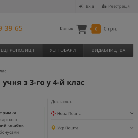
Вхід
Реєстрація
9-39-65
0 грн.
Кошик
0
ПЕЦПРОПОЗИЦІЇ
УСІ ТОВАРИ
ВИДАВНИЦТВА
клас
чня з 3-го у 4-й клас
Доставка:
дтримка
Нова Пошта
 карткою
ний кешбек
Укр Пошта
 бонусами