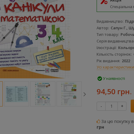
Акція
Спеціальна 
Видавництво
Підр
Автор
Сапун Г., Ш
Тип товару
Робоч
Серія видавництва
Ілюстрації
Кольор
Кількість сторінок
Рік видання
2022
Усі характеристики
У наявності
94,50 грн.
-
+
За цю покупку 
грн