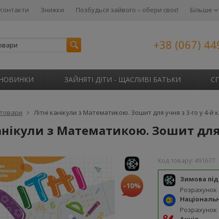
Контакти
Знижки
Позбудься зайвого – обери своє!
Більше
+38 (067) 44
НОВИНКИ
ЗАЙНЯТІ ДІТИ - ЩАСЛИВІ БАТЬКИ
С
 товари
Літні канікули з Математикою. Зошит для учня з 3-го у 4-й 
анікули з Математикою. Зошит для у
Код товару:
491677
Зимова пі
-10%
Розрахунок
Національ
Розрахунок