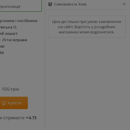
Самовивіз м. Київ
пропозиція
учники і посібники
Ціна діє тільки при умові замовлення
на сайті. Вартість у роздрібних
умська О.
магазинах може відрізнятися.
ий зошит
Літні вправи
ові
64
105 грн.
Купити
ви отримаєте
+4.73