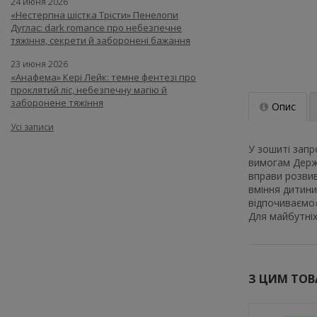
24 июня 2026
«Нестерпна шістка Трісти» Пенелопи
Дуглас: dark romance про небезпечне
тяжіння, секрети й заборонені бажання
23 июня 2026
«Анафема» Кері Лейк: темне фентезі про
проклятий ліс, небезпечну магію й
заборонене тяжіння
Опис
Усі записи
У зошиті запр
вимогам Держа
вправи розви
вміння дитини
відпочиваємо»
Для майбутніх
Цей
Цей
товар
товар
доступний
доступний
З ЦИМ ТО
для
для
покупки
покупки
за
за