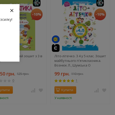
-10%
-10%
зсилку!
атика. Літній зошит з 3 в
Літо-літечко. 3 4 у 5 клас. Зошит
с
майбутнього п'ятикласника.
Вознюк Л., Шумська О
50 грн.
99 грн.
125 грн.
110 грн.
0
1
упити
Купити
вності
У наявності