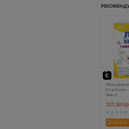
РЕКОМЕНД
Літні каніку
З 5 в 6 клас 
Чиж Л.
121,50 гр
Купити