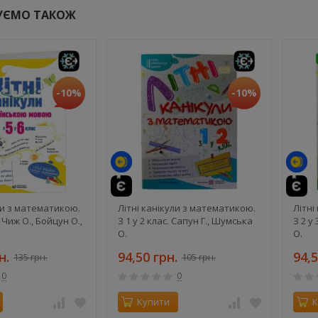
УЄМО ТАКОЖ
-10%
-10%
ли з математикою.
Літні канікули з математикою.
Літні
– Чиж О., Бойцун О.,
З 1 у 2 клас. Сапун Г., Шумська
З 2 у
О.
О.
н.
94,50 грн.
94,5
135 грн.
105 грн.
0
0
Купити
К