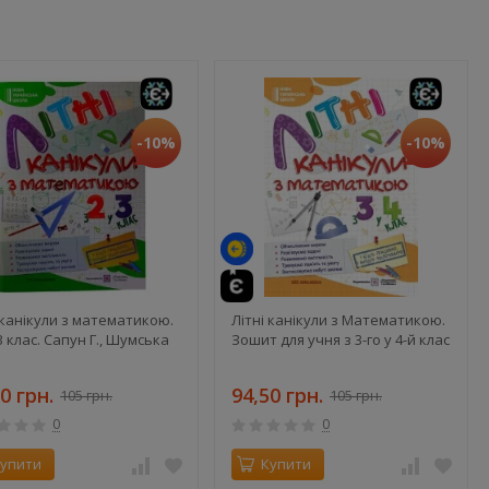
-10%
-10%
 канікули з математикою.
Літні канікули з Математикою.
 3 клас. Сапун Г., Шумська
Зошит для учня з 3-го у 4-й клас
0 грн.
94,50 грн.
105 грн.
105 грн.
0
0
упити
Купити