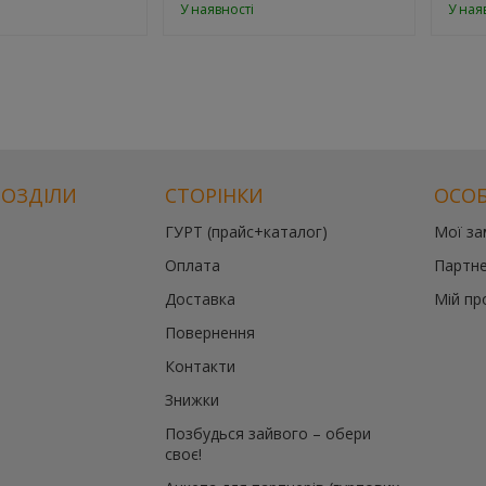
У наявності
У ная
РОЗДІЛИ
СТОРІНКИ
ОСОБ
ГУРТ (прайс+каталог)
Мої з
Оплата
Партне
Доставка
Мій пр
Повернення
Контакти
Знижки
Позбудься зайвого – обери
своє!