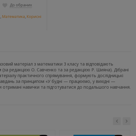
До обраних
и
,
Математика
,
Корисні
зовий матеріал з математики 3 класу та відповідають
(за редакцією О. Савченко та за редакцією Р. Шияна). Дібрані
атеріалу практичного спрямування, формують дослідницькі
завдань за принципом «У будні — працюємо, у вихідні —
 отримані навички та підготуватися до подальшого навчання.