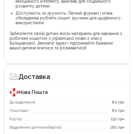
емоційного інтелекту, важливі для соціального
розвитку дитини.
Доступність та зручність: Легкий формат і м’яка
обкладинка роблять зошит зручним для щоденного
використання.
Забезпечте своїй дитині якісні матеріали для навчання з
робочим зошитом з української мови 2 класу
Большакової. Замовте зараз і підтримайте бажання
вашої дитини вчитися та розвиватися!
Цей
Цей
товар
товар
доступний
доступний
для
для
Доставка
покупки
покупки
за
за
державною
державною
програмою
програмою
Нова Пошта
єКнига.
«Національний
Використовуйте
кешбек».
До відділення
80 грн
свою
Оплачуйте
Поштомат
80 грн
карту
покупку
єКнига,
картою
Кур'єр
150 грн
щоб
«Національний
зекономити
кешбек»
Відділення (для мольбертів)
180 грн
та
та