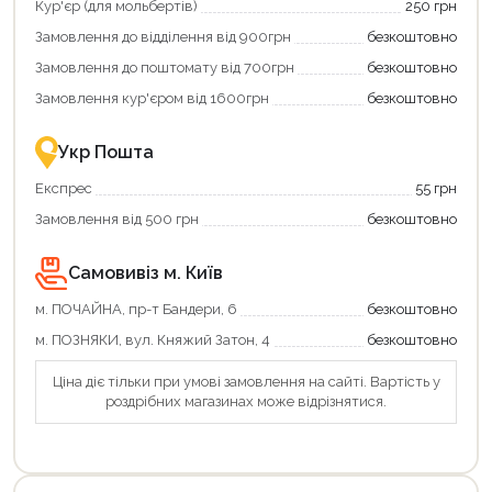
отримати
отримуйте
Кур'єр (для мольбертів)
250 грн
додаткові
вигідне
Замовлення до відділення від 900грн
безкоштовно
переваги!
повернення
Купити
коштів!
Замовлення до поштомату від 700грн
безкоштовно
картою
Економте
єКнига
більше
Замовлення кур'єром від 1600грн
безкоштовно
–
разом
це
із
зручно
державною
Укр Пошта
та
підтримкою!
вигідно!
Експрес
55 грн
Замовлення від 500 грн
безкоштовно
Самовивіз м. Київ
м. ПОЧАЙНА, пр-т Бандери, 6
безкоштовно
м. ПОЗНЯКИ, вул. Княжий Затон, 4
безкоштовно
Ціна діє тільки при умові замовлення на сайті. Вартість у
роздрібних магазинах може відрізнятися.