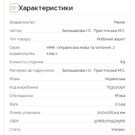
Характеристики
Видавництво
Ранок
Автор
Большакова І.О., Пристінська М.С.
Тип товару
Робочий зошит
Серія
НМК «Українська мова та читання. 2
видавництва
клас»
Продовжити покупки
Кількість сторінок
64
Оформити замовлення
Матеріал до підручника
Большакова І.О., Пристінська М.С.
Мова
Українська
Код виробника
Т530209У
Обкладинка
М'яка
Вага
0.144
Розмір упаковки
200х260х4 мм
ISBN
9786170957986
Стать
Унісекс