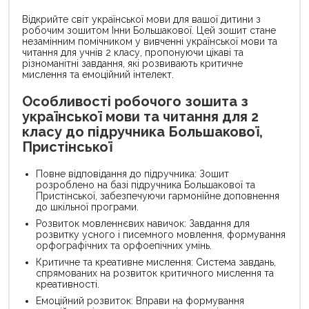
Відкрийте світ української мови для вашої дитини з
робочим зошитом Інни Большакової. Цей зошит стане
незамінним помічником у вивченні української мови та
читання для учнів 2 класу, пропонуючи цікаві та
різноманітні завдання, які розвивають критичне
мислення та емоційний інтелект.
Особливості робочого зошита з
української мови та читання для 2
класу до підручника Большакової,
Пристінської
Повне відповідання до підручника: Зошит
розроблено на базі підручника Большакової та
Пристінської, забезпечуючи гармонійне доповнення
до шкільної програми.
Розвиток мовленнєвих навичок: Завдання для
розвитку усного і писемного мовлення, формування
орфографічних та орфоепічних умінь.
Критичне та креативне мислення: Система завдань,
спрямованих на розвиток критичного мислення та
креативності.
Емоційний розвиток: Вправи на формування