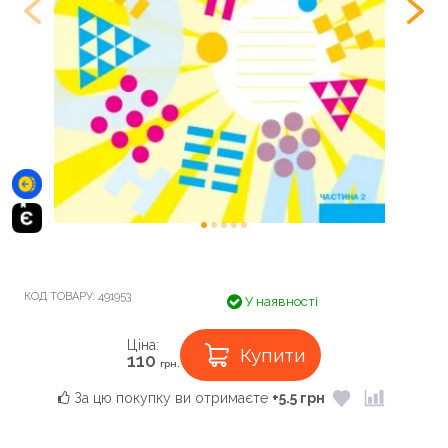
КОД ТОВАРУ:
491953
У наявності
Ціна:
Купити
110
грн.
За цю покупку ви отримаєте
+5.5 грн