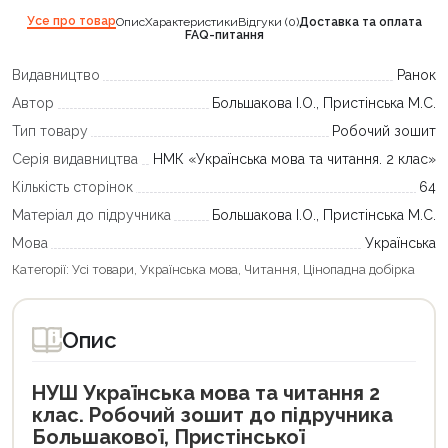
Усе про товар
Опис
Характеристики
Відгуки (0)
Доставка та оплата
FAQ-питання
Видавництво
Ранок
Автор
Большакова І.О., Пристінська М.С.
Тип товару
Робочий зошит
Серія видавництва
НМК «Українська мова та читання. 2 клас»
Кількість сторінок
64
Матеріал до підручника
Большакова І.О., Пристінська М.С.
Мова
Українська
Категорії:
Усі товари
,
Українська мова
,
Читання
,
Цінопадна добірка
Опис
НУШ Українська мова та читання 2
клас. Робочий зошит до підручника
Большакової, Пристінської