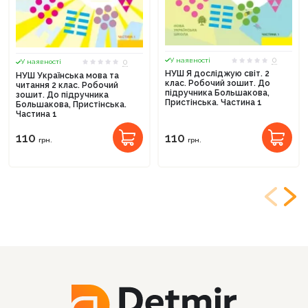
0
У наявності
0
У наявності
НУШ Я досліджую світ. 2
НУШ Українська мова та
клас. Робочий зошит. До
читання 2 клас. Робочий
підручника Большакова,
зошит. До підручника
Пристінська. Частина 1
Большакова, Пристінська.
Частина 1
110
110
грн.
грн.