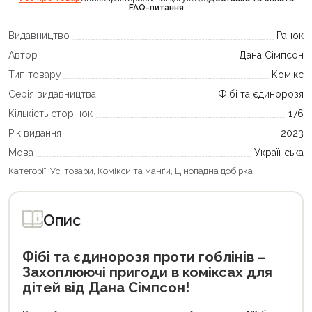
FAQ-питання
Видавництво
Ранок
Автор
Дана Сімпсон
Тип товару
Комікс
Серія видавництва
Фібі та єдинорозя
Кількість сторінок
176
Рік видання
2023
Мова
Українська
Категорії:
Усі товари
,
Комікси та манґи
,
Цінопадна добірка
Опис
Фібі та єдинорозя проти гоблінів –
Захоплюючі пригоди в коміксах для
дітей від Дана Сімпсон!