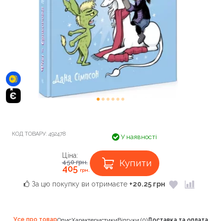
КОД ТОВАРУ:
492478
У наявності
Ціна:
Купити
450
грн.
405
грн.
За цю покупку ви отримаєте
+20.25 грн
Усе про товар
Опис
Характеристики
Відгуки (0)
Доставка та оплата