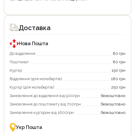
Цей
Цей
товар
товар
доступний
доступний
для
для
Доставка
покупки
покупки
за
за
державною
державною
програмою
програмою
Нова Пошта
єКнига.
«Національний
Використовуйте
кешбек».
До відділення
80 грн
свою
Оплачуйте
Поштомат
80 грн
карту
покупку
єКнига,
картою
Кур'єр
150 грн
щоб
«Національний
зекономити
кешбек»
Відділення (для мольбертів)
180 грн
та
та
отримати
отримуйте
Кур'єр (для мольбертів)
250 грн
додаткові
вигідне
Замовлення до відділення від 900грн
безкоштовно
переваги!
повернення
Купити
коштів!
Замовлення до поштомату від 700грн
безкоштовно
картою
Економте
єКнига
більше
Замовлення кур'єром від 1600грн
безкоштовно
–
разом
це
із
зручно
державною
Укр Пошта
та
підтримкою!
вигідно!