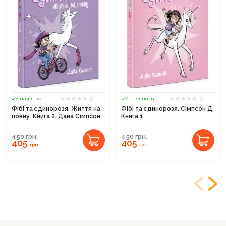
0
0
У наявності
У наявності
Фібі та єдинорозя. Життя на
Фібі та єдинорозя. Сімпсон Д.
повну. Книга 2. Дана Сімпсон
Книга 1
450
грн.
450
грн.
405
405
грн.
грн.