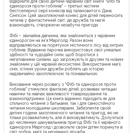
Відкрийте для своєї дитини чарівний світ книги "Фібі та
єдинорозя проти гоблінів" – третьої частини
бестселерної серії коміксів від талановитого Дана
Сімпсон. Цей захоплюючий комікс для дітей переносить
читачів у фантастичний світ, де дружба та магія
взаємодіють, створюючи незабутні пригоди.
Фібі – звичайна дівчинка, яка знайомиться з чарівним
єдинорогом на ім’я Маріголд. Разом вони
відправляються на порятунок містичного лісу від хитрих
гоблінів. Відважна парочка використовує свої унікальні
здібності та чудодійні сили, щоб боротися з
негативними силами, що загрожують їх друзям та новим
знайомим у цій чарівній екосистемі. Використання магії,
сміх, істинні уроки дружби роблять цю історію
надзвичайно захоплюючою та пізнавальною.
Виховання через розвагу з "Фібі та єдинорозя проти
гоблінів" стимулює фантазію дітей, розвиває читацькі
навички та навчає важливості товаришування та
взаємопідтримки. Ця книга відмінно підходить як для
спільного читання з батьками, так і для самостійного
читання молодшими школярами. Забезпечте своїй
дитині години захоплюючого читання та пригод, які не
тільки розважатимуть, але й виховуватимуть. Долучіться
до численних шанувальників пригод Фібі та її чарівного
єдинорога Маріголд і дозвольте своїм дітям поринути в
світ добра, магії та незламної дружби.