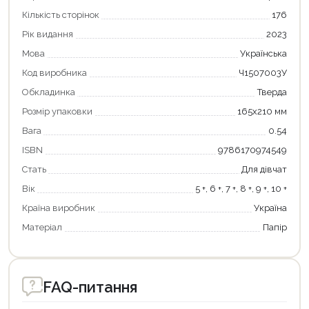
Продовжити покупки
Кількість сторінок
176
Оформити замовлення
Рік видання
2023
Мова
Українська
Код виробника
Ч1507003У
Обкладинка
Тверда
Розмір упаковки
165х210 мм
Вага
0.54
ISBN
9786170974549
Стать
Для дівчат
Вік
5 +, 6 +, 7 +, 8 +, 9 +, 10 +
Країна виробник
Україна
Матеріал
Папір
FAQ-питання