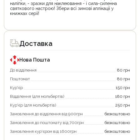
наліпки, - зразки для наклеювання - і сила-силенна
святкового настрою! Збери всі зимові аплікації у
книжках серії!
Цей
Цей
товар
товар
доступний
доступний
для
для
Доставка
покупки
покупки
за
за
державною
державною
програмою
програмою
Нова Пошта
єКнига.
«Національний
Використовуйте
кешбек».
До відділення
80 грн
свою
Оплачуйте
Поштомат
80 грн
карту
покупку
єКнига,
картою
Кур'єр
150 грн
щоб
«Національний
зекономити
кешбек»
Відділення (для мольбертів)
180 грн
та
та
отримати
отримуйте
Кур'єр (для мольбертів)
250 грн
додаткові
вигідне
Замовлення до відділення від 900грн
безкоштовно
переваги!
повернення
Купити
коштів!
Замовлення до поштомату від 700грн
безкоштовно
картою
Економте
єКнига
більше
Замовлення кур'єром від 1600грн
безкоштовно
–
разом
це
із