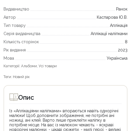
Видавництво
Ранок
Автор
Каспарова Ю.В.
Тип товару
Аплікація
Серія видавництва
Аплікації наліпками
Кількість сторінок
8
Рік видання
2023
Мова
Українська
Категорії:
Альбоми
,
Усі товари
Теги:
Новий рік
Опис
Із «Аплікаціями наліпками» впораються навіть однорічні
малюки! Щоб доповнити зображення, не потрібні ані
ножиці, ані клей. Варто лише приклеїти наліпку в
потрібне місце. На вас із малюком чекають: - яскраві
новорічні малюнки, - цікаві сюжети, - милі герої, - великі