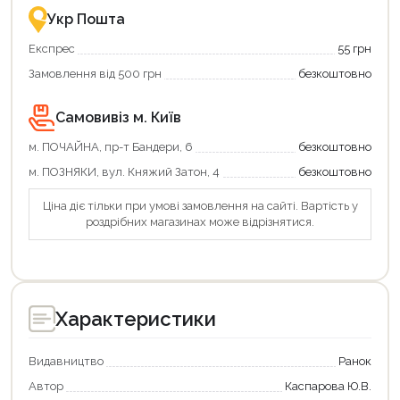
зручно
державною
Укр Пошта
та
підтримкою!
вигідно!
Експрес
55 грн
Замовлення від 500 грн
безкоштовно
Самовивіз м. Київ
м. ПОЧАЙНА, пр-т Бандери, 6
безкоштовно
м. ПОЗНЯКИ, вул. Княжий Затон, 4
безкоштовно
Ціна діє тільки при умові замовлення на сайті. Вартість у
роздрібних магазинах може відрізнятися.
Характеристики
Видавництво
Ранок
Автор
Каспарова Ю.В.