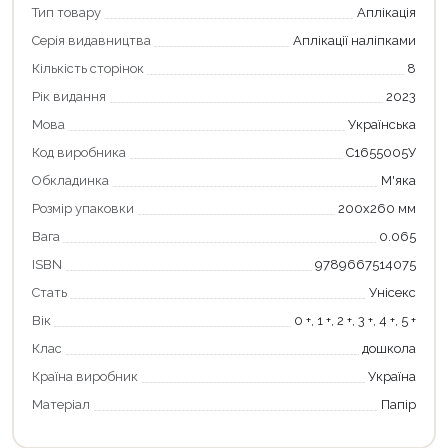
Тип товару
Аплікація
Серія видавництва
Аплікації наліпками
Кількість сторінок
8
Рік видання
2023
Мова
Українська
Код виробника
С1655005У
Обкладинка
М'яка
Розмір упаковки
200х260 мм
Вага
0.065
Продовжити покупки
ISBN
9789667514075
Оформити замовлення
Стать
Унісекс
Вік
0 +, 1 +, 2 +, 3 +, 4 +, 5 +
Клас
дошкола
Країна виробник
Україна
Матеріал
Папір