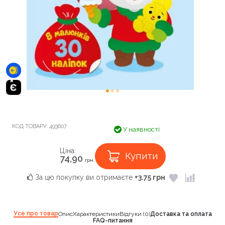
КОД ТОВАРУ:
493607
У наявності
Ціна:
Купити
74,90
грн.
За цю покупку ви отримаєте
+3.75 грн
Усе про товар
Опис
Характеристики
Відгуки (0)
Доставка та оплата
FAQ-питання