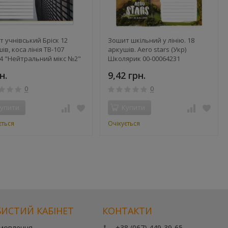
 учнівський Бріск 12
Зошит шкільний у лінію. 18
ів, коса лінія ТВ-107
аркушів. Aero stars (Укр)
4 "Нейтральний мікс №2"
Школярик 00-00064231
(4820006472092) (479689)
н.
9,42 грн.
0
0
упити
Купити
ється
Очікується
ИСТИЙ КАБІНЕТ
КОНТАКТИ
амовлення
+38 (067) 449-39-65