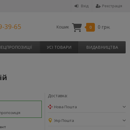
Вхід
Реєстрація
9-39-65
0 грн.
Кошик
0
ПЕЦПРОПОЗИЦІЇ
УСІ ТОВАРИ
ВИДАВНИЦТВА
ій
Доставка:
Нова Пошта
пропозиція
Укр Пошта
ант