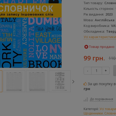
Тип товару
Словн
Кількість сторінок
Рік видання
2023
Мова
Англійська
Код виробника
VA
Обкладинка
Твер
Усі характеристики
Товар продано
99 грн.
110
-
+
За цю покупку 
грн
До порівняння
Категорії:
Усі товар
Щоденники. Словн