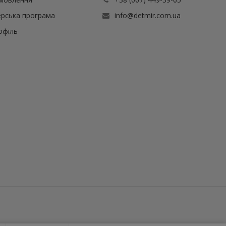
рська програма
info@detmir.com.ua
офіль