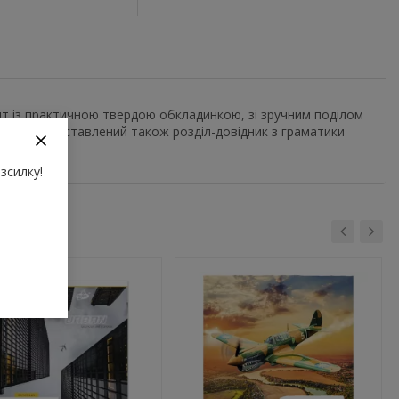
ит із практичною твердою обкладинкою, зі зручним поділом
овнику представлений також розділ-довідник з граматики
зсилку!