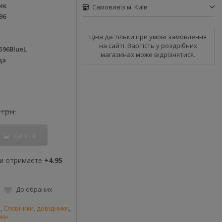
ик
Самовивіз м. Київ
96
Ціна діє тільки при умові замовлення
на сайті. Вартість у роздрібних
596BlueL
магазинах може відрізнятися.
да
 грн.
Купити
ви отримаєте
+4.95
До обраних
и
,
Словники, довідники
,
ики