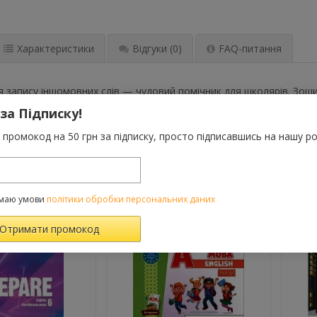
Характеристики
Відгуки
(0)
FAQ-питання
 запису іншомовних слів — чудовий помічник для школярів. Зош
уватиме дитині довго і допоможе у вивченні іноземних мов. У сл
 за Підписку!
 німецької мов.
промокод на 50 грн за підписку, просто підписавшись на нашу ро
ВАРОМ ТАКОЖ КУПУЮТЬ
маю умови
політики обробки персональних даних
PROMOCODE
-10%