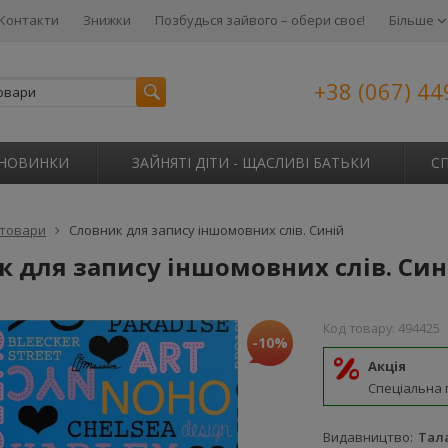
Контакти
Знижки
Позбудься зайвого – обери своє!
Більше
+38 (067) 44
НОВИНКИ
ЗАЙНЯТІ ДІТИ - ЩАСЛИВІ БАТЬКИ
С
 товари
Словник для запису іншомовних слів. Синій
к для запису іншомовних слів. Син
Код товару:
494425
-10%
Акція
Спеціальна 
Видавництво
Тал