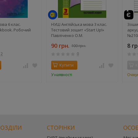
ова 6 клас.
НУШ Англійська мова 3 клас.
Зошит
rkbook. Робочий
Тестовий зошит «Start Up!»
аркуш
Павліченко О.М.
№210
90 грн.
8 гр
100 грн.
2
0
Купити
К
У наявності
Очіку
РОЗДІЛИ
СТОРІНКИ
ОСОБ
ГУРТ (прайс+каталог)
Мої з