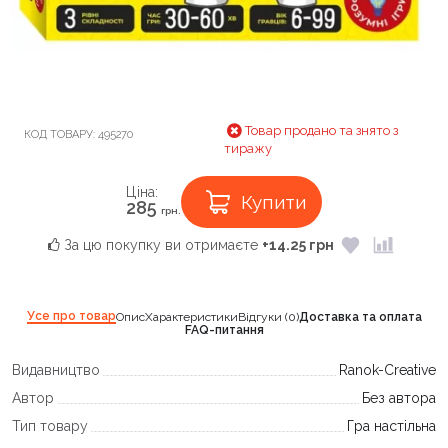
Товар продано та знято з
КОД ТОВАРУ:
495270
тиражу
Ціна:
Купити
285
грн.
За цю покупку ви отримаєте
+14.25 грн
Усе про товар
Опис
Характеристики
Відгуки (0)
Доставка та оплата
FAQ-питання
Видавництво
Ranok-Creative
Автор
Без автора
Тип товару
Гра настільна