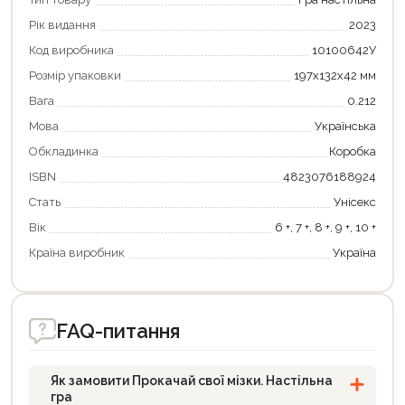
Рік видання
2023
Код виробника
10100642У
Розмір упаковки
197х132х42 мм
Вага
0.212
Мова
Українська
Обкладинка
Коробка
Продовжити покупки
ISBN
4823076188924
Оформити замовлення
Стать
Унісекс
Вік
6 +, 7 +, 8 +, 9 +, 10 +
Країна виробник
Україна
FAQ-питання
Як замовити Прокачай cвої мізки. Настільна
гра