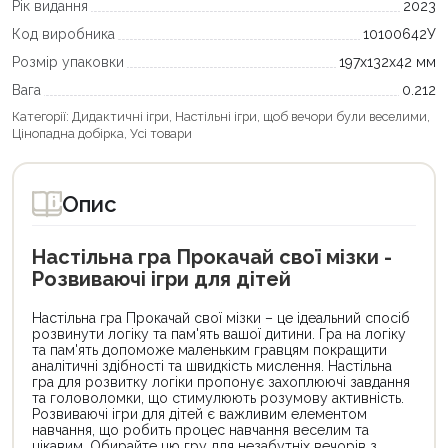
Рік видання
2023
Код виробника
10100642У
Розмір упаковки
197х132х42 мм
Вага
0.212
Категорії:
Дидактичні ігри
,
Настільні ігри, щоб вечори були веселими
,
Цінопадна добірка
,
Усі товари
Опис
Настільна гра Прокачай свої мізки -
Розвиваючі ігри для дітей
Настільна гра Прокачай свої мізки – це ідеальний спосіб
розвинути логіку та пам'ять вашої дитини. Гра на логіку
та пам'ять допоможе маленьким гравцям покращити
аналітичні здібності та швидкість мислення. Настільна
гра для розвитку логіки пропонує захоплюючі завдання
та головоломки, що стимулюють розумову активність.
Розвиваючі ігри для дітей є важливим елементом
навчання, що робить процес навчання веселим та
цікавим. Обирайте цю гру для незабутніх вечорів з