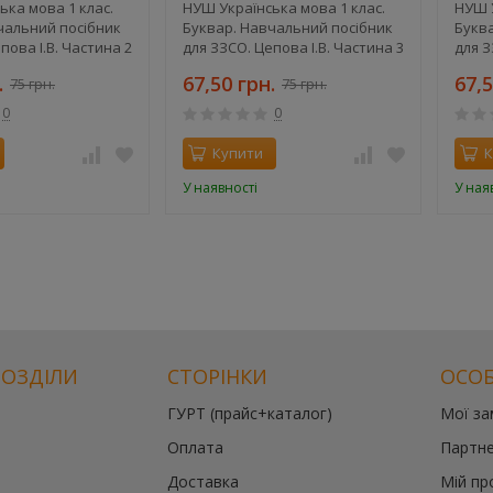
ька мова 1 клас.
НУШ Українська мова 1 клас.
НУШ У
чальний посібник
Буквар. Навчальний посібник
Букв
пова І.В. Частина 2
для ЗЗСО. Цепова І.В. Частина 3
для З
.
67,50 грн.
67,5
75 грн.
75 грн.
0
0
Купити
К
У наявності
У ная
РОЗДІЛИ
СТОРІНКИ
ОСОБ
ГУРТ (прайс+каталог)
Мої з
Оплата
Партне
Доставка
Мій пр