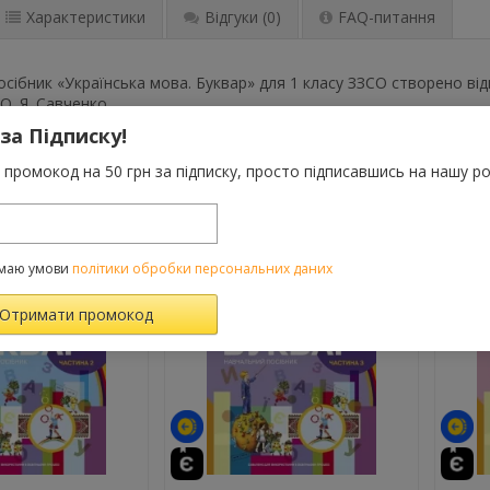
Характеристики
Відгуки
(0)
FAQ-питання
сібник «Українська мова. Буквар» для 1 класу ЗЗСО створено від
О. Я. Савченко.
 за Підписку!
промокод на 50 грн за підписку, просто підписавшись на нашу ро
ВАРОМ ТАКОЖ КУПУЮТЬ
маю умови
політики обробки персональних даних
-10%
-10%
й
те
й