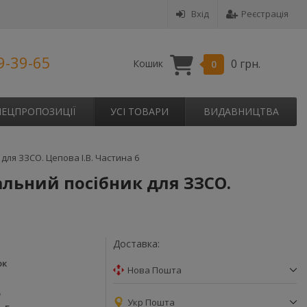
Вхід
Реєстрація
9-39-65
0 грн.
Кошик
0
ПЕЦПРОПОЗИЦІЇ
УСІ ТОВАРИ
ВИДАВНИЦТВА
для ЗЗСО. Цепова І.В. Частина 6
альний посібник для ЗЗСО.
Доставка:
ок
Нова Пошта
р
Укр Пошта