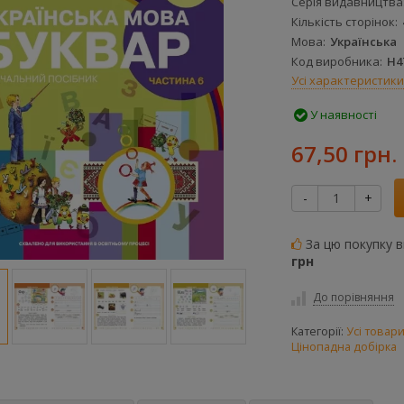
Серія видавництва
Кількість сторінок
Мова
Українська
Код виробника
Н4
Усі характеристики
У наявності
67,50 грн.
-
+
За цю покупку 
грн
До порівняння
Категорії:
Усі товар
Цінопадна добірка