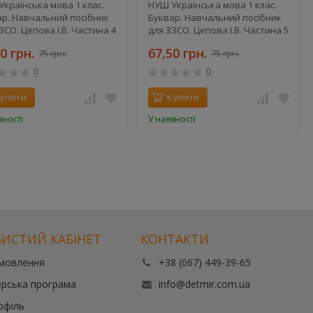
країнська мова 1 клас.
НУШ Українська мова 1 клас.
ар. Навчальний посібник
Буквар. Навчальний посібник
ЗСО. Цепова І.В. Частина 4
для ЗЗСО. Цепова І.В. Частина 5
0 грн.
67,50 грн.
75 грн.
75 грн.
0
0
упити
Купити
вності
У наявності
ИСТИЙ КАБІНЕТ
КОНТАКТИ
амовлення
+38 (067) 449-39-65
рська програма
info@detmir.com.ua
офіль