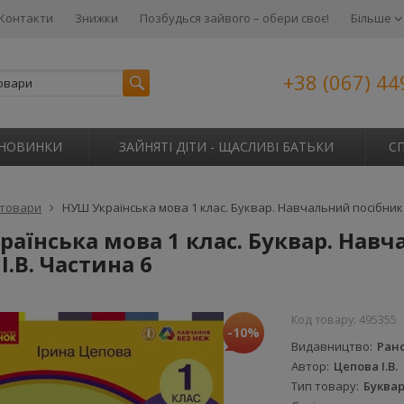
Контакти
Знижки
Позбудься зайвого – обери своє!
Більше
+38 (067) 44
НОВИНКИ
ЗАЙНЯТІ ДІТИ - ЩАСЛИВІ БАТЬКИ
С
 товари
НУШ Українська мова 1 клас. Буквар. Навчальний посібник 
аїнська мова 1 клас. Буквар. Навч
І.В. Частина 6
Код товару:
495355
-10%
Видавництво
Ран
Автор
Цепова І.В.
Тип товару
Буква