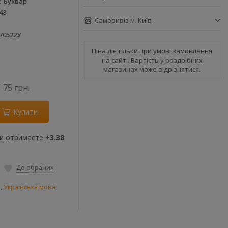
Буквар
48
Самовивіз м. Київ
70522У
Ціна діє тільки при умові замовлення
на сайті. Вартість у роздрібних
магазинах може відрізнятися.
75 грн.
Купити
ви отримаєте
+3.38
До обраних
и
,
Українська мова
,