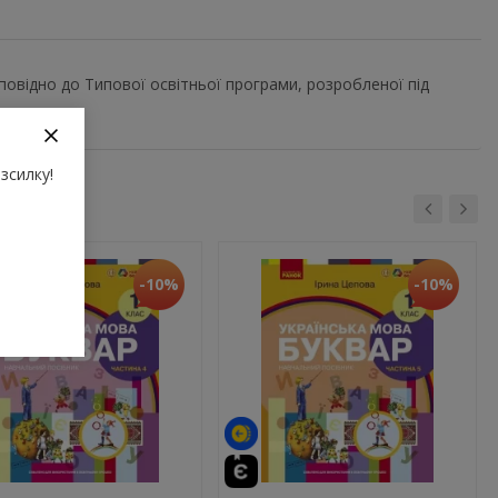
повідно до Типової освітньої програми, розробленої під
зсилку!
-10%
-10%