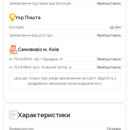
єКнига
більше
Замовлення кур'єром від 1600грн
безкоштовно
–
разом
це
із
зручно
державною
Укр Пошта
та
підтримкою!
вигідно!
Експрес
55 грн
Замовлення від 500 грн
безкоштовно
Самовивіз м. Київ
м. ПОЧАЙНА, пр-т Бандери, 6
безкоштовно
м. ПОЗНЯКИ, вул. Княжий Затон, 4
безкоштовно
Ціна діє тільки при умові замовлення на сайті. Вартість у
роздрібних магазинах може відрізнятися.
Характеристики
Видавництво
Основа