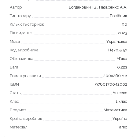
Автор
Богданович І.В., Назаренко А.А.
Тип товару
Посібник
Кількість сторінок
96
Рік видання
2023
Мова
Українська
Код виробника
Н470525У
Обкладинка
М'яка
Вага
0.223
Розмір упаковки
200х260 мм
ISBN
9786170042002
Стать
Унісекс
Продовжити покупки
Клас
1 клас
Оформити замовлення
Предмет
Математика
Країна виробник
Україна
Матеріал
Папір