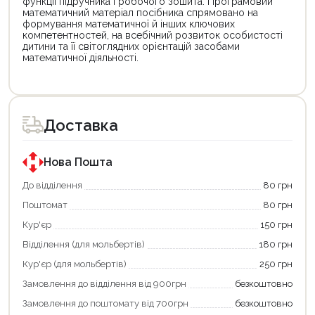
функції підручника і робочого зошита. Програмовий
математичний матеріал посібника спрямовано на
формування математичної й інших ключових
компетентностей, на всебічний розвиток особистості
дитини та її світоглядних орієнтацій засобами
математичної діяльності.
Цей
Цей
товар
товар
доступний
доступний
для
для
Доставка
покупки
покупки
за
за
державною
державною
програмою
програмою
Нова Пошта
єКнига.
«Національний
Використовуйте
кешбек».
До відділення
80 грн
свою
Оплачуйте
Поштомат
80 грн
карту
покупку
єКнига,
картою
Кур'єр
150 грн
щоб
«Національний
зекономити
кешбек»
Відділення (для мольбертів)
180 грн
та
та
отримати
отримуйте
Кур'єр (для мольбертів)
250 грн
додаткові
вигідне
Замовлення до відділення від 900грн
безкоштовно
переваги!
повернення
Купити
коштів!
Замовлення до поштомату від 700грн
безкоштовно
картою
Економте