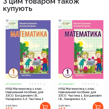
З цим товаром також
купують
0
0
У наявності
У наявності
НУШ Математика 1 клас.
НУШ Математика 1 клас.
Навчальний посібник для
Навчальний посібник для
ЗЗСО. Богданович І.В.,
ЗЗСО. Частина 1. Богданович
Назаренко А.А. Частина 2
І.В., Назаренко А.А.
130
грн.
130
грн.
117
117