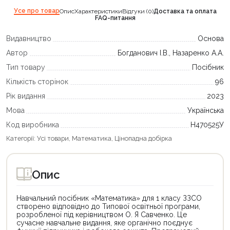
Усе про товар
Опис
Характеристики
Відгуки (0)
Доставка та оплата
FAQ-питання
Видавництво
Основа
Автор
Богданович І.В., Назаренко А.А.
Тип товару
Посібник
Кількість сторінок
96
Рік видання
2023
Мова
Українська
Код виробника
Н470525У
Категорії:
Усі товари
,
Математика
,
Цінопадна добірка
Опис
Навчальний посібник «Математика» для 1 класу ЗЗСО
створено відповідно до Типової освітньої програми,
розробленої під керівництвом О. Я Савченко. Це
сучасне навчальне видання, яке органічно поєднує