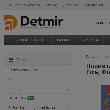
ГУРТ (прайс+каталог)
Оплата
Доставка
Повернення
ЕЛЕКТРОННІ КНИГИ
КАТАЛОГ
АВТОРИ
Головна
Усі
Меню
Планета
Електронні книги
Гісь, Ф
Каталог
Автори
НОВИНКИ
NEW
Зайняті діти - щасливі батьки