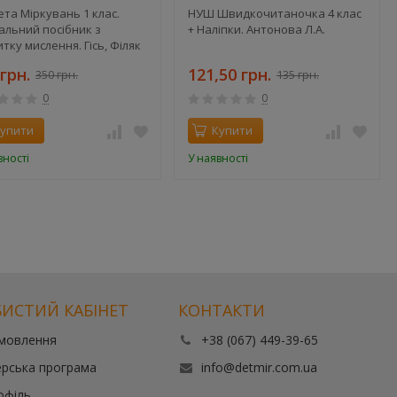
та Міркувань 1 клас.
НУШ Швидкочитаночка 4 клас
альний посібник з
+ Наліпки. Антонова Л.А.
тку мислення. Гісь, Філяк
грн.
121,50 грн.
350 грн.
135 грн.
0
0
упити
Купити
вності
У наявності
ИСТИЙ КАБІНЕТ
КОНТАКТИ
амовлення
+38 (067) 449-39-65
рська програма
info@detmir.com.ua
офіль