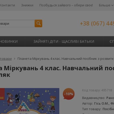
Контакти
Знижки
Позбудься зайвого – обери своє!
Більше
+38 (067) 44
НОВИНКИ
ЗАЙНЯТІ ДІТИ - ЩАСЛИВІ БАТЬКИ
С
 товари
Планета Міркувань 4 клас. Навчальний посібник з розвитку
 Міркувань 4 клас. Навчальний по
іляк
Код товару:
495718
-10%
Видавництво
Ран
Автор
Гісь О.М., Фі
Тип товару
Посіб