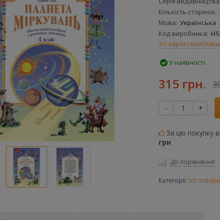
Серія видавництва
Кількість сторінок
Мова
Українська
Код виробника
Н5
Усі характеристики
У наявності
315 грн.
3
-
+
За цю покупку 
грн
До порівняння
Категорії:
Усі товар