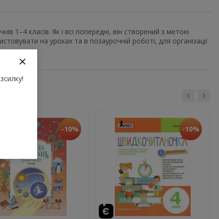
ів 1–4 класів. Як і всі попередні, він створений з метою
товувати на уроках та в позаурочній роботі, для організації
зсилку!
-10%
-10%