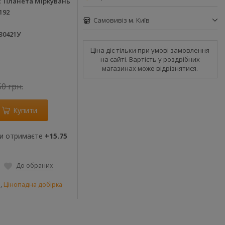
Планета Міркувань
192
Самовивіз м. Київ
30421У
Ціна діє тільки при умові замовлення
на сайті. Вартість у роздрібних
магазинах може відрізнятися.
50 грн.
Купити
ви отримаєте
+15.75
До обраних
и
,
Цінопадна добірка