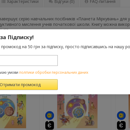
Характеристики
Відгуки
(0)
FAQ-питання
завершує серію навчальних посібників «Планета Міркувань» для учн
уктивного мислення учнів початкової школи. Книгу можна викорис
інгів.
 за Підписку!
промокод на 50 грн за підписку, просто підписавшись на нашу ро
ВАРОМ ТАКОЖ КУПУЮТЬ
маю умови
політики обробки персональних даних
-10%
-10%
й
те
й