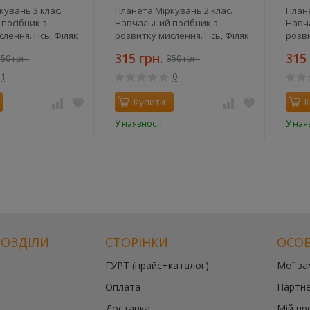
кувань 3 клас.
Планета Міркувань 2 клас.
Плане
посібник з
Навчальний посібник з
Навч
лення. Гісь, Філяк
розвитку мислення. Гісь, Філяк
розви
315 грн.
315 
50 грн.
350 грн.
1
0
Купити
К
У наявності
У ная
РОЗДІЛИ
СТОРІНКИ
ОСОБ
ГУРТ (прайс+каталог)
Мої з
Оплата
Партне
Доставка
Мій пр