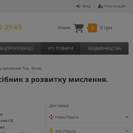
Вхід
Реєстрація
9-39-65
0 грн.
Кошик
0
ПЕЦПРОПОЗИЦІЇ
УСІ ТОВАРИ
ВИДАВНИЦТВА
 мислення. Гісь, Філяк
сібник з розвитку мислення.
Доставка:
ок
Нова Пошта
ляк І.В.
ник
Укр Пошта