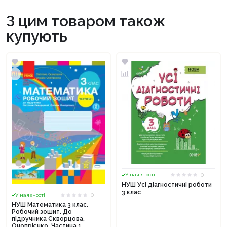
З цим товаром також
купують
0
У наявності
НУШ Усі діагностичні роботи
3 клас
0
У наявності
НУШ Математика 3 клас.
Робочий зошит. До
підручника Скворцова,
Онопрієнко. Частина 1