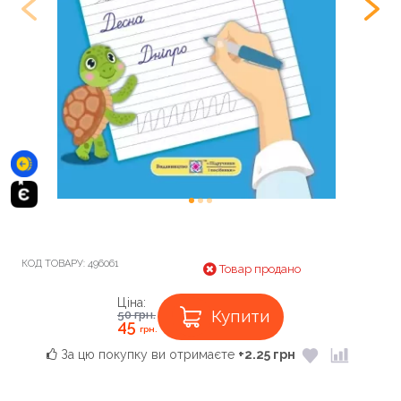
КОД ТОВАРУ:
496061
Товар продано
Ціна:
Купити
50
грн.
45
грн.
За цю покупку ви отримаєте
+2.25 грн