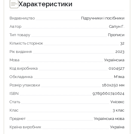
Характеристики
Видавництво
Підручники і посібники
Автор
Сапун Г.
Тип товару
Прописи
Кількість сторінок
32
Рік видання
2023
Мова
Українська
Код виробника
0104527
Обкладинка
М'яка
Розмір упаковки
180х250 мм
ISBN
9789660740624
Продовжити покупки
Стать
Унісекс
Оформити замовлення
Клас
3 клас
Предмет
Українська мова
Країна виробник
Україна