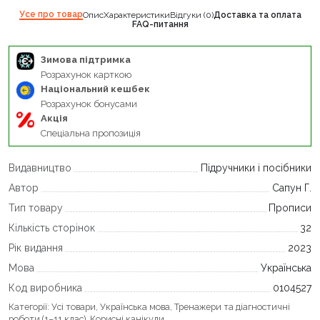
Усе про товар
Опис
Характеристики
Відгуки (0)
Доставка та оплата
FAQ-питання
Зимова підтримка
Розрахунок карткою
Національний кешбек
Розрахунок бонусами
Акція
Спеціальна пропозиція
Видавництво
Підручники і посібники
Автор
Сапун Г.
Тип товару
Прописи
Кількість сторінок
32
Рік видання
2023
Мова
Українська
Код виробника
0104527
Категорії:
Усі товари
,
Українська мова
,
Тренажери та діагностичні
роботи (1–11 клас)
,
Корисні канікули