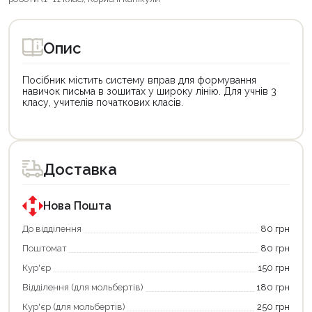
Опис
Посібник містить систему вправ для формування
навичок письма в зошитах у широку лінію. Для учнів 3
класу, учителів початкових класів.
Цей
Цей
товар
товар
доступний
доступний
для
для
Доставка
покупки
покупки
за
за
державною
державною
програмою
програмою
Нова Пошта
єКнига.
«Національний
Використовуйте
кешбек».
До відділення
80 грн
свою
Оплачуйте
Поштомат
80 грн
карту
покупку
єКнига,
картою
Кур'єр
150 грн
щоб
«Національний
зекономити
кешбек»
Відділення (для мольбертів)
180 грн
та
та
отримати
отримуйте
Кур'єр (для мольбертів)
250 грн