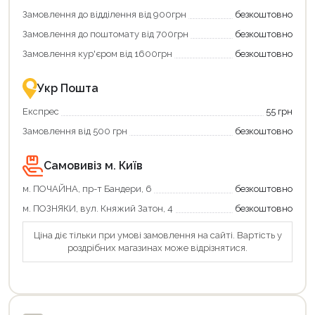
додаткові
вигідне
Замовлення до відділення від 900грн
безкоштовно
переваги!
повернення
Купити
коштів!
Замовлення до поштомату від 700грн
безкоштовно
картою
Економте
єКнига
більше
Замовлення кур'єром від 1600грн
безкоштовно
–
разом
це
із
зручно
державною
Укр Пошта
та
підтримкою!
вигідно!
Експрес
55 грн
Замовлення від 500 грн
безкоштовно
Самовивіз м. Київ
м. ПОЧАЙНА, пр-т Бандери, 6
безкоштовно
м. ПОЗНЯКИ, вул. Княжий Затон, 4
безкоштовно
Ціна діє тільки при умові замовлення на сайті. Вартість у
роздрібних магазинах може відрізнятися.