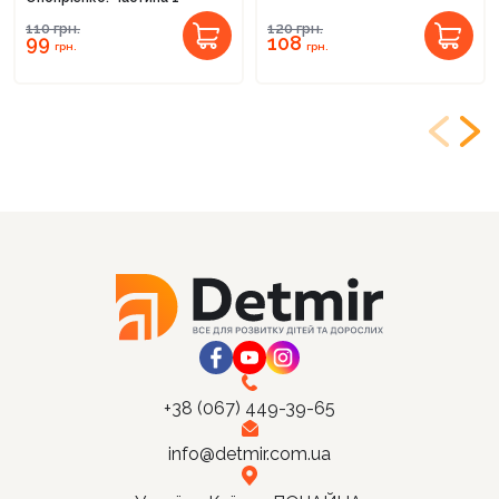
110
грн.
120
грн.
99
108
грн.
грн.
+38 (067) 449-39-65
info@detmir.com.ua