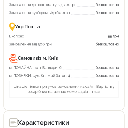
Купити
коштів!
Замовлення до поштомату від 700грн
безкоштовно
картою
Економте
єКнига
більше
Замовлення кур'єром від 1600грн
безкоштовно
–
разом
це
із
зручно
державною
Укр Пошта
та
підтримкою!
вигідно!
Експрес
55 грн
Замовлення від 500 грн
безкоштовно
Самовивіз м. Київ
м. ПОЧАЙНА, пр-т Бандери, 6
безкоштовно
м. ПОЗНЯКИ, вул. Княжий Затон, 4
безкоштовно
Ціна діє тільки при умові замовлення на сайті. Вартість у
роздрібних магазинах може відрізнятися.
Характеристики