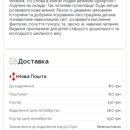
читання. Усі слова в книгах подані великим шрифтом і
поділені на склади. Так читачеві-початківцю буде легше
розвивати нове вміння. Разом із цікавими зимовими
історіями та добрими яскравими ілюстраціями дитина
пізнаватиме навколишній світ, розвивати мислення,
фантазію, почуття гумору та, звісно ж, навички читання.
Видання призначене для дітей старшого дошкільного та
молодшого шкільного віку.
Цей
Цей
товар
товар
доступний
доступний
для
для
Доставка
покупки
покупки
за
за
державною
державною
програмою
програмою
Нова Пошта
єКнига.
«Національний
Використовуйте
кешбек».
До відділення
80 грн
свою
Оплачуйте
Поштомат
80 грн
карту
покупку
єКнига,
картою
Кур'єр
150 грн
щоб
«Національний
зекономити
кешбек»
Відділення (для мольбертів)
180 грн
та
та
отримати
отримуйте
Кур'єр (для мольбертів)
250 грн
додаткові
вигідне
Замовлення до відділення від 900грн
безкоштовно
переваги!
повернення