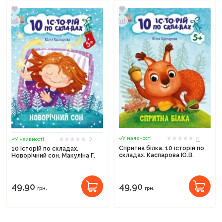
0
0
У наявності
У наявності
Спритна білка. 10 історій по
10 історій по складах.
складах. Каспарова Ю.В.
Новорічний сон. Макуліна Г.
49,90
49,90
грн.
грн.