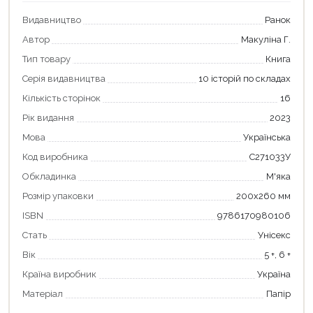
Видавництво
Ранок
Автор
Макуліна Г.
Тип товару
Книга
Серія видавництва
10 історій по складах
Кількість сторінок
16
Рік видання
2023
Мова
Українська
Код виробника
С271033У
Обкладинка
М'яка
Продовжити покупки
Розмір упаковки
200х260 мм
ISBN
9786170980106
Оформити замовлення
Стать
Унісекс
Вік
5 +, 6 +
Країна виробник
Україна
Матеріал
Папір