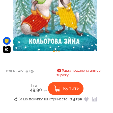
Товар продано та знято з
КОД ТОВАРУ:
496259
тиражу
Ціна:
Купити
49,90
грн.
За цю покупку ви отримаєте
+2.5 грн