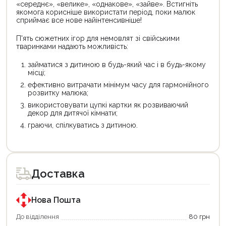
«середнє», «велике», «однакове», «зайве». Встигніть
якомога корисніше використати період, поки малюк
сприймає все нове найінтенсивніше!
П'ять сюжетних ігор для немовлят зі свійськими
тваринками надають можливість:
займатися з дитиною в будь-який час і в будь-якому
місці;
ефективно витрачати мінімум часу для гармонійного
розвитку малюка;
використовувати цупкі картки як розвиваючий
декор для дитячої кімнати;
граючи, спілкуватись з дитиною.
Цей
товар
доступний
для
Доставка
покупки
за
державною
програмою
Нова Пошта
«Національний
кешбек».
До відділення
80 грн
Оплачуйте