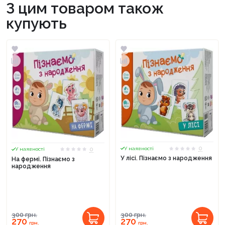
З цим товаром також
купують
0
0
У наявності
У наявності
У лісі. Пізнаємо з народження
На фермі. Пізнаємо з
народження
300
грн.
300
грн.
270
270
грн.
грн.