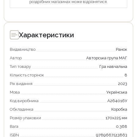
роздрібних магазинах може відрізнятися.
Характеристики
Видавництво
Ранок
Автор
Авторська група МАГ
Тип товару
Гра навчальна
Кількість сторінок
8
Рік видання
2023
Мова
Українська
Продовжити покупки
Код виробника
А264016У
Оформити замовлення
Обкладинка
Коробка
Розмір упаковки
170х225 мм
Вага
0.368
ISBN
9789667513863