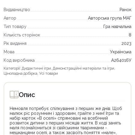
Видавництво
Ранок
Автор
Авторська група МАГ
Тип товару
Гра навчальна
Кількість сторінок
8
Рік видання
2023
Мова
Українська
Код виробника
А264016У
Категорії:
Дидактичні ігри
,
Демонстраційні матеріали та ігри
,
Цінопадна добірка
,
Усі товари
Опис
Немовля потребує спілкування з перших же днів. Щоб
малюк ріс розумним і здоровим, грайте з ним! Ігри та
набір карток «В оселі» спрямовані на всебічний
розвиток дитини з перших місяців життя. В ході занять
маля познайомиться зі свійськими тваринками -
мешканцями оселі, а також засвоїть поняття «мале»,