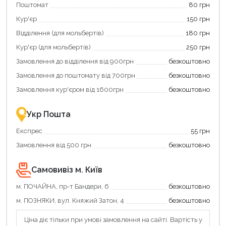
Поштомат
80 грн
покупку
картою
Кур'єр
150 грн
«Національний
кешбек»
Відділення (для мольбертів)
180 грн
та
отримуйте
Кур'єр (для мольбертів)
250 грн
вигідне
Замовлення до відділення від 900грн
безкоштовно
повернення
коштів!
Замовлення до поштомату від 700грн
безкоштовно
Економте
більше
Замовлення кур'єром від 1600грн
безкоштовно
-
разом
із
Укр Пошта
державною
підтримкою!
Експрес
55 грн
Замовлення від 500 грн
безкоштовно
Самовивіз м. Київ
м. ПОЧАЙНА, пр-т Бандери, 6
безкоштовно
м. ПОЗНЯКИ, вул. Княжий Затон, 4
безкоштовно
Ціна діє тільки при умові замовлення на сайті. Вартість у