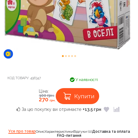
КОД ТОВАРУ:
496347
У наявності
Ціна:
Купити
300
грн.
270
грн.
За цю покупку ви отримаєте
+13.5 грн
Усе про товар
Опис
Характеристики
Відгуки (0)
Доставка та оплата
FAQ-питання