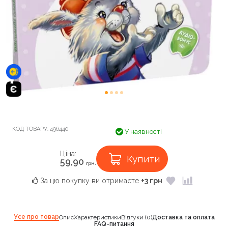
КОД ТОВАРУ:
496440
У наявності
Ціна:
Купити
59,90
грн.
За цю покупку ви отримаєте
+3 грн
Усе про товар
Опис
Характеристики
Відгуки (0)
Доставка та оплата
FAQ-питання