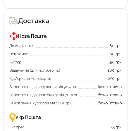
Цей
Цей
товар
товар
доступний
доступний
для
для
Доставка
покупки
покупки
за
за
державною
державною
програмою
програмою
Нова Пошта
єКнига.
«Національний
Використовуйте
кешбек».
До відділення
80 грн
свою
Оплачуйте
Поштомат
80 грн
карту
покупку
єКнига,
картою
Кур'єр
150 грн
щоб
«Національний
зекономити
кешбек»
Відділення (для мольбертів)
180 грн
та
та
отримати
отримуйте
Кур'єр (для мольбертів)
250 грн
додаткові
вигідне
Замовлення до відділення від 900грн
безкоштовно
переваги!
повернення
Купити
коштів!
Замовлення до поштомату від 700грн
безкоштовно
картою
Економте
єКнига
більше
Замовлення кур'єром від 1600грн
безкоштовно
–
разом
це
із
зручно
державною
Укр Пошта
та
підтримкою!
вигідно!
Експрес
55 грн