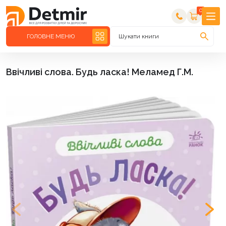
0
ГОЛОВНЕ МЕНЮ
Шукати книги
Ввічливі слова. Будь ласка! Меламед Г.М.