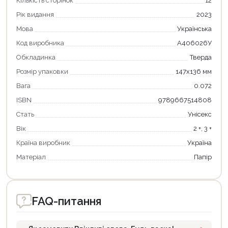
Кількість сторінок
12
Рік видання
2023
Мова
Українська
Код виробника
А406026У
Обкладинка
Тверда
Розмір упаковки
147х136 мм
Вага
0.072
Продовжити покупки
ISBN
9789667514808
Оформити замовлення
Стать
Унісекс
Вік
2 +, 3 +
Країна виробник
Україна
Матеріал
Папір
FAQ-питання