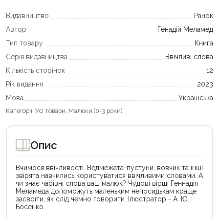
Видавництво
Ранок
Автор
Генадій Меламед
Тип товару
Книга
Серія видавництва
Ввічливі слова
Кількість сторінок
12
Рік видання
2023
Мова
Українська
Категорії:
Усі товари
,
Малюки (0-3 роки)
,
Опис
Вчимося ввічливості. Ведмежата-пустуни, вовчик та інші
звірята навчились користуватися ввічливими словами. А
чи знає чарівні слова ваш малюк? Чудові вірші Геннадія
Меламеда допоможуть маленьким непосидькам краще
засвоїти, як слід чемно говорити. Ілюстратор - А. Ю.
Босенко