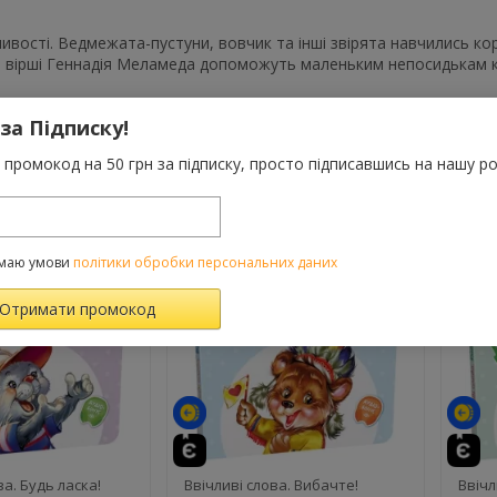
ивості. Ведмежата-пустуни, вовчик та інші звірята навчились ко
 вірші Геннадія Меламеда допоможуть маленьким непосидькам кра
 за Підписку!
промокод на 50 грн за підписку, просто підписавшись на нашу ро
ВАРОМ ТАКОЖ КУПУЮТЬ
маю умови
політики обробки персональних даних
й
те
й
ва. Будь ласка!
Ввічливі слова. Вибачте!
Ввічл