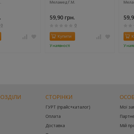
.
Меламед Г.М.
Мела
.
59,90 грн.
59,9
0
0
Купити
К
У наявності
У ная
РОЗДІЛИ
СТОРІНКИ
ОСОБ
ГУРТ (прайс+каталог)
Мої з
Оплата
Партне
Доставка
Мій пр