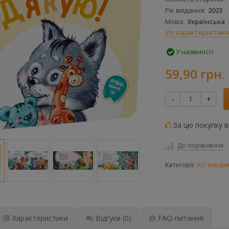
Рік видання
2023
Мова
Українська
Усі характеристики
У наявності
59,90 грн.
-
+
За цю покупку 
До порівняння
Категорії:
Усі товар
Характеристики
Відгуки
(0)
FAQ-питання