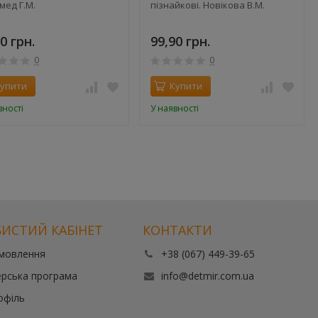
мед Г.М.
пізнайкові. Новікова В.М.
0 грн.
99,90 грн.
0
0
упити
Купити
вності
У наявності
ИСТИЙ КАБІНЕТ
КОНТАКТИ
амовлення
+38 (067) 449-39-65
рська програма
info@detmir.com.ua
офіль