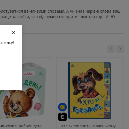
ристуватися ввічливими словами. А чи знає чарівні слова ваш
ще засвоїти, як слід чемно говорити. Ілюстратор - А. Ю.
зсилку!
иві слова. Добрий день!
Хто як говорить. Маленькому