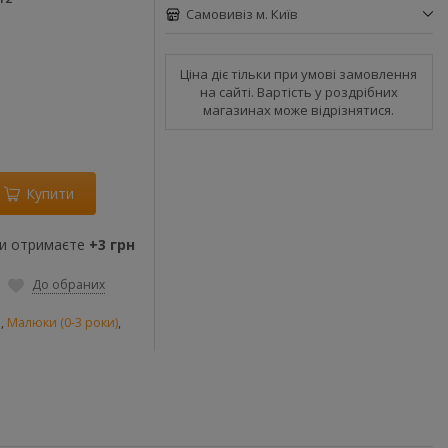
Самовивіз м. Київ
Ціна діє тільки при умові замовлення
на сайті. Вартість у роздрібних
магазинах може відрізнятися.
Купити
ви отримаєте
+3 грн
До обраних
и
,
Малюки (0-3 роки)
,