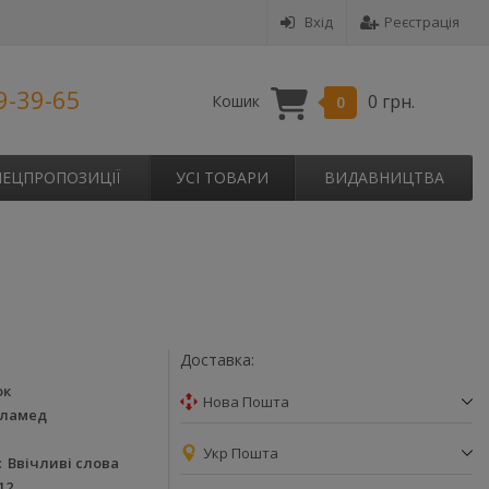
Вхід
Реєстрація
9-39-65
0 грн.
Кошик
0
ПЕЦПРОПОЗИЦІЇ
УСІ ТОВАРИ
ВИДАВНИЦТВА
Доставка:
ок
Нова Пошта
еламед
Укр Пошта
Ввічливі слова
12