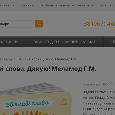
Контакти
Знижки
Позбудься зайвого – обери своє!
Більше
+38 (067) 44
НОВИНКИ
ЗАЙНЯТІ ДІТИ - ЩАСЛИВІ БАТЬКИ
С
 товари
Ввічливі слова. Дякую! Меламед Г.М.
і слова. Дякую! Меламед Г.М.
Код товару:
496441
Видавництво
Ран
Автор
Генадій М
Тип товару
Книга
Серія видавництва
Кількість сторінок