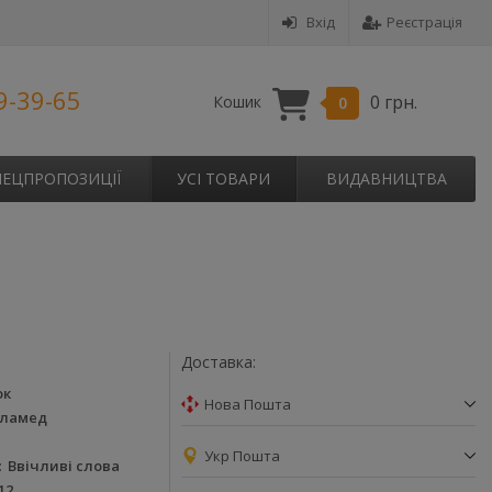
Вхід
Реєстрація
9-39-65
0 грн.
Кошик
0
ПЕЦПРОПОЗИЦІЇ
УСІ ТОВАРИ
ВИДАВНИЦТВА
Доставка:
ок
Нова Пошта
еламед
Укр Пошта
Ввічливі слова
12