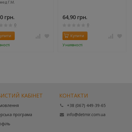
мед Г.М.
0 грн.
64,90 грн.
0
0
упити
Купити
вності
У наявності
ИСТИЙ КАБІНЕТ
КОНТАКТИ
амовлення
+38 (067) 449-39-65
рська програма
info@detmir.com.ua
офіль