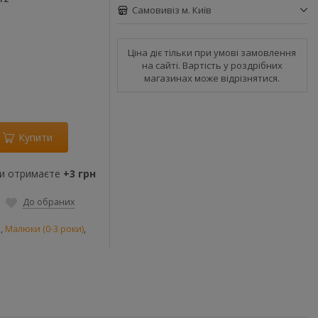
Самовивіз м. Київ
Ціна діє тільки при умові замовлення
на сайті. Вартість у роздрібних
магазинах може відрізнятися.
Купити
ви отримаєте
+3 грн
До обраних
и
,
Малюки (0-3 роки)
,