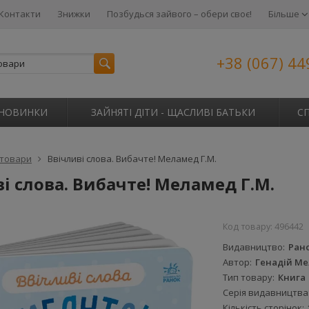
Контакти
Знижки
Позбудься зайвого – обери своє!
Більше
+38 (067) 44
НОВИНКИ
ЗАЙНЯТІ ДІТИ - ЩАСЛИВІ БАТЬКИ
С
 товари
Ввічливі слова. Вибачте! Меламед Г.М.
і слова. Вибачте! Меламед Г.М.
Код товару:
496442
Видавництво
Ран
Автор
Генадій М
Тип товару
Книга
Серія видавництва
Кількість сторінок