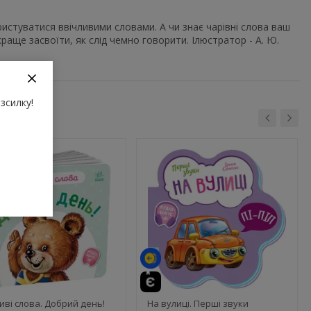
ристуватися ввічливими словами. А чи знає чарівні слова ваш
ще засвоїти, як слід чемно говорити. Ілюстратор - А. Ю.
зсилку!
иві слова. Добрий день!
На вулиці. Перші звуки