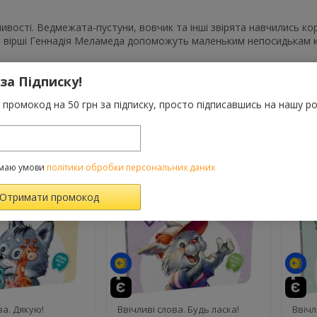
ивості. Ведмежата-пустуни, вовчик та інші звірята навчились ко
 вірші Геннадія Меламеда допоможуть маленьким непосидькам кра
 за Підписку!
промокод на 50 грн за підписку, просто підписавшись на нашу ро
ВАРОМ ТАКОЖ КУПУЮТЬ
маю умови
політики обробки персональних даних
й
те
й
ва. Дякую!
Ввічливі слова. Будь ласка!
Ввічл