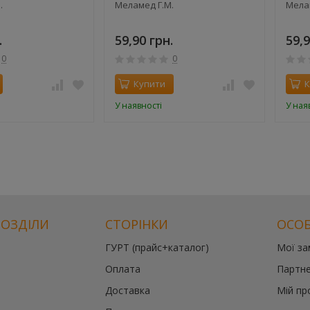
.
Меламед Г.М.
Мела
.
59,90 грн.
59,9
0
0
Купити
К
У наявності
У ная
РОЗДІЛИ
СТОРІНКИ
ОСОБ
ГУРТ (прайс+каталог)
Мої з
Оплата
Партне
Доставка
Мій пр