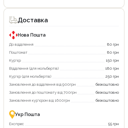
Цей
Цей
товар
товар
доступний
доступний
для
для
Доставка
покупки
покупки
за
за
державною
державною
програмою
програмою
Нова Пошта
єКнига.
«Національний
Використовуйте
кешбек».
До відділення
80 грн
свою
Оплачуйте
Поштомат
80 грн
карту
покупку
єКнига,
картою
Кур'єр
150 грн
щоб
«Національний
зекономити
кешбек»
Відділення (для мольбертів)
180 грн
та
та
отримати
отримуйте
Кур'єр (для мольбертів)
250 грн
додаткові
вигідне
Замовлення до відділення від 900грн
безкоштовно
переваги!
повернення
Купити
коштів!
Замовлення до поштомату від 700грн
безкоштовно
картою
Економте
єКнига
більше
Замовлення кур'єром від 1600грн
безкоштовно
–
разом
це
із
зручно
державною
Укр Пошта
та
підтримкою!
вигідно!
Експрес
55 грн