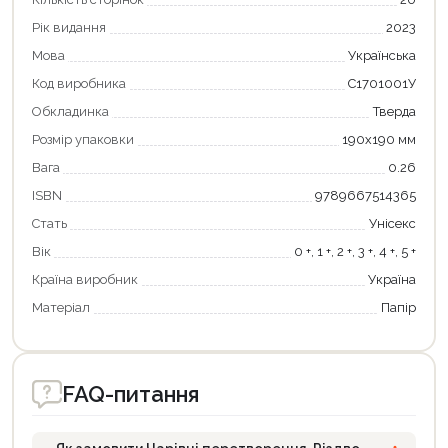
Рік видання
2023
Мова
Українська
Код виробника
С1701001У
Обкладинка
Тверда
Розмір упаковки
190х190 мм
Вага
0.26
ISBN
9789667514365
Продовжити покупки
Стать
Унісекс
Оформити замовлення
Вік
0 +, 1 +, 2 +, 3 +, 4 +, 5 +
Країна виробник
Україна
Матеріал
Папір
FAQ-питання