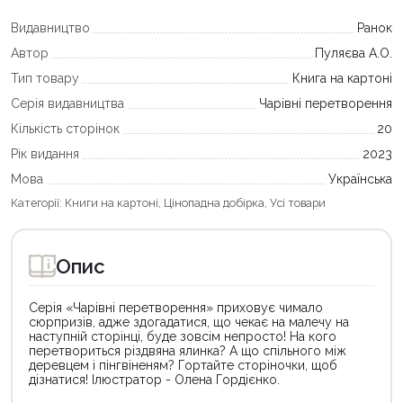
Видавництво
Ранок
Автор
Пуляєва А.О.
Тип товару
Книга на картоні
Серія видавництва
Чарівні перетворення
Кількість сторінок
20
Рік видання
2023
Мова
Українська
Категорії:
Книги на картоні
,
Цінопадна добірка
,
Усі товари
Опис
Серія «Чарівні перетворення» приховує чимало
сюрпризів, адже здогадатися, що чекає на малечу на
наступній сторінці, буде зовсім непросто! На кого
перетвориться різдвяна ялинка? А що спільного між
деревцем і пінгвіненям? Гортайте сторіночки, щоб
дізнатися! Ілюстратор - Олена Гордієнко.