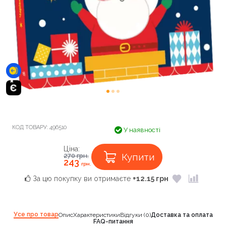
КОД ТОВАРУ:
496510
У наявності
Ціна:
Купити
270
грн.
243
грн.
За цю покупку ви отримаєте
+12.15 грн
Усе про товар
Опис
Характеристики
Відгуки (0)
Доставка та оплата
FAQ-питання