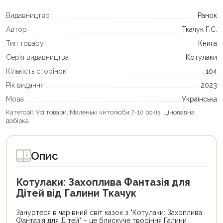
Видавництво
Ранок
Автор
Ткачук Г.С.
Тип товару
Книга
Серія видавництва
Котулаки
Кількість сторінок
104
Рік видання
2023
Мова
Українська
Категорії:
Усі товари
,
Маленькі читолюби 7-10 років
,
Цінопадна
добірка
Опис
Котулаки: Захоплива Фантазія для
Дітей від Галини Ткачук
Зануртеся в чарівний світ казок з "Котулаки: Захоплива
Фантазія для Дітей" – це блискуче творіння Галини