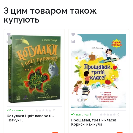
З цим товаром також
купують
0
У наявності
0
У наявності
Котулаки і цвіт папороті –
Ткачук Г.
Прощавай, третій класе!
Корисні канікули