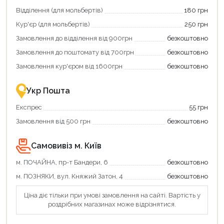
зекономити
кешбек»
Відділення (для мольбертів)
180 грн
та
та
отримати
отримуйте
Кур'єр (для мольбертів)
250 грн
додаткові
вигідне
Замовлення до відділення від 900грн
безкоштовно
переваги!
повернення
Купити
коштів!
Замовлення до поштомату від 700грн
безкоштовно
картою
Економте
єКнига
більше
Замовлення кур'єром від 1600грн
безкоштовно
–
разом
це
із
зручно
державною
Укр Пошта
та
підтримкою!
вигідно!
Експрес
55 грн
Замовлення від 500 грн
безкоштовно
Самовивіз м. Київ
м. ПОЧАЙНА, пр-т Бандери, 6
безкоштовно
м. ПОЗНЯКИ, вул. Княжий Затон, 4
безкоштовно
Ціна діє тільки при умові замовлення на сайті. Вартість у
роздрібних магазинах може відрізнятися.