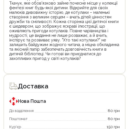
Ткачук, яке обов'язково займе почесне місце у колекції
фентезі книг будь-якої дитини. Відкрийте для своїх
малюків дивовижну історію, де котулаки – маленькі
створіння з великим серцем – вчать дітей цінностям
дружби та сміливості. Кожна сторінка цієї дитячої книги
є шедевром, що зображує яскраві ілюстрації, що
оживляють пригоди котулаків. Повне чарівництва і
мудрості, це видання не лише розважає, а й вчить,
інспірує та розвиває уяву. "Хто такі котулаки?" не
залишить байдужим жодного читача, а міцна обкладинка
та якісний папір забезпечать довговічність книги в
дитячій бібліотеці. Чи готові ви приєднатися до
захопливих пригод у світі котулаків?
Цей
Цей
товар
товар
доступний
доступний
для
для
Доставка
покупки
покупки
за
за
державною
державною
програмою
програмою
Нова Пошта
єКнига.
«Національний
Використовуйте
кешбек».
До відділення
80 грн
свою
Оплачуйте
Поштомат
80 грн
карту
покупку
єКнига,
картою
Кур'єр
150 грн
щоб
«Національний