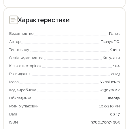
Характеристики
Видавництво
Ранок
Автор
Ткачук Г.С.
Тип товару
Книга
Серія видавництва
Котулаки
Кількість сторінок
104
Рік видання
2023
Мова
Українська
Код виробника
R1367001У
Продовжити покупки
Обкладинка
Тверда
Оформити замовлення
Розмір упаковки
165х210 мм
Вага
0.347
ISBN
9786170974983