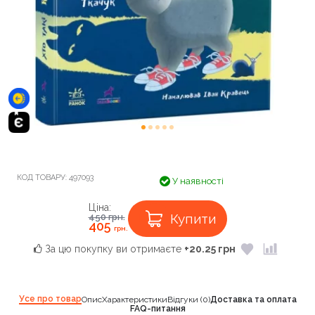
КОД ТОВАРУ:
497093
У наявності
Ціна:
Купити
450
грн.
405
грн.
За цю покупку ви отримаєте
+20.25 грн
Усе про товар
Опис
Характеристики
Відгуки (0)
Доставка та оплата
FAQ-питання