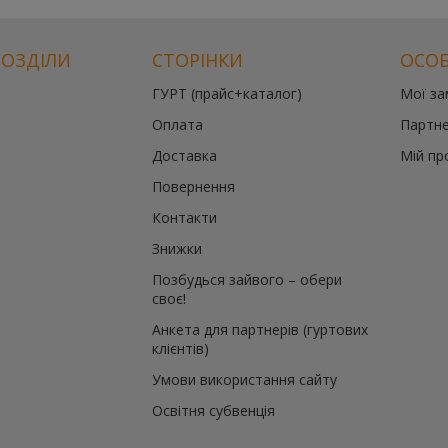
РОЗДІЛИ
СТОРІНКИ
ОСОБ
ГУРТ (прайс+каталог)
Мої з
Оплата
Партне
Доставка
Мій пр
Повернення
Контакти
Знижки
Позбудься зайвого – обери
своє!
Анкета для партнерів (гуртових
клієнтів)
Умови використання сайту
Освітня субвенція