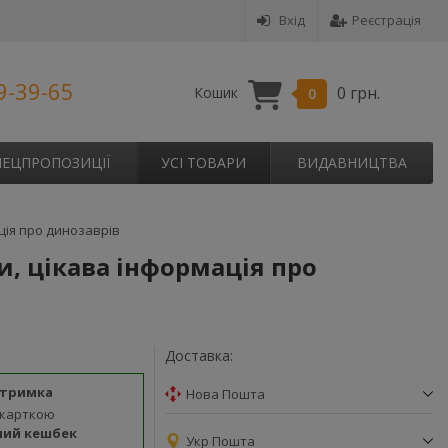
Вхід
Реєстрація
9-39-65
0 грн.
Кошик
0
ПЕЦПРОПОЗИЦІЇ
УСІ ТОВАРИ
ВИДАВНИЦТВА
ція про динозаврів
и, цікава інформація про
Доставка:
дтримка
Нова Пошта
 карткою
ний кешбек
Укр Пошта