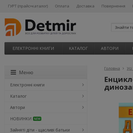
ГУРТ (прайс+каталог)
Оплата
Доставка
Повернення
ЕЛЕКТРОННІ КНИГИ
КАТАЛОГ
АВТОРИ
Головна
Усі
Меню
Енцикло
Електронні книги
диноза
Каталог
Автори
НОВИНКИ
NEW
Зайняті діти - щасливі батьки