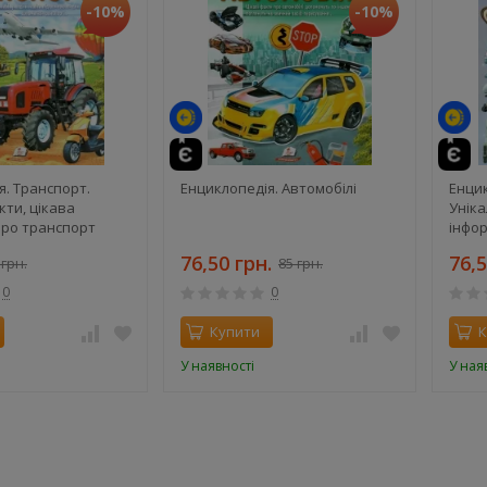
й
-10%
-10%
те
й
я. Транспорт.
Енциклопедія. Автомобілі
Енцик
кти, цікава
Уніка
про транспорт
інфор
76,50 грн.
76,5
 грн.
85 грн.
0
0
Купити
К
У наявності
У ная