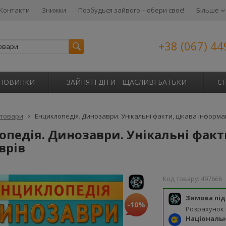
Контакти
Знижки
Позбудься зайвого – обери своє!
Більше
+38 (067) 44
НОВИНКИ
ЗАЙНЯТІ ДІТИ - ЩАСЛИВІ БАТЬКИ
С
 товари
Енциклопедія. Динозаври. Унікальні факти, цікава інформа
педія. Динозаври. Унікальні факт
врів
Код товару:
497666
Зимова пі
-10%
Розрахунок
Національ