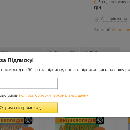
За цю покупку 
грн
До порівняння
Категорії:
Усі товар
Характеристики
Відгуки
(0)
FAQ-питання
 за Підписку!
промокод на 50 грн за підписку, просто підписавшись на нашу ро
, як виглядали та чомусь зникли. Неймовірні факти для давніх іст
 цікаво!
маю умови
політики обробки персональних даних
ВАРОМ ТАКОЖ КУПУЮТЬ