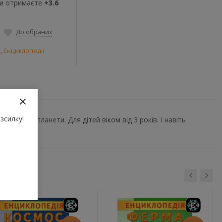
ви отримаєте
+3.6
До обраних
и
,
Енциклопедії
зсилку!
от нашої планети. Для дітей віком від 3 років. І навіть