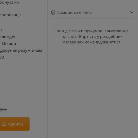
 бонусами
Самовивіз м. Київ
пропозиція
ас
Ціна діє тільки при умові замовлення
на сайті. Вартість у роздрібних
лопедія
магазинах може відрізнятися.
Цікава
одарунок розумійкам
32
грн.
Купити