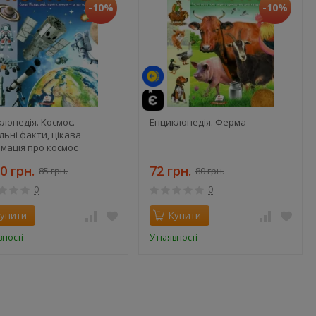
-10%
-10%
лопедія. Космос.
Енциклопедія. Ферма
льні факти, цікава
мація про космос
0 грн.
72 грн.
85 грн.
80 грн.
0
0
упити
Купити
вності
У наявності