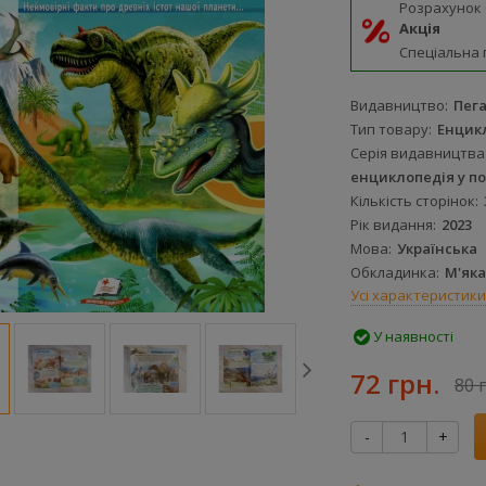
Розрахунок
Акція
Спеціальна 
Видавництво
Пег
Тип товару
Енцик
Серія видавництва
енциклопедія у п
Кількість сторінок
Рік видання
2023
Мова
Українська
Обкладинка
М'яка
Усі характеристики
У наявності
72 грн.
80 
-
+