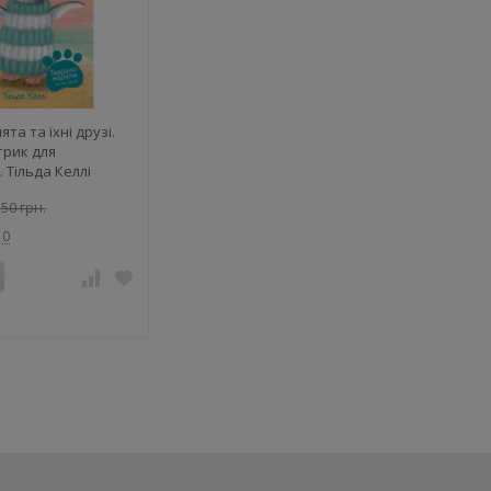
та та їхні друзі.
трик для
. Тільда Келлі
50 грн.
0