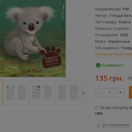
Видавництво
РМ
Автор
Тільда Кел
Тип товару
Книга
Кількість сторінок
Рік видання
2023
Мова
Українська
Обкладинка
Твер
Усі характеристики
У наявності
135 грн.
1
-
+
За цю покупку 
грн
До порівняння