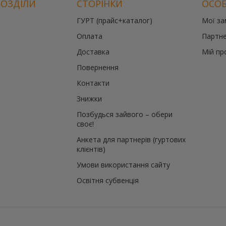
РОЗДІЛИ
СТОРІНКИ
ОСОБ
ГУРТ (прайс+каталог)
Мої з
Оплата
Партне
Доставка
Мій пр
Повернення
Контакти
Знижки
Позбудься зайвого – обери
своє!
Анкета для партнерів (гуртових
клієнтів)
Умови використання сайту
Освітня субвенція