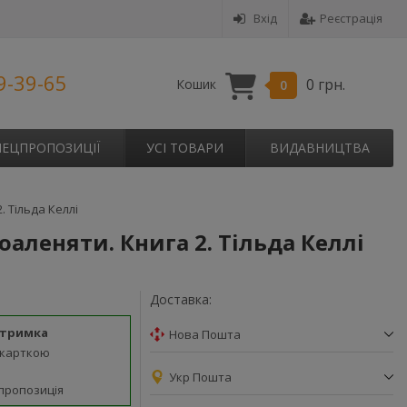
Вхід
Реєстрація
9-39-65
0 грн.
Кошик
0
ПЕЦПРОПОЗИЦІЇ
УСІ ТОВАРИ
ВИДАВНИЦТВА
. Тільда Келлі
оаленяти. Книга 2. Тільда Келлі
Доставка:
дтримка
Нова Пошта
 карткою
Укр Пошта
пропозиція