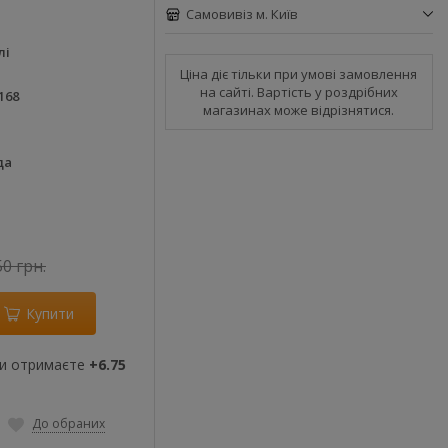
Самовивіз м. Київ
лі
Ціна діє тільки при умові замовлення
на сайті. Вартість у роздрібних
168
магазинах може відрізнятися.
да
50 грн.
Купити
ви отримаєте
+6.75
До обраних