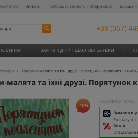
Контакти
Знижки
Позбудься зайвого – обери своє!
Більше
+38 (067) 44
НОВИНКИ
ЗАЙНЯТІ ДІТИ - ЩАСЛИВІ БАТЬКИ
С
 товари
Тварини-малята та їхні друзі. Порятунок коаленяти. Книга 2
-малята та їхні друзі. Порятунок к
Код товару:
497693
-10%
Зимова пі
Розрахунок
Акція
Спеціальна 